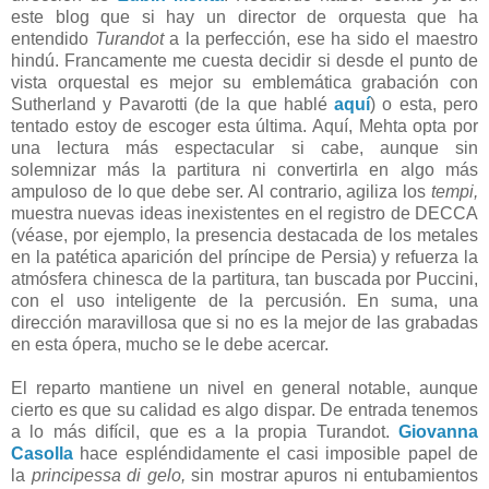
este blog que si hay un director de orquesta que ha
entendido
Turandot
a la perfección, ese ha sido el maestro
hindú. Francamente me cuesta decidir si desde el punto de
vista orquestal es mejor su emblemática grabación con
Sutherland y Pavarotti (de la que hablé
aquí
) o esta, pero
tentado estoy de escoger esta última. Aquí, Mehta opta por
una lectura más espectacular si cabe, aunque sin
solemnizar más la partitura ni convertirla en algo más
ampuloso de lo que debe ser. Al contrario, agiliza los
tempi,
muestra nuevas ideas inexistentes en el registro de DECCA
(véase, por ejemplo, la presencia destacada de los metales
en la patética aparición del príncipe de Persia) y refuerza la
atmósfera chinesca de la partitura, tan buscada por Puccini,
con el uso inteligente de la percusión. En suma, una
dirección maravillosa que si no es la mejor de las grabadas
en esta ópera, mucho se le debe acercar.
El reparto mantiene un nivel en general notable, aunque
cierto es que su calidad es algo dispar. De entrada tenemos
a lo más difícil, que es a la propia Turandot.
Giovanna
Casolla
hace espléndidamente el casi imposible papel de
la
principessa di gelo,
sin mostrar apuros ni entubamientos