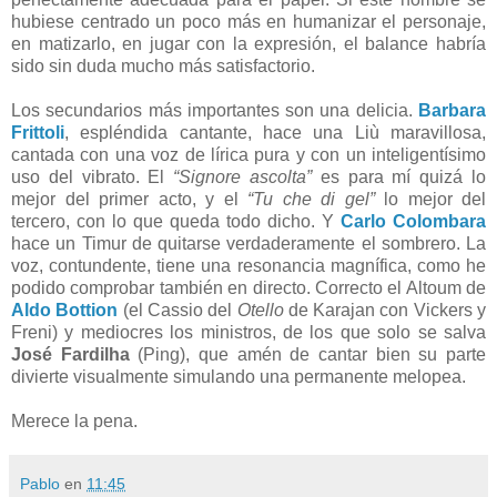
hubiese centrado un poco más en humanizar el personaje,
en matizarlo, en jugar con la expresión, el balance habría
sido sin duda mucho más satisfactorio.
Los secundarios más importantes son una delicia.
Barbara
Frittoli
, espléndida cantante, hace una Liù maravillosa,
cantada con una voz de lírica pura y con un inteligentísimo
uso del vibrato. El
“Signore ascolta”
es para mí quizá lo
mejor del primer acto, y el
“Tu che di gel”
lo mejor del
tercero, con lo que queda todo dicho. Y
Carlo Colombara
hace un Timur de quitarse verdaderamente el sombrero. La
voz, contundente, tiene una resonancia magnífica, como he
podido comprobar también en directo. Correcto el Altoum de
Aldo Bottion
(el Cassio del
Otello
de Karajan con Vickers y
Freni) y mediocres los ministros, de los que solo se salva
José Fardilha
(Ping), que amén de cantar bien su parte
divierte visualmente simulando una permanente melopea.
Merece la pena.
Pablo
en
11:45