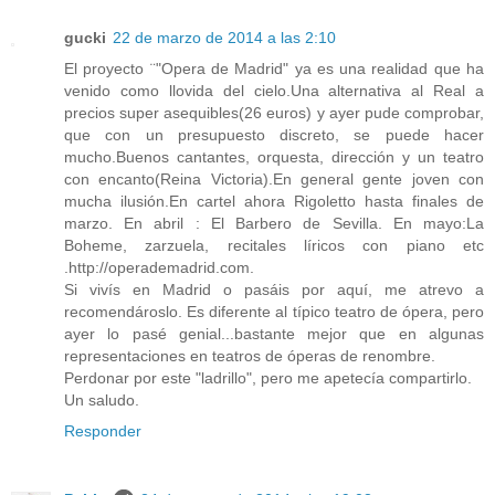
gucki
22 de marzo de 2014 a las 2:10
El proyecto ¨"Opera de Madrid" ya es una realidad que ha
venido como llovida del cielo.Una alternativa al Real a
precios super asequibles(26 euros) y ayer pude comprobar,
que con un presupuesto discreto, se puede hacer
mucho.Buenos cantantes, orquesta, dirección y un teatro
con encanto(Reina Victoria).En general gente joven con
mucha ilusión.En cartel ahora Rigoletto hasta finales de
marzo. En abril : El Barbero de Sevilla. En mayo:La
Boheme, zarzuela, recitales líricos con piano etc
.http://operademadrid.com.
Si vivís en Madrid o pasáis por aquí, me atrevo a
recomendároslo. Es diferente al típico teatro de ópera, pero
ayer lo pasé genial...bastante mejor que en algunas
representaciones en teatros de óperas de renombre.
Perdonar por este "ladrillo", pero me apetecía compartirlo.
Un saludo.
Responder