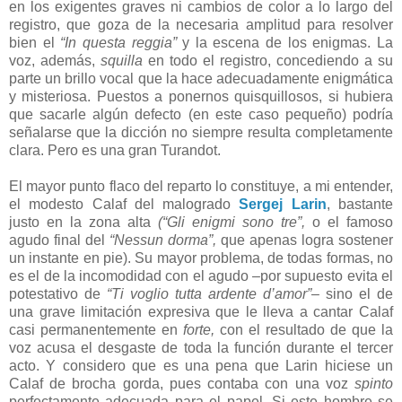
en los exigentes graves ni cambios de color a lo largo del
registro, que goza de la necesaria amplitud para resolver
bien el
“In questa reggia”
y la escena de los enigmas. La
voz, además,
squilla
en todo el registro, concediendo a su
parte un brillo vocal que la hace adecuadamente enigmática
y misteriosa. Puestos a ponernos quisquillosos, si hubiera
que sacarle algún defecto (en este caso pequeño) podría
señalarse que la dicción no siempre resulta completamente
clara. Pero es una gran Turandot.
El mayor punto flaco del reparto lo constituye, a mi entender,
el modesto Calaf del malogrado
Sergej Larin
, bastante
justo en la zona alta
(“Gli enigmi sono tre”,
o el famoso
agudo final del
“Nessun dorma”,
que apenas logra sostener
un instante en pie). Su mayor problema, de todas formas, no
es el de la incomodidad con el agudo –por supuesto evita el
potestativo de
“Ti voglio tutta ardente d’amor”–
sino el de
una grave limitación expresiva que le lleva a cantar Calaf
casi permanentemente en
forte,
con el resultado de que la
voz acusa el desgaste de toda la función durante el tercer
acto. Y considero que es una pena que Larin hiciese un
Calaf de brocha gorda, pues contaba con una voz
spinto
perfectamente adecuada para el papel. Si este hombre se