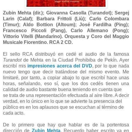
Zubin Mehta (dir.); Giovanna Casolla (Turandot); Sergej
Larin (Calaf); Barbara Frittoli (Liù); Carlo Colombara
(Timur); Aldo Bottion (Altoum); José Fardilha (Ping);
Francesco Piccoli (Pang), Carlo Allemano (Pong);
Vittorio Vitelli (Mandarino). Orquesta y Coro del Maggio
Musicale Fiorentino. RCA 2 CD.
El sello RCA distribuyó en cedé el audio de la famosa
Turandot
de Mehta en la Ciudad Prohibiba de Pekín. Ayer
escribí mis
impresiones acerca del DVD
, por lo que nada
nuevo tengo que decir tratándose del mismo evento. Me
limitaré, por tanto, a copiar abajo lo que escribí hace unas
horas, señalando, eso sí, que los dos cedés tienen una
calidad de audio bastante buena teniendo en cuenta que
se trata de una representación efectuada al aire libre. A decir
verdad, en lo único en lo que se advierte la presencia del
público es en los aplausos que se escuchan al término de
cada acto.
De lo primero que hay que hablar es de la portentosa
dirección de
Zubin Mehta
. Recuerdo haber escrito ya en