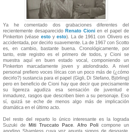
Ya he comentado dos grabaciones diferentes del
recientemente desaparecido
Renato Cioni
en el papel de
Pinkerton (véase
esto
y
esto
). La de 1961 con Olivero es
accidentada, por decirlo suavemente. La de 1967 con Scotto
es, en cambio, bastante buena. Cronológicamente, por
tanto, este registro es el primero de todos, y Cioni se
muestra aquí en buen estado vocal, componiendo un
Pinkerton marcadamente joven y atolondrado. A nivel
personal prefiero voces líricas con un poco más de (¿cómo
decirlo?) sustancia para el papel (Gigli, Di Stefano, Björling)
pero en beneficio de Cioni hay que decir que precisamente
su ligereza agudiza esa sensación de juventud e
inmadurez, rasgos que describen bien a su personaje. Eso
sí, quizá se eche de menos algo más de implicación
dramática en el último acto.
Del resto del reparto lo único interesante es la lograda
Suzuki de
Miti Truccato Pace
.
Afro Poli
compone un
anodino Sharpless cuya voz apunta signos de desgaste.