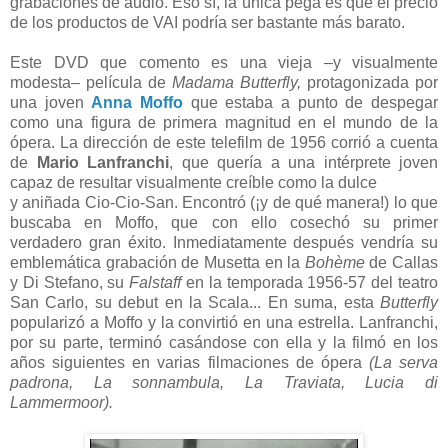
grabaciones de audio. Eso sí, la única pega es que el precio
de los productos de VAI podría ser bastante más barato.
Este DVD que comento es una vieja –y visualmente
modesta– película de
Madama Butterfly,
protagonizada por
una joven
Anna Moffo
que estaba a punto de despegar
como una figura de primera magnitud en el mundo de la
ópera. La dirección de este telefilm de 1956 corrió a cuenta
de
Mario Lanfranchi
, que quería a una intérprete joven
capaz de resultar visualmente creíble como la dulce
y aniñada Cio-Cio-San. Encontró (¡y de qué manera!) lo que
buscaba en Moffo, que con ello cosechó su primer
verdadero gran éxito. Inmediatamente después vendría su
emblemática grabación de Musetta en la
Bohème
de Callas
y Di Stefano, su
Falstaff
en la temporada 1956-57 del teatro
San Carlo, su debut en la Scala... En suma, esta
Butterfly
popularizó a Moffo y la convirtió en una estrella. Lanfranchi,
por su parte, terminó casándose con ella y la filmó en los
años siguientes en varias filmaciones de ópera
(La serva
padrona, La sonnambula, La Traviata, Lucia di
Lammermoor).