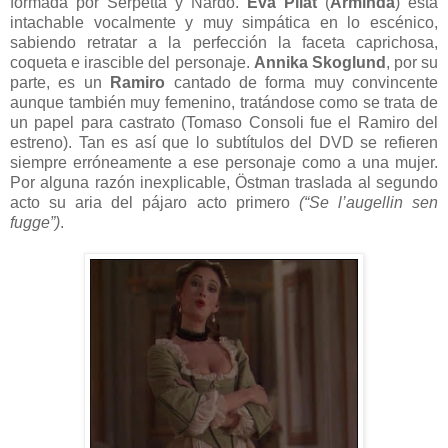
formada por Serpetta y Nardo.
Eva Pilat
(
Arminda
) está
intachable vocalmente y muy simpática en lo escénico,
sabiendo retratar a la perfección la faceta caprichosa,
coqueta e irascible del personaje.
Annika Skoglund
, por su
parte, es un
Ramiro
cantado de forma muy convincente
aunque también muy femenino, tratándose como se trata de
un papel para castrato (Tomaso Consoli fue el Ramiro del
estreno). Tan es así que lo subtítulos del DVD se refieren
siempre erróneamente a ese personaje como a una mujer.
Por alguna razón inexplicable, Östman traslada al segundo
acto su aria del pájaro acto primero
(“Se l’augellin sen
fugge”)
.