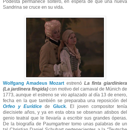
Podestà permanece soltero, en espera de que una nueva
Sandrina se cruce en su vida.
Wolfgang Amadeus Mozart
estrenó
La finta giardiniera
(La jardinera fingida)
con motivo del carnaval de Múnich de
1773, aunque el estreno se vio aplazado al día 13 de enero,
fecha en la que también se preparaba una reposición del
Orfeo y Eurídice
de
Gluck
. El joven compositor tenía
diecisiete años, y ya en esta obra se observan atisbos del
genio teatral que le llevaría a escribir sus grandes óperas.
De la biografía de Paumgartner tomo unas palabras de un
tal Christian Daniel Schubart pertenecientes a la “Teutsche