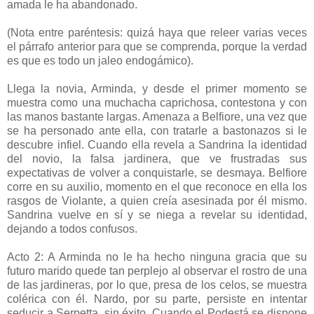
amada le ha abandonado.
(Nota entre paréntesis: quizá haya que releer varias veces
el párrafo anterior para que se comprenda, porque la verdad
es que es todo un jaleo endogámico).
Llega la novia, Arminda, y desde el primer momento se
muestra como una muchacha caprichosa, contestona y con
las manos bastante largas. Amenaza a Belfiore, una vez que
se ha personado ante ella, con tratarle a bastonazos si le
descubre infiel. Cuando ella revela a Sandrina la identidad
del novio, la falsa jardinera, que ve frustradas sus
expectativas de volver a conquistarle, se desmaya. Belfiore
corre en su auxilio, momento en el que reconoce en ella los
rasgos de Violante, a quien creía asesinada por él mismo.
Sandrina vuelve en sí y se niega a revelar su identidad,
dejando a todos confusos.
Acto 2: A Arminda no le ha hecho ninguna gracia que su
futuro marido quede tan perplejo al observar el rostro de una
de las jardineras, por lo que, presa de los celos, se muestra
colérica con él. Nardo, por su parte, persiste en intentar
seducir a Serpetta, sin éxito. Cuando el Podestá se dispone