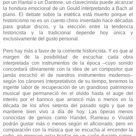
por un Hantaï o un Dantone, un clavecinista puede alcanzar
la hondura emocional de un Gould interpretando a Bach al
piano. El debate sobre la estética está muerto porque el
historicismo no es un cuento chino inventado hace décadas
para grabar discos, y la elección entre la tendencia
historicista y la tradicional depende hoy única y
exclusivamente del gusto personal.
Pero hay más a favor de la corriente historicista. Y es que al
margen de la posibilidad de escuchar cada obra
interpretada con instrumentos de la época –cuyo sonido
concordará obviamente con la idea de un compositor que
jamás escuchó el de nuestros instrumentos modernos–
según los cánones interpretativos de su tiempo, tenemos la
ingente labor de recuperación de un grandioso patrimonio
musical que permaneció en el olvido hasta el auge del
interés por el barroco que arrancó más o menos en la
década de los años setenta del pasado siglo y que se
mantiene bien vivo a día de hoy. Las óperas menos
conocidas de genios como Handel, Rameau o Vivaldi
podrán gustar más o menos según el aficionado, pero en
comparación con la música que se escucha al encender la
radio, no merecen estar tiradas en un cajón durante siglos.