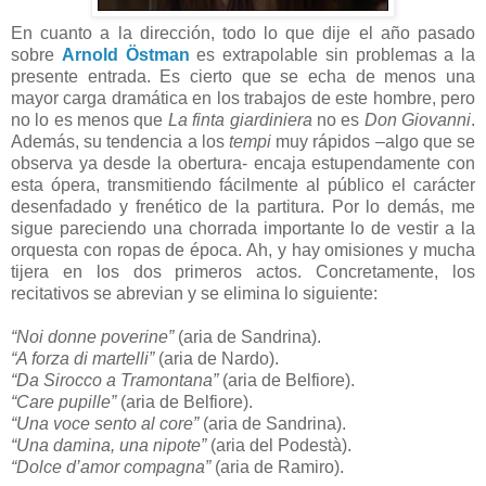
En cuanto a la dirección, todo lo que dije el año pasado
sobre
Arnold Östman
es extrapolable sin problemas a la
presente entrada. Es cierto que se echa de menos una
mayor carga dramática en los trabajos de este hombre, pero
no lo es menos que
La finta giardiniera
no es
Don Giovanni
.
Además, su tendencia a los
tempi
muy rápidos –algo que se
observa ya desde la obertura- encaja estupendamente con
esta ópera, transmitiendo fácilmente al público el carácter
desenfadado y frenético de la partitura. Por lo demás, me
sigue pareciendo una chorrada importante lo de vestir a la
orquesta con ropas de época. Ah, y hay omisiones y mucha
tijera en los dos primeros actos. Concretamente, los
recitativos se abrevian y se elimina lo siguiente:
“Noi donne poverine”
(aria de Sandrina).
“A forza di martelli”
(aria de Nardo).
“Da Sirocco a Tramontana”
(aria de Belfiore).
“Care pupille”
(aria de Belfiore).
“Una voce sento al core”
(aria de Sandrina).
“Una damina, una nipote”
(aria del Podestà).
“Dolce d’amor compagna”
(aria de Ramiro).