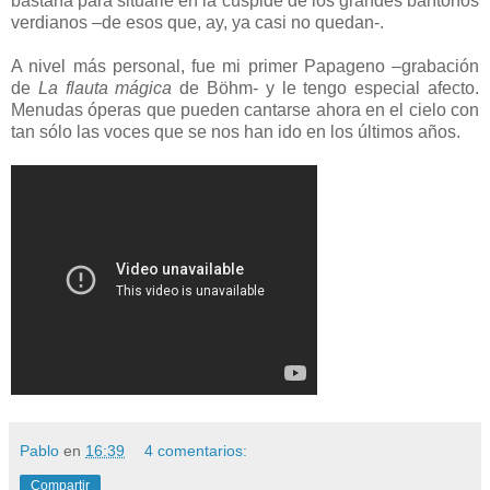
bastaría para situarle en la cúspide de los grandes barítonos
verdianos –de esos que, ay, ya casi no quedan-.
A nivel más personal, fue mi primer Papageno –grabación
de
La flauta mágica
de Böhm- y le tengo especial afecto.
Menudas óperas que pueden cantarse ahora en el cielo con
tan sólo las voces que se nos han ido en los últimos años.
Pablo
en
16:39
4 comentarios:
Compartir