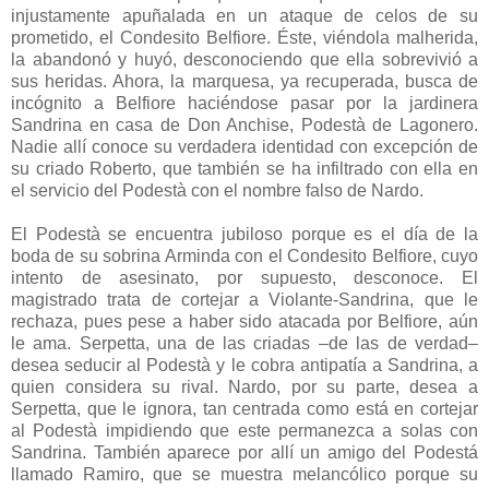
injustamente apuñalada en un ataque de celos de su
prometido, el Condesito Belfiore. Éste, viéndola malherida,
la abandonó y huyó, desconociendo que ella sobrevivió a
sus heridas. Ahora, la marquesa, ya recuperada, busca de
incógnito a Belfiore haciéndose pasar por la jardinera
Sandrina en casa de Don Anchise, Podestà de Lagonero.
Nadie allí conoce su verdadera identidad con excepción de
su criado Roberto, que también se ha infiltrado con ella en
el servicio del Podestà con el nombre falso de Nardo.
El Podestà se encuentra jubiloso porque es el día de la
boda de su sobrina Arminda con el Condesito Belfiore, cuyo
intento de asesinato, por supuesto, desconoce. El
magistrado trata de cortejar a Violante-Sandrina, que le
rechaza, pues pese a haber sido atacada por Belfiore, aún
le ama. Serpetta, una de las criadas –de las de verdad–
desea seducir al Podestà y le cobra antipatía a Sandrina, a
quien considera su rival. Nardo, por su parte, desea a
Serpetta, que le ignora, tan centrada como está en cortejar
al Podestà impidiendo que este permanezca a solas con
Sandrina. También aparece por allí un amigo del Podestá
llamado Ramiro, que se muestra melancólico porque su