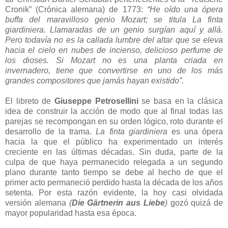
Cronik” (Crónica alemana) de 1773:
“He oído una ópera
buffa del maravilloso genio Mozart; se titula La finta
giardiniera. Llamaradas de un genio surgían aquí y allá.
Pero todavía no es la callada lumbre del altar que se eleva
hacia el cielo en nubes de incienso, delicioso perfume de
los dioses. Si Mozart no es una planta criada en
invernadero, tiene que convertirse en uno de los más
grandes compositores que jamás hayan existido”.
El libreto de
Giuseppe Petrosellini
se basa en la clásica
idea de construir la acción de modo que al final todas las
parejas se recompongan en su orden lógico, roto durante el
desarrollo de la trama.
La finta giardiniera
es una ópera
hacia la que el público ha experimentado un interés
creciente en las últimas décadas. Sin duda, parte de la
culpa de que haya permanecido relegada a un segundo
plano durante tanto tiempo se debe al hecho de que el
primer acto permaneció perdido hasta la década de los años
setenta. Por esta razón evidente, la hoy casi olvidada
versión alemana
(
Die Gärtnerin aus Liebe
)
gozó quizá de
mayor popularidad hasta esa época.