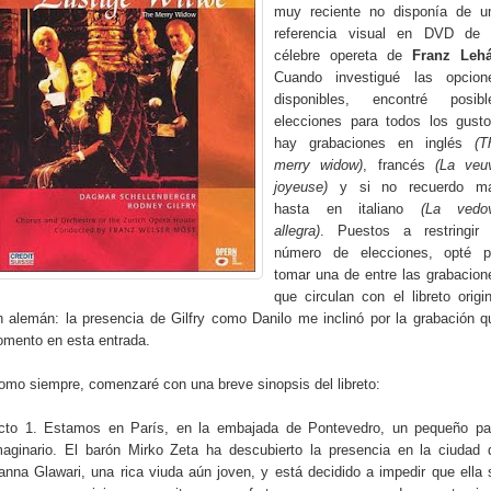
muy reciente no disponía de u
referencia visual en DVD de 
célebre opereta de
Franz Lehá
Cuando investigué las opcion
disponibles, encontré posibl
elecciones para todos los gusto
hay grabaciones en inglés
(T
merry widow)
, francés
(La veu
joyeuse)
y si no recuerdo ma
hasta en italiano
(La vedo
allegra)
. Puestos a restringir 
número de elecciones, opté p
tomar una de entre las grabacion
que circulan con el libreto origin
n alemán: la presencia de Gilfry como Danilo me inclinó por la grabación q
omento en esta entrada.
omo siempre, comenzaré con una breve sinopsis del libreto:
cto 1. Estamos en París, en la embajada de Pontevedro, un pequeño pa
maginario. El barón Mirko Zeta ha descubierto la presencia en la ciudad 
anna Glawari, una rica viuda aún joven, y está decidido a impedir que ella 