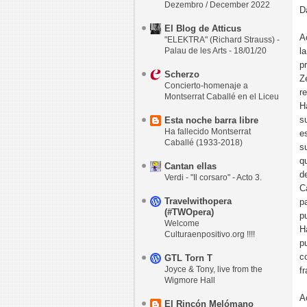
Dezembro / December 2022
D
El Blog de Atticus
A
"ELEKTRA" (Richard Strauss) -
Palau de les Arts - 18/01/20
l
p
Scherzo
Z
Concierto-homenaje a
r
Montserrat Caballé en el Liceu
H
s
Esta noche barra libre
Ha fallecido Montserrat
e
Caballé (1933-2018)
s
q
Cantan ellas
d
Verdi - "Il corsaro" - Acto 3.
C
Travelwithopera
p
(#TWOpera)
p
Welcome
H
Culturaenpositivo.org !!!!
p
c
GTL Torn T
Joyce & Tony, live from the
f
Wigmore Hall
A
El Rincón Melómano