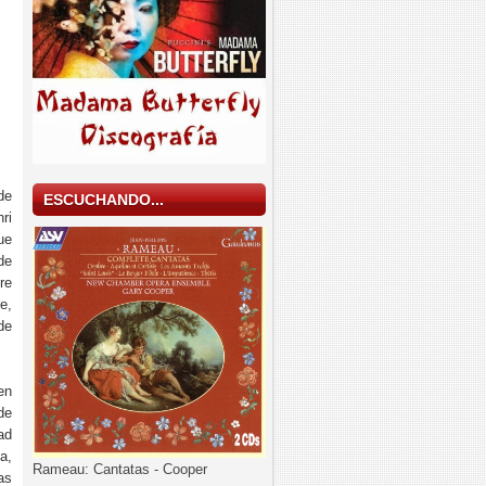
de
ESCUCHANDO...
ri
ue
de
re
e,
de
en
de
ad
a,
Rameau: Cantatas - Cooper
as