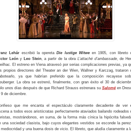
ranz Lehár
escribió la opereta
Die lustige Witwe
en 1905, con libreto 
ictor León
y
Leo Stein
, a partir de la obra
L’attaché d’ambassade
, de Hen
eilhac. El estreno en Viena atravesó por serias complicaciones previas, ya q
os propios directores del Theater an der Wien, Wallner y Karczag, trataron 
abotearlo, ya que habrían preferido que la composición recayese sob
euberger. La obra se estrenó, finalmente, con gran éxito el 30 de diciembr
ólo unos días después de que Richard Strauss estrenara su
Salomé
en Dres
l 9 de diciembre.
onfieso que me encanta el espectáculo claramente decadente de ver 
scena a todos esos aristócratas perfectamente ataviados bailando rodeados 
oristas, mostrándonos, en suma, de la forma más cínica la hipócrita falsed
e una sociedad clasista, bajo cuyos elegantes vestidos se esconde la perez
a mediocridad y una buena dosis de vicio. El libreto, que aludía claramente a l