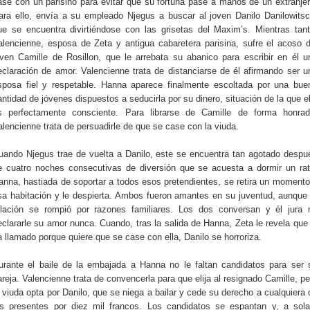
ase con un parisino para evitar que su fortuna pase a manos de un extranjer
ara ello, envía a su empleado Njegus a buscar al joven Danilo Danilowitsc
ue se encuentra divirtiéndose con las grisetas del Maxim’s. Mientras tant
alencienne, esposa de Zeta y antigua cabaretera parisina, sufre el acoso d
oven Camille de Rosillon, que le arrebata su abanico para escribir en él u
eclaración de amor. Valencienne trata de distanciarse de él afirmando ser u
sposa fiel y respetable. Hanna aparece finalmente escoltada por una bue
antidad de jóvenes dispuestos a seducirla por su dinero, situación de la que el
s perfectamente consciente. Para librarse de Camille de forma honrad
alencienne trata de persuadirle de que se case con la viuda.
uando Njegus trae de vuelta a Danilo, este se encuentra tan agotado despu
e cuatro noches consecutivas de diversión que se acuesta a dormir un rat
anna, hastiada de soportar a todos esos pretendientes, se retira un momento
sa habitación y le despierta. Ambos fueron amantes en su juventud, aunque 
elación se rompió por razones familiares. Los dos conversan y él jura 
eclararle su amor nunca. Cuando, tras la salida de Hanna, Zeta le revela que 
a llamado porque quiere que se case con ella, Danilo se horroriza.
urante el baile de la embajada a Hanna no le faltan candidatos para ser 
areja. Valencienne trata de convencerla para que elija al resignado Camille, pe
a viuda opta por Danilo, que se niega a bailar y cede su derecho a cualquiera 
os presentes por diez mil francos. Los candidatos se espantan y, a sola