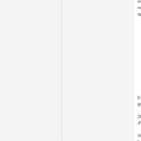
m
m
a
E
g
Z
¡
V