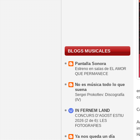
BLOGS MUSICALES
Pantalla Sonora
Estreno en salas de EL AMOR
QUE PERMANECE
No es música todo lo que
suena
e
Sergei Prokofiev: Discografía
c
(IV)
C
IN FERNEM LAND
CONCURS D’AGOST ESTIU
2026 (2 de 6): LES
A
FOTOGRAFIES
i
H
Ya nos queda un día