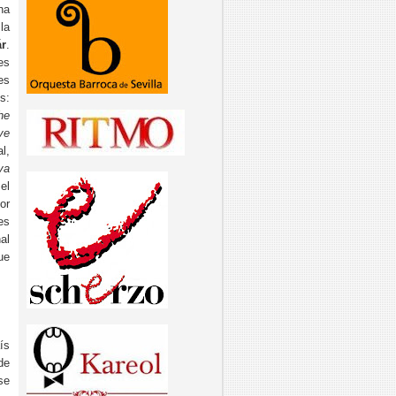
na
la
r
.
es
es
s:
he
ve
l,
va
el
or
es
al
ue
ís
de
se