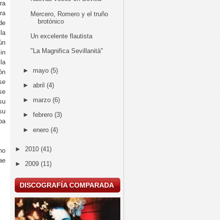
ra
ra
Mercero, Romero y el truño
brotónico
de
la
Un excelente flautista
ún
"La Magnifica Sevillanità"
in
la
►
mayo
(5)
ón
se
►
abril
(4)
se
►
marzo
(6)
su
su
►
febrero
(3)
ba
►
enero
(4)
►
2010
(41)
no
ae
►
2009
(11)
DISCOGRAFÍA COMPARADA