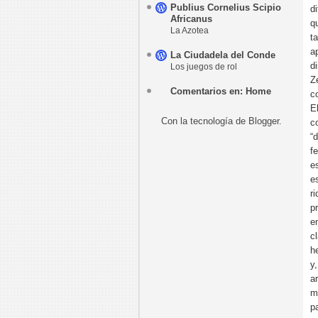
Publius Cornelius Scipio
d
Africanus
q
La Azotea
t
a
La Ciudadela del Conde
d
Los juegos de rol
Z
Comentarios en: Home
c
E
Con la tecnología de
Blogger
.
c
“
f
e
e
r
p
e
c
h
y
a
m
p