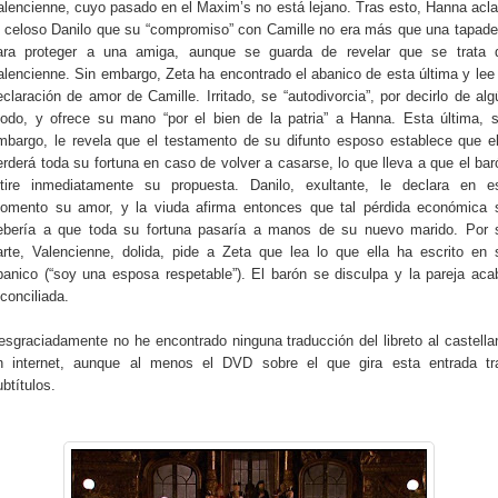
alencienne, cuyo pasado en el Maxim’s no está lejano. Tras esto, Hanna acla
l celoso Danilo que su “compromiso” con Camille no era más que una tapade
ara proteger a una amiga, aunque se guarda de revelar que se trata 
alencienne. Sin embargo, Zeta ha encontrado el abanico de esta última y lee 
eclaración de amor de Camille. Irritado, se “autodivorcia”, por decirlo de alg
odo, y ofrece su mano “por el bien de la patria” a Hanna. Esta última, s
mbargo, le revela que el testamento de su difunto esposo establece que el
erderá toda su fortuna en caso de volver a casarse, lo que lleva a que el bar
etire inmediatamente su propuesta. Danilo, exultante, le declara en e
omento su amor, y la viuda afirma entonces que tal pérdida económica 
ebería a que toda su fortuna pasaría a manos de su nuevo marido. Por 
arte, Valencienne, dolida, pide a Zeta que lea lo que ella ha escrito en 
banico (“soy una esposa respetable”). El barón se disculpa y la pareja aca
econciliada.
esgraciadamente no he encontrado ninguna traducción del libreto al castella
n internet, aunque al menos el DVD sobre el que gira esta entrada tr
ubtítulos.