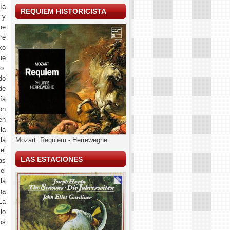
ía
REQUIEM HISTORICISTA
 y
ue
re
ko
ue
o.
do
de
ía
on
en
la
la
Mozart: Requiem - Herreweghe
el
LAS ESTACIONES
as
el
la
na
La
lo
os