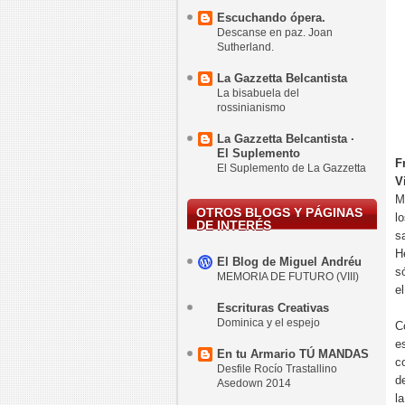
Escuchando ópera.
Descanse en paz. Joan
Sutherland.
La Gazzetta Belcantista
La bisabuela del
rossinianismo
La Gazzetta Belcantista ·
El Suplemento
F
El Suplemento de La Gazzetta
V
M
OTROS BLOGS Y PÁGINAS
l
DE INTERÉS
s
H
El Blog de Miguel Andréu
s
MEMORIA DE FUTURO (VIII)
e
Escrituras Creativas
Dominica y el espejo
C
e
En tu Armario TÚ MANDAS
c
Desfile Rocío Trastallino
d
Asedown 2014
l