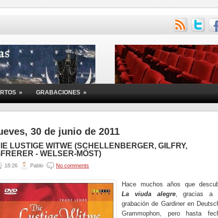
ERTOS
»
GRABACIONES
»
ueves, 30 de junio de 2011
IE LUSTIGE WITWE (SCHELLENBERGER, GILFRY,
FRERER - WELSER-MÖST)
18:26
Pablo
No comments
Hace muchos años que descub
La viuda alegre
, gracias a 
grabación de Gardiner en Deutsc
Grammophon, pero hasta fec