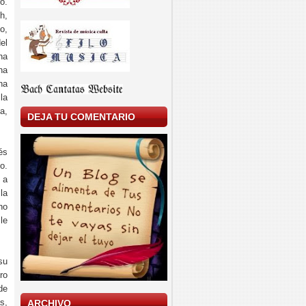
o.
h,
o,
el
na
na
na
la
a,
DEJA TU COMENTARIO
és
o.
 a
la
no
le
su
ro
de
s,
ARCHIVO