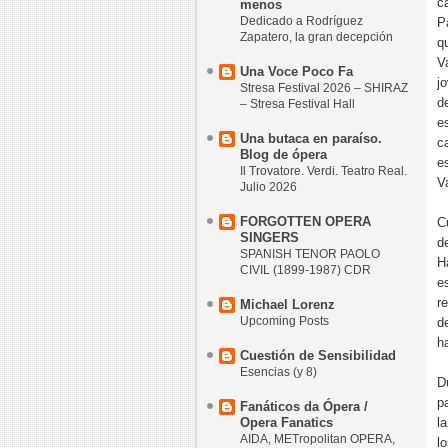
c
menos
Dedicado a Rodríguez
P
Zapatero, la gran decepción
q
V
Una Voce Poco Fa
j
Stresa Festival 2026 – SHIRAZ
d
– Stresa Festival Hall
e
Una butaca en paraíso.
c
Blog de ópera
e
Il Trovatore. Verdi. Teatro Real.
V
Julio 2026
FORGOTTEN OPERA
C
SINGERS
d
SPANISH TENOR PAOLO
H
CIVIL (1899-1987) CDR
e
r
Michael Lorenz
Upcoming Posts
d
h
Cuestión de Sensibilidad
Esencias (y 8)
D
p
Fanáticos da Ópera /
Opera Fanatics
l
AIDA, METropolitan OPERA,
l