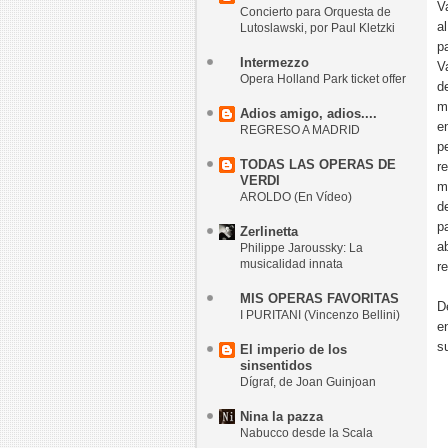
V
Concierto para Orquesta de
a
Lutoslawski, por Paul Kletzki
p
Intermezzo
V
Opera Holland Park ticket offer
d
m
Adios amigo, adios....
e
REGRESO A MADRID
p
TODAS LAS OPERAS DE
r
VERDI
m
AROLDO (En Vídeo)
d
p
Zerlinetta
a
Philippe Jaroussky: La
musicalidad innata
r
MIS OPERAS FAVORITAS
D
I PURITANI (Vincenzo Bellini)
e
s
El imperio de los
sinsentidos
Dígraf, de Joan Guinjoan
Nina la pazza
Nabucco desde la Scala