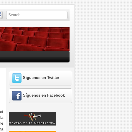
Síguenos en Twitter
Síguenos en Facebook
rí
la
he
ha