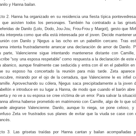
anilo y Hanna bailan.
cto 2. Hanna ha organizado en su residencia una fiesta típica pontevedresa
a que asisten todos los personajes. También ha contratado a las griset
referidas de Danilo (Lolo, Dodo, Jou-Jou, Frou-Frou y Margot), gesto que Mir
eta interpreta como que ella está interesada por el joven. Decide mantener u
eunión con Danilo y Njegus a las ocho en un pabellón cercano. Tras est
anna intenta frustradamente arrancar una declaración de amor de Danilo. P
u parte, Valencienne sigue intentando mantenerse distante con Camille,
scribe “soy una esposa respetable” como respuesta a la declaración de este 
u abanico, aunque finalmente cae seducida y entra con él en el pabellón en 
ue su esposo ha concertado la reunión para más tarde. Zeta aparece
escubre, mirando por el ojo de la cerradura, que Valencienne le es infiel c
amille. Aprovechando su cólera, Njegus saca precipitadamente a la joven d
abellón e introduce en su lugar a Hanna, de modo que cuando el barón abre 
uerta y no ve a su esposa se cree víctima de un error. Para salvar la situació
anna afirma haberse prometido en matrimonio con Camille, algo de lo que só
uede alegrarse Valencienne. Danilo, aunque lo niega, se pone celoso, y 
onfuso Zeta ve frustrados sus planes de evitar que la viuda se case con 
rancés.
cto 3. Las grisetas traídas por Hanna cantan y bailan acompañadas p