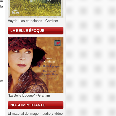
en
la
Haydn: Las estaciones - Gardiner
LA BELLE ÉPOQUE
go
:
"La Belle Époque" - Graham
NOTA IMPORTANTE
El material de imagen, audio y vídeo