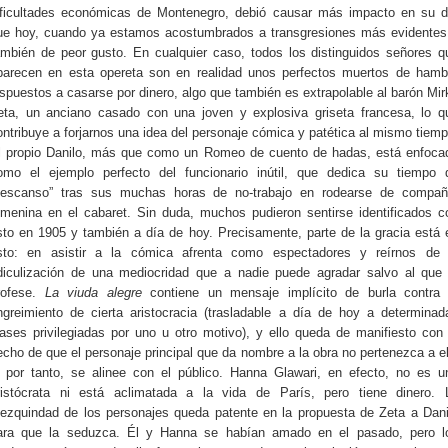
ificultades económicas de Montenegro, debió causar más impacto en su d
ue hoy, cuando ya estamos acostumbrados a transgresiones más evidentes
ambién de peor gusto. En cualquier caso, todos los distinguidos señores q
parecen en esta opereta son en realidad unos perfectos muertos de hamb
ispuestos a casarse por dinero, algo que también es extrapolable al barón Mir
eta, un anciano casado con una joven y explosiva griseta francesa, lo q
ontribuye a forjarnos una idea del personaje cómica y patética al mismo tiemp
l propio Danilo, más que como un Romeo de cuento de hadas, está enfoca
omo el ejemplo perfecto del funcionario inútil, que dedica su tiempo 
descanso” tras sus muchas horas de no-trabajo en rodearse de compañ
emenina en el cabaret. Sin duda, muchos pudieron sentirse identificados c
sto en 1905 y también a día de hoy. Precisamente, parte de la gracia está 
sto: en asistir a la cómica afrenta como espectadores y reírnos de 
idiculización de una mediocridad que a nadie puede agradar salvo al que 
rofese.
La viuda alegre
contiene un mensaje implícito de burla contra 
ngreimiento de cierta aristocracia (trasladable a día de hoy a determinad
lases privilegiadas por uno u otro motivo), y ello queda de manifiesto con 
echo de que el personaje principal que da nombre a la obra no pertenezca a el
, por tanto, se alinee con el público. Hanna Glawari, en efecto, no es u
ristócrata ni está aclimatada a la vida de París, pero tiene dinero. 
ezquindad de los personajes queda patente en la propuesta de Zeta a Dani
ara que la seduzca. Él y Hanna se habían amado en el pasado, pero l