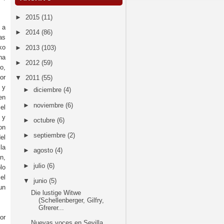
►
2015
(11)
 a
►
2014
(86)
as
ko
►
2013
(103)
na
►
2012
(59)
o,
or
▼
2011
(55)
 y
►
diciembre
(4)
en
►
noviembre
(6)
el
 y
►
octubre
(6)
on
►
septiembre
(2)
el
la
►
agosto
(4)
n,
►
julio
(6)
lo
el
▼
junio
(5)
un
Die lustige Witwe
(Schellenberger, Gilfry,
Gfrerer...
or
Nuevas voces en Sevilla