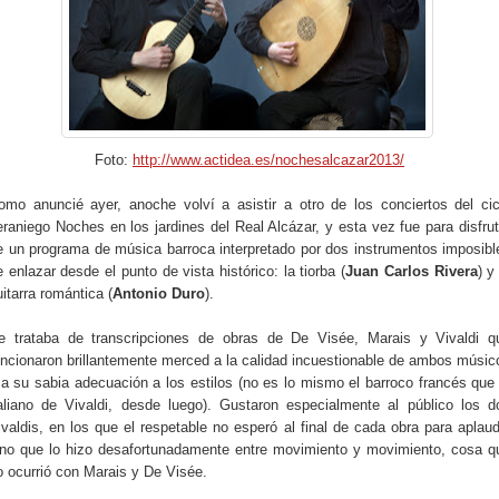
Foto:
http://www.actidea.es/nochesalcazar2013/
omo anuncié ayer, anoche volví a asistir a otro de los conciertos del cic
eraniego Noches en los jardines del Real Alcázar, y esta vez fue para disfrut
e un programa de música barroca interpretado por dos instrumentos imposibl
e enlazar desde el punto de vista histórico: la tiorba (
Juan Carlos Rivera
) y
uitarra romántica (
Antonio Duro
).
e trataba de transcripciones de obras de De Visée, Marais y Vivaldi q
uncionaron brillantemente merced a la calidad incuestionable de ambos músic
 a su sabia adecuación a los estilos (no es lo mismo el barroco francés que 
taliano de Vivaldi, desde luego). Gustaron especialmente al público los d
ivaldis, en los que el respetable no esperó al final de cada obra para aplaudi
ino que lo hizo desafortunadamente entre movimiento y movimiento, cosa q
o ocurrió con Marais y De Visée.