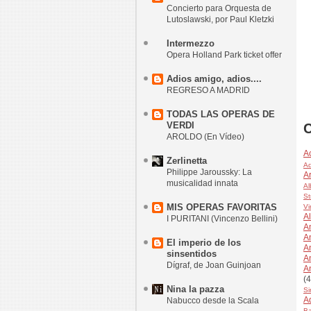
Concierto para Orquesta de
Lutoslawski, por Paul Kletzki
Intermezzo
Opera Holland Park ticket offer
Adios amigo, adios....
REGRESO A MADRID
TODAS LAS OPERAS DE
VERDI
C
AROLDO (En Vídeo)
A
Zerlinetta
Ad
Philippe Jaroussky: La
Ar
musicalidad innata
Al
St
MIS OPERAS FAVORITAS
Vi
Al
I PURITANI (Vincenzo Bellini)
A
A
El imperio de los
A
sinsentidos
A
Dígraf, de Joan Guinjoan
A
(4
Nina la pazza
Si
A
Nabucco desde la Scala
Ba