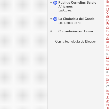
E
Publius Cornelius Scipio
Be
Africanus
Fr
La Azotea
C
d
La Ciudadela del Conde
Fl
Los juegos de rol
F
Ca
Comentarios en: Home
Fr
Co
Ga
Con la tecnología de
Blogger
.
a
G
Gi
(1
G
Gi
Gi
G
(1
N
He
H
(2
te
Ve
Jo
J
Pe
J