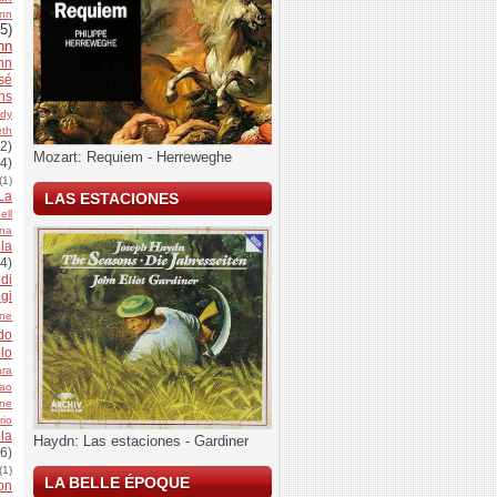
nn
5)
hn
nn
sé
ns
ady
th
(2)
Mozart: Requiem - Herreweghe
(4)
(1)
La
LAS ESTACIONES
ell
na
la
(4)
di
igi
ine
do
lo
ara
oao
nne
rio
la
Haydn: Las estaciones - Gardiner
(6)
(1)
LA BELLE ÉPOQUE
on