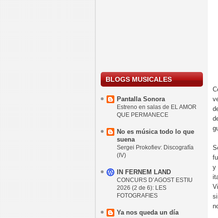
BLOGS MUSICALES
C
Pantalla Sonora
v
Estreno en salas de EL AMOR
d
QUE PERMANECE
d
g
No es música todo lo que
suena
Sergei Prokofiev: Discografía
S
(IV)
f
y
IN FERNEM LAND
i
CONCURS D’AGOST ESTIU
V
2026 (2 de 6): LES
FOTOGRAFIES
s
n
Ya nos queda un día