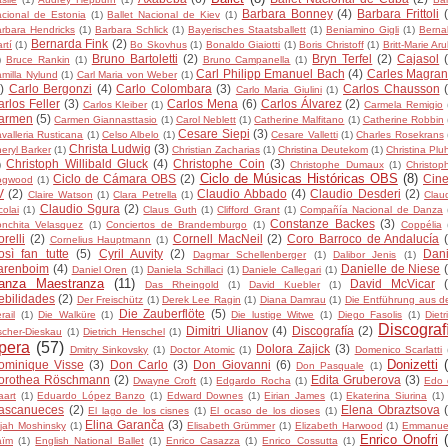
Barbara Bonney
(4)
Barbara Frittoli
cional de Estonia
(1)
Ballet Nacional de Kiev
(1)
rbara Hendricks
(1)
Barbara Schlick
(1)
Bayerisches Staatsballett
(1)
Beniamino Gigli
(1)
Berna
Bernarda Fink
(2)
rtí
(1)
Bo Skovhus
(1)
Bonaldo Giaiotti
(1)
Boris Christoff
(1)
Britt-Marie Ar
Bruno Bartoletti
(2)
Bryn Terfel
(2)
Cajasol
)
Bruce Rankin
(1)
Bruno Campanella
(1)
Carl Philipp Emanuel Bach
(4)
Carles Magran
milla Nylund
(1)
Carl Maria von Weber
(1)
)
Carlo Bergonzi
(4)
Carlo Colombara
(3)
Carlos Chausson
Carlo Maria Giulini
(1)
rlos Feller
(3)
Carlos Mena
(6)
Carlos Álvarez
(2)
Carlos Kleiber
(1)
Carmela Remigio
armen
(5)
Carmen Giannasttasio
(1)
Carol Neblett
(1)
Catherine Malfitano
(1)
Catherine Robbin
Cesare Siepi
(3)
valleria Rusticana
(1)
Celso Albelo
(1)
Cesare Valletti
(1)
Charles Rosekrans
Christa Ludwig
(3)
eryl Barker
(1)
Christian Zacharias
(1)
Christina Deutekom
(1)
Christina Plu
Christoph Willibald Gluck
(4)
Christophe Coin
(3)
)
Christophe Dumaux
(1)
Christop
Ciclo de Músicas Históricas OBS
(8)
Ciclo de Cámara OBS
(2)
Cine
ogwood
(1)
V
(2)
Claudio Abbado
(4)
Claudio Desderi
(2)
Claire Watson
(1)
Clara Petrella
(1)
Clau
Claudio Sgura
(2)
colai
(1)
Claus Guth
(1)
Clifford Grant
(1)
Compañía Nacional de Danza
Constanze Backes
(3)
nchita Velasquez
(1)
Conciertos de Brandemburgo
(1)
Coppélia
relli
(2)
Cornell MacNeil
(2)
Coro Barroco de Andalucía
Cornelius Hauptmann
(1)
osì fan tutte
(5)
Cyril Auvity
(2)
Dani
Dagmar Schellenberger
(1)
Dalibor Jenis
(1)
arenboim
(4)
Danielle de Niese
Daniel Oren
(1)
Daniela Schillaci
(1)
Daniele Callegari
(1)
anza Maestranza
(11)
David McVicar
Das Rheingold
(1)
David Kuebler
(1)
ebilidades
(2)
Der Freischütz
(1)
Derek Lee Ragin
(1)
Diana Damrau
(1)
Die Entführung aus 
Die Zauberflöte
(5)
rail
(1)
Die Walküre
(1)
Die lustige Witwe
(1)
Diego Fasolis
(1)
Dietr
Discograf
Dimitri Ulianov
(4)
Discografía
(2)
scher-Dieskau
(1)
Dietrich Henschel
(1)
pera
(57)
Dolora Zajick
(3)
Dmitry Sinkovsky
(1)
Doctor Atomic
(1)
Domenico Scarlatti
Donizetti
ominique Visse
(3)
Don Carlo
(3)
Don Giovanni
(6)
Don Pasquale
(1)
orothea Röschmann
(2)
Edita Gruberova
(3)
Dwayne Croft
(1)
Edgardo Rocha
(1)
Edo 
art
(1)
Eduardo López Banzo
(1)
Edward Downes
(1)
Eirian James
(1)
Ekaterina Siurina
(1)
ascanueces
(2)
Elena Obraztsova
El lago de los cisnes
(1)
El ocaso de los dioses
(1)
Elina Garanča
(3)
ijah Moshinsky
(1)
Elisabeth Grümmer
(1)
Elizabeth Harwood
(1)
Emmanuel
Enrico Onofri
aïm
(1)
English National Ballet
(1)
Enrico Casazza
(1)
Enrico Cossutta
(1)