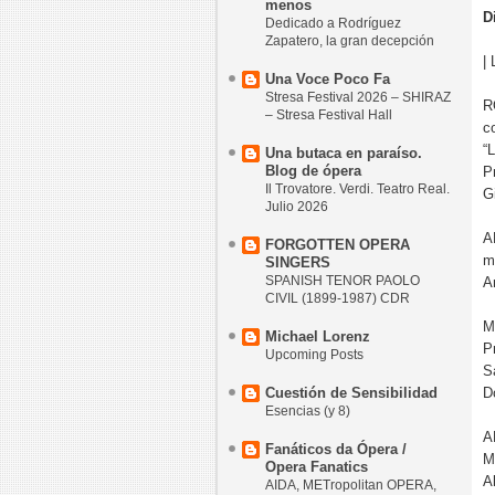
menos
D
Dedicado a Rodríguez
Zapatero, la gran decepción
|
Una Voce Poco Fa
Stresa Festival 2026 – SHIRAZ
R
– Stresa Festival Hall
c
“L
Una butaca en paraíso.
Blog de ópera
P
Il Trovatore. Verdi. Teatro Real.
G
Julio 2026
A
FORGOTTEN OPERA
m
SINGERS
SPANISH TENOR PAOLO
A
CIVIL (1899-1987) CDR
M
Michael Lorenz
P
Upcoming Posts
S
Cuestión de Sensibilidad
D
Esencias (y 8)
A
Fanáticos da Ópera /
M
Opera Fanatics
A
AIDA, METropolitan OPERA,