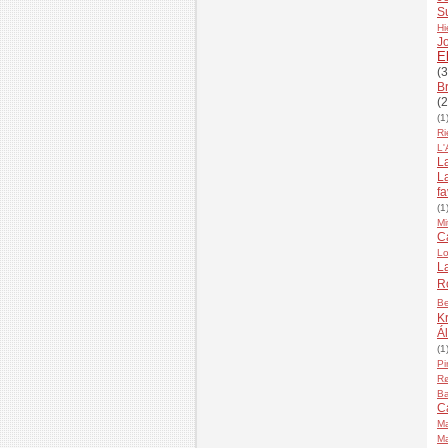
S
Hi
J
E
(3
B
(2
(1
Ri
L'
L
L
fa
(1
Mi
C
Lo
L
R
B
K
Á
(1
Pi
Rø
Ba
C
Ma
Ma