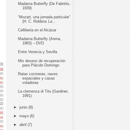
Madama Butterfly (De Fabritiis,
1939)
“Mozart, una jornada particular”
(H. C. Robbins La...
Celliberia en el Alcázar
Madama Butterfly (Arena,
1983) – DVD
Entre Venecia y Sevilla
Mis deseos de recuperación
(3)
para Plácido Domingo
oa
Ratas cocineras, naves
(1)
espaciales y casas
dro
voladoras
der
(1)
La clemenza di Tito (Gardiner,
(1)
1991)
(1)
(1)
(2)
►
junio
(8)
(1)
on
►
mayo
(6)
ino
(1)
►
abril
(7)
uro
let