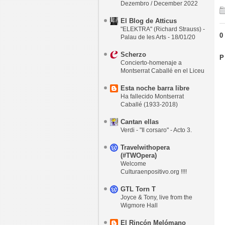
Dezembro / December 2022
El Blog de Atticus
"ELEKTRA" (Richard Strauss) -
0
Palau de les Arts - 18/01/20
Scherzo
P
Concierto-homenaje a
Montserrat Caballé en el Liceu
Esta noche barra libre
Ha fallecido Montserrat
Caballé (1933-2018)
Cantan ellas
Verdi - "Il corsaro" - Acto 3.
Travelwithopera
(#TWOpera)
Welcome
Culturaenpositivo.org !!!!
GTL Torn T
Joyce & Tony, live from the
Wigmore Hall
El Rincón Melómano