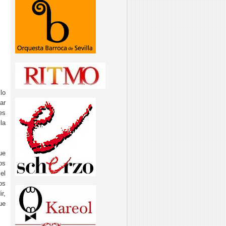
lo
ar
es
 la
ue
os
el
os
r,
ue