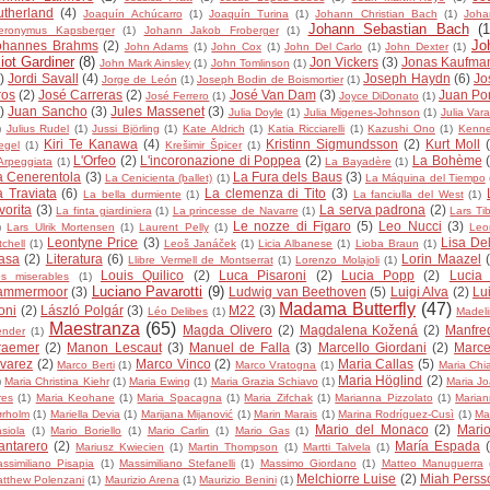
utherland
(4)
Joaquín Achúcarro
(1)
Joaquín Turina
(1)
Johann Christian Bach
(1)
Joha
Johann Sebastian Bach
(1
eronymus Kapsberger
(1)
Johann Jakob Froberger
(1)
Jo
ohannes Brahms
(2)
John Adams
(1)
John Cox
(1)
John Del Carlo
(1)
John Dexter
(1)
liot Gardiner
(8)
Jon Vickers
(3)
Jonas Kaufma
John Mark Ainsley
(1)
John Tomlinson
(1)
)
Jordi Savall
(4)
Joseph Haydn
(6)
Jo
Jorge de León
(1)
Joseph Bodin de Boismortier
(1)
ros
(2)
José Carreras
(2)
José Van Dam
(3)
Juan Po
José Ferrero
(1)
Joyce DiDonato
(1)
)
Juan Sancho
(3)
Jules Massenet
(3)
Julia Doyle
(1)
Julia Migenes-Johnson
(1)
Julia Var
)
Julius Rudel
(1)
Jussi Björling
(1)
Kate Aldrich
(1)
Katia Ricciarelli
(1)
Kazushi Ono
(1)
Kenne
Kiri Te Kanawa
(4)
Kristinn Sigmundsson
(2)
Kurt Moll
egel
(1)
Krešimir Špicer
(1)
L'Orfeo
(2)
L'incoronazione di Poppea
(2)
La Bohème
Arpeggiata
(1)
La Bayadère
(1)
a Cenerentola
(3)
La Fura dels Baus
(3)
La Cenicienta (ballet)
(1)
La Máquina del Tiempo
a Traviata
(6)
La clemenza di Tito
(3)
La bella durmiente
(1)
La fanciulla del West
(1)
vorita
(3)
La serva padrona
(2)
La finta giardiniera
(1)
La princesse de Navarre
(1)
Lars Tib
Le nozze di Figaro
(5)
Leo Nucci
(3)
)
Lars Ulrik Mortensen
(1)
Laurent Pelly
(1)
Leo
Leontyne Price
(3)
Lisa Del
tchell
(1)
Leoš Janáček
(1)
Licia Albanese
(1)
Lioba Braun
(1)
asa
(2)
Literatura
(6)
Lorin Maazel
Llibre Vermell de Montserrat
(1)
Lorenzo Molajoli
(1)
Louis Quilico
(2)
Luca Pisaroni
(2)
Lucia Popp
(2)
Lucia 
s miserables
(1)
Luciano Pavarotti
(9)
ammermoor
(3)
Ludwig van Beethoven
(5)
Luigi Alva
(2)
Lu
Madama Butterfly
(47)
oni
(2)
László Polgár
(3)
M22
(3)
Léo Delibes
(1)
Madel
Maestranza
(65)
Magda Olivero
(2)
Magdalena Kožená
(2)
Manfre
ender
(1)
raemer
(2)
Manon Lescaut
(3)
Manuel de Falla
(3)
Marcello Giordani
(2)
Marce
lvarez
(2)
Marco Vinco
(2)
Maria Callas
(5)
Marco Berti
(1)
Marco Vratogna
(1)
Maria Chi
Maria Höglind
(2)
)
Maria Christina Kiehr
(1)
Maria Ewing
(1)
Maria Grazia Schiavo
(1)
Maria J
res
(1)
Maria Keohane
(1)
Maria Spacagna
(1)
Maria Zifchak
(1)
Marianna Pizzolato
(1)
Maria
rholm
(1)
Mariella Devia
(1)
Marijana Mijanović
(1)
Marin Marais
(1)
Marina Rodríguez-Cusì
(1)
Ma
Mario del Monaco
(2)
Mario
siola
(1)
Mario Boriello
(1)
Mario Carlin
(1)
Mario Gas
(1)
antarero
(2)
María Espada
Mariusz Kwiecien
(1)
Martin Thompson
(1)
Martti Talvela
(1)
ssimiliano Pisapia
(1)
Massimiliano Stefanelli
(1)
Massimo Giordano
(1)
Matteo Manuguerra
Melchiorre Luise
(2)
Miah Perss
tthew Polenzani
(1)
Maurizio Arena
(1)
Maurizio Benini
(1)