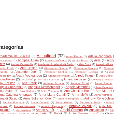
ategorías
Actualidad
(32)
ccademia del Piacere
(3)
Adelio Zagonara
Adam Fischer
(1)
Adolphe Adam
(2)
Aida
(4)
Ainh
ina Aaron
(1)
Adriana Kučerová
(1)
Agnes Baltsa
(1)
teta
(4)
Ainhoa Garmendia
(1)
Akademie für Alte Musik Berlin
(1)
Alan Curtis
(1)
Alastair Milnes
Aldo Bottion
(3)
berto Erede
(1)
Alessandro Granda
(1)
Alessandro Scarlatti
(1)
Alessan
Alexander Joel
(2)
radella
(1)
Alexander Rahbari
(1)
Alexander Scriabin
(1)
Alexan
Alexia Voulgaridou
(2)
Alfredo Kraus
(3)
nogradov
(1)
Alfonso Antoniozzi
(1)
Alice Coote
icia Alonso
(2)
Amandine Beyer
(2)
Alicia Nafé
(1)
Amanda Roocroft
(1)
Ambrogio Maestri
my Freston
(2)
Ana Frank
(3)
Andreas Schager
(1)
Andreas Scholl
(1)
Andrei Serban
ngela Gheorghiu
(3)
Angelika Kirchschlager
(2)
Angelo Mercuriali
(3)
Anita Cerquetti
nita Soldh
(3)
Ann Christine Biel
(4)
Ann Murray
Anja Harteros
(1)
Anke Vondung
(1)
nna Caterina Antonacci
(2)
Anna Maria Canali
(2)
Anna Moffo
(2)
Anna Netrebko
nna di Stasio
(2)
Anne Sofie von Otter
(4)
Anthony Rolfe Johns
Anthony Minghella
(1)
)
Antoine Forquerai
(1)
Anton Dermota
(1)
Anton Webern
(1)
Antonietta Stella
(1)
Anton
Antonio Vivaldi
(9)
ragusa
(1)
Antonio Meneses
(1)
Antonio Pappano
(1)
Aprile Millo
Arnold Östman
(9)
quitania
(3)
Arleen Augér
(2)
Artefactum
(4)
Ara Malikian
(1)
Art
Ballet
(8)
Axabeba
(6)
Ballet Nacional de Cuba
(2)
sile
(1)
Audrey Hepburn
(1)
Bal