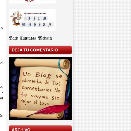
 y
 -
DEJA TU COMENTARIO
ol
o.
 -
et
Do
ARCHIVO