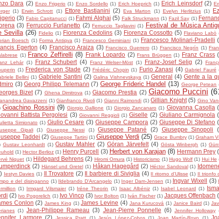
nzo Dara
(2)
Erich Leinsdorf
(2)
Enzo Frigerio
(1)
Enzo Sordello
(1)
Erich Hoeprich
(1)
E
Ettore Bastianini
(2)
Ez
rger
(1)
Erwin Schrott
(1)
Eva Marton
(1)
Evelyn Herlitzius
(1)
igerio
(3)
Fahmi Alqhai
(5)
Fernan
Fabio Capitanucci
(1)
Falk Struckmann
(1)
Fazil Say
(1)
Festival de Música Antig
orena
(3)
Ferruccio Furlanetto
(2)
Ferruccio Tagliavini
(1)
e Sevilla
(26)
Fiorenza Cedolins
(3)
Fiorenza Cossotto
(5)
Fidelio
(1)
Flaviano Labò
Francesco Molinari-Pradelli
orian Boesch
(1)
Forma Antiqva
(1)
Francesco Geminiani
(1)
rancis Egerton
(4)
Francisco Araiza
(3)
Francisco Guerrero
(1)
Francisco Negrín
(1)
Fra
Franco Zeffirelli
(8)
Frank Lopardo
(2)
Franz Crass
labrese
(1)
Frans Brüggen
(1)
Franz Schubert
(4)
Franz-Josef Selig
(2)
anz Lehár
(1)
Franz Welser-Möst
(1)
Franç
Frederica von Stade
(2)
Furio Zanasi
(4)
uperin
(1)
Frédéric Chopin
(1)
Gabriel Fauré
Gabriele Santini
(2)
General
(4)
Gente a la q
briele Bellini
(1)
Galina Vishnevskaya
(1)
George Frideric Handel
(13)
dmiro
(3)
Georg Philipp Telemann
(7)
George Petean
Giacomo Puccini
(6
eorges Bizet
(7)
Giacomo Prestia
(2)
Ghena Dimitrova
(1)
Gillian Knight
(5)
anandrea Gavazzeni
(1)
Gianfranco Rivoli
(1)
Gianni Raimondi
(1)
Gino Vane
Gioachino Rossini
(9)
Giovanna Casolla
)
Giorgio Gallione
(1)
Giorgio Zancanaro
(1)
iovanni Battista Pergolesi
(3)
Giselle
(2)
Giuliano Carmignola
Giovanni Reggioli
(1)
Giulio Cesare
(3)
Giuseppe Campora
(2)
Giuseppe Di Stefano
ulietta Simionato
(1)
Giuseppe Patané
(2)
Giuseppe Sinopoli
useppe Gipali
(1)
Giuseppe Nessi
(1)
Giuseppe Verdi
(25)
iuseppe Taddei
(2)
Giuseppe Tartini
(1)
Grace Bumbry
(1)
Graham V
Gustav Mahler
(2)
Göran Järvefelt
(4)
)
Gustav Leonhardt
(1)
Gösta Winbergh
(1)
Gün
Herbert von Karajan
(8)
Henry Purcell
(3)
Hermann Prey
euhold
(1)
Hector Berlioz
(1)
Hildegard Behrens
(2)
rvé Niquet
(1)
Hiromi Omura
(1)
Historicismo
(1)
Hugo Wolf
(1)
Hui He
umperdinck
(2)
Håkan Hagegård
(2)
Idomen
Hänsel und Gretel
(1)
Héctor Sandoval
(1)
)
Il Trovatore
(2)
Il barbiere di Siviglia
(4)
Iestyn Davies
(1)
Il ritorno d'Ulisse
(1)
Il trionfo 
Ingvar Wixell
(3)
mpo e del disinganno
(1)
Ildebrando D'Arcangelo
(1)
Inger Dam-Jensen
(1)
Isma
rmillion
(1)
Irmgard Vilsmaier
(1)
Iréne Theorin
(1)
Isaac Albéniz
(1)
Isabel Leonard
(1)
rdi
(2)
Ivo Vinco
(3)
Jacques Offenbach
Ivo Pogorelich
(1)
Ivor Bolton
(1)
Iván Fischer
(1)
ames Conlon
(2)
James Levine
(4)
James King
(1)
Jana Kurucová
(1)
Janice Baird
(1)
Jav
Jean-Philippe Rameau
(3)
Jean-Pierre Ponnelle
(6)
rianes
(1)
Jennifer Holloway
ennifer Larmore
(2)
Jo
Jessica Pratt
(1)
Jesús López-Cobos
(1)
Joan Martín-Royo
(1)