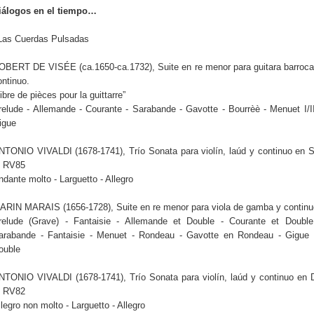
iálogos en el tiempo…
 Las Cuerdas Pulsadas
OBERT DE VISÉE (ca.1650-ca.1732), Suite en re menor para guitara barroca
ontinuo.
ibre de pièces pour la guittarre”
relude - Allemande - Courante - Sarabande - Gavotte - Bourrèè - Menuet I/II
igue
NTONIO VIVALDI (1678-1741), Trío Sonata para violín, laúd y continuo en S
 RV85
ndante molto - Larguetto - Allegro
ARIN MARAIS (1656-1728), Suite en re menor para viola de gamba y continu
relude (Grave) - Fantaisie - Allemande et Double - Courante et Double
arabande - Fantaisie - Menuet - Rondeau - Gavotte en Rondeau - Gigue 
ouble
NTONIO VIVALDI (1678-1741), Trío Sonata para violín, laúd y continuo en 
 RV82
llegro non molto - Larguetto - Allegro