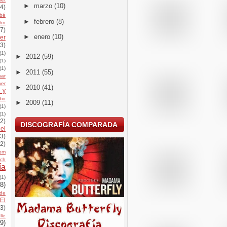
►
marzo
(10)
(4)
bé
►
febrero
(8)
uhn
(7)
►
enero
(10)
er
(3)
(1)
►
2012
(59)
(1)
(1)
►
2011
(55)
har
her
►
2010
(41)
 y
dio
►
2009
(11)
(1)
(1)
(2)
DISCOGRAFÍA COMPARADA
el
(3)
(2)
dem
ich
ía
(1)
(8)
de
El
(3)
le
(9)