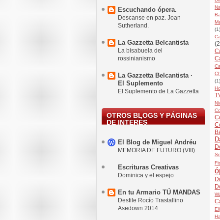
Na
Escuchando ópera.
Ba
Descanse en paz. Joan
Ma
Sutherland.
(1
Ca
La Gazzetta Belcantista
(2
La bisabuela del
Ca
rossinianismo
C
Ca
Ch
La Gazzetta Belcantista ·
(1
El Suplemento
H
El Suplemento de La Gazzetta
T
Ni
Co
OTROS BLOGS Y PÁGINAS
Co
DE INTERÉS
C
B
D
El Blog de Miguel Andréu
D
MEMORIA DE FUTURO (VIII)
Se
Fi
Escrituras Creativas
ó
Dominica y el espejo
D
D
En tu Armario TÚ MANDAS
Wa
Desfile Rocío Trastallino
C
Asedown 2014
El
H