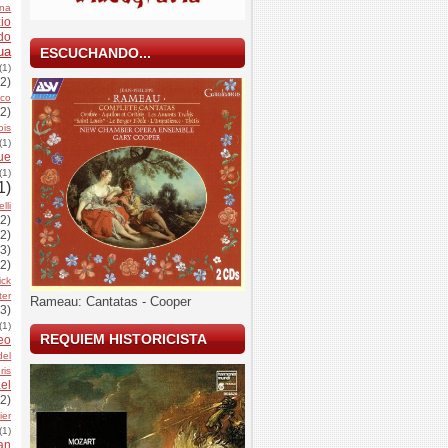
rna
io
do
ua
ESCUCHANDO...
(1)
(2)
nco
(2)
ois
(1)
ue
(1)
1)
lli
(2)
(2)
(3)
(2)
ick
ter
Rameau: Cantatas - Cooper
(3)
(1)
REQUIEM HISTORICISTA
eo
del
Iris
el
(2)
ier
(1)
an