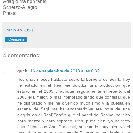
Adagio ma non tanto
Scherzo-Allegro
Presto
Pablo
en
20:21
Compartir
4 comentarios:
gucki
16 de septiembre de 2013 a las 0:32
Hce unos meses hablaste sobre El Barbero de Sevilla.Hoy
he estado en el Real viéndolo.Es una producción que
estuvo en el 2005 y aunque seguramente el reparto del
2005 era mejor, o mas nombrado,tengo que confesar que
he disfrutado y me he divertido muchísimo y la puesta en
escena de Sagi me ha encantado(ya era hora de una
alegría en el Real)Sabéis que el papel de Rosina, se hizo
para mezzo y para soprano lírica, pues bien, yo he visto
esta última con Ana Durlovski, ha estado muy bien y del
resto del reparto me ha gustado Fígaro(Levente Molnar, no