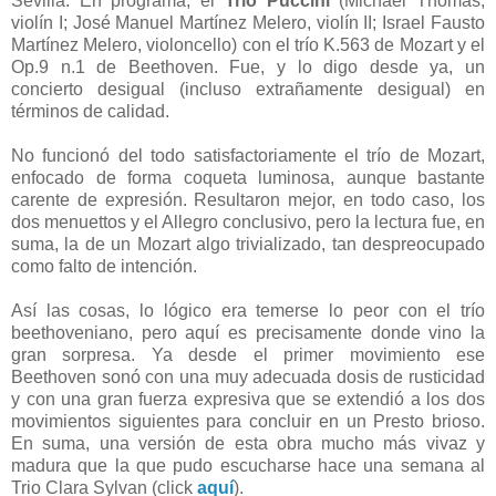
Sevilla. En programa, el
Trío Puccini
(Michael Thomas,
violín I; José Manuel Martínez Melero, violín II; Israel Fausto
Martínez Melero, violoncello) con el trío K.563 de Mozart y el
Op.9 n.1 de Beethoven. Fue, y lo digo desde ya, un
concierto desigual (incluso extrañamente desigual) en
términos de calidad.
No funcionó del todo satisfactoriamente el trío de Mozart,
enfocado de forma coqueta luminosa, aunque bastante
carente de expresión. Resultaron mejor, en todo caso, los
dos menuettos y el Allegro conclusivo, pero la lectura fue, en
suma, la de un Mozart algo trivializado, tan despreocupado
como falto de intención.
Así las cosas, lo lógico era temerse lo peor con el trío
beethoveniano, pero aquí es precisamente donde vino la
gran sorpresa. Ya desde el primer movimiento ese
Beethoven sonó con una muy adecuada dosis de rusticidad
y con una gran fuerza expresiva que se extendió a los dos
movimientos siguientes para concluir en un Presto brioso.
En suma, una versión de esta obra mucho más vivaz y
madura que la que pudo escucharse hace una semana al
Trio Clara Sylvan (click
aquí
).