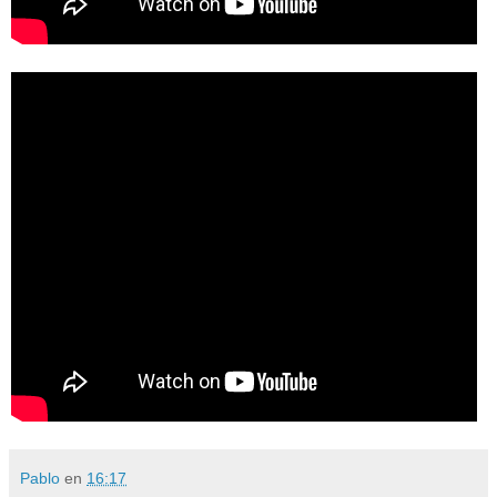
Pablo
en
16:17