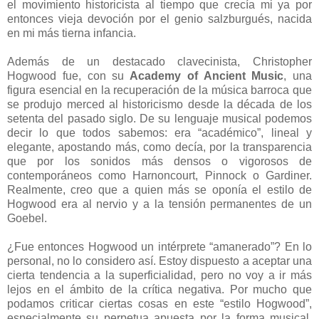
el movimiento historicista al tiempo que crecía mi ya por
entonces vieja devoción por el genio salzburgués, nacida
en mi más tierna infancia.
Además de un destacado clavecinista, Christopher
Hogwood fue, con su
Academy of Ancient Music
, una
figura esencial en la recuperación de la música barroca que
se produjo merced al historicismo desde la década de los
setenta del pasado siglo. De su lenguaje musical podemos
decir lo que todos sabemos: era “académico”, lineal y
elegante, apostando más, como decía, por la transparencia
que por los sonidos más densos o vigorosos de
contemporáneos como Harnoncourt, Pinnock o Gardiner.
Realmente, creo que a quien más se oponía el estilo de
Hogwood era al nervio y a la tensión permanentes de un
Goebel.
¿Fue entonces Hogwood un intérprete “amanerado”? En lo
personal, no lo considero así. Estoy dispuesto a aceptar una
cierta tendencia a la superficialidad, pero no voy a ir más
lejos en el ámbito de la crítica negativa. Por mucho que
podamos criticar ciertas cosas en este “estilo Hogwood”,
especialmente su perpetua apuesta por la forma musical,