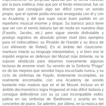
por la pura estética, más que por el fondo emocional, fue un
director que consiguió algo tan difícil como un sonido
propio, que el oyente podía vincular enseguida con él y con
su Academy, y del que supo sacar buen partido en un
repertorio musical enorme y dispar. Su barroco poco tiene
que ver con el nervio italiano tan de moda en nuestros días
(Fasolis, Jacobs, etc.) pero sigue siendo disfrutable y
produjo registros de absoluto primer nivel (dos ejemplos
para mí indiscutibles: su
Rinaldo
de Handel y su disco de
Les éléments
de Rebel). En el ámbito del clasicismo
mantuvo intacto su lenguaje interpretativo, y si bien eso le
impidió erigirse en defensor del Mozart más doliente, no le
supuso obstáculo para dejarnos nuevamente algunas
lecturas de enorme nivel. Su versión de la Sinfonía “Praga”
es de las mejores que servidor haya escuchado nunca, y su
ciclo de sinfonías de Haydn, tristemente incompleto, es
realmente encomiable, con una Academy de sonido
bastante más maduro que en el de Mozart. Incluso en el
ámbito decimonónico logra Hogwood el más difícil todavía y
consigue defenderse con su ya casi incompatible estilo:
patina en las sinfonías de Beethoven y acierta en los
conciertos de piano. Se adentró, por último, en la música del