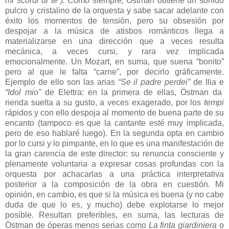
mi scordi di te”).
Como siempre, Östman obtiene un sonido
pulcro y cristalino de la orquesta y sabe sacar adelante con
éxito los momentos de tensión, pero su obsesión por
despojar a la música de atisbos románticos llega a
materializarse en una dirección que a veces resulta
mecánica, a veces cursi, y rara vez implicada
emocionalmente. Un Mozart, en suma, que suena “bonito”
pero al que le falta “carne”, por decirlo gráficamente.
Ejemplo de ello son las arias
“Se il padre perdei”
de Ilia e
“Idol mio”
de Elettra: en la primera de ellas, Östman da
rienda suelta a su gusto, a veces exagerado, por los
tempi
rápidos y con ello despoja al momento de buena parte de su
encanto (tampoco es que la cantante esté muy implicada,
pero de eso hablaré luego). En la segunda opta en cambio
por lo cursi y lo pimpante, en lo que es una manifestación de
la gran carencia de este director: su renuncia consciente y
plenamente voluntaria a expresar cosas profundas con la
orquesta por achacarlas a una práctica interpretativa
posterior a la composición de la obra en cuestión. Mi
opinión, en cambio, es que si la música es buena (y no cabe
duda de que lo es, y mucho) debe explotarse lo mejor
posible. Resultan preferibles, en suma, las lecturas de
Östman de óperas menos serias como
La finta giardiniera
o