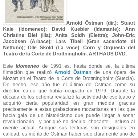
Arnold Östman (dir.); Stuart
Kale (Idomeneo); David Kuebler (Idamante); Ann
Christine Biel (Ilia); Anita Soldh (Elettra); John-Eric
Jacobsen (Arbace); Lars Tibell (Gran sacerdote di
Nettuno); Olle Sköld (La voce). Coro y Orquesta del
Teatro de la Corte de Drottningholm. ARTHAUS DVD.
Este
Idomeneo
de 1991 es, hasta donde sé, la última
filmación que realizó
Arnold Östman
de una ópera de
Mozart en el Teatro de la Corte de Drottningholm (Suecia).
De hecho, ese año fue el último de Östman como su
director, cargo que había ocupado en 1979. Durante la
década de los ochenta revitalizó la actividad de ese teatro y
adquirió cierta popularidad en gran medida gracias
precisamente a estas grabaciones mozartianas en las que
hacía gala de un historicismo que puede llegar a sonar
revolucionario –y por qué no decirlo, chocante– incluso al
oyente actual. Aunque sus lecturas son desiguales en
calidad, es mérito de Östman haber sido claramente uno de