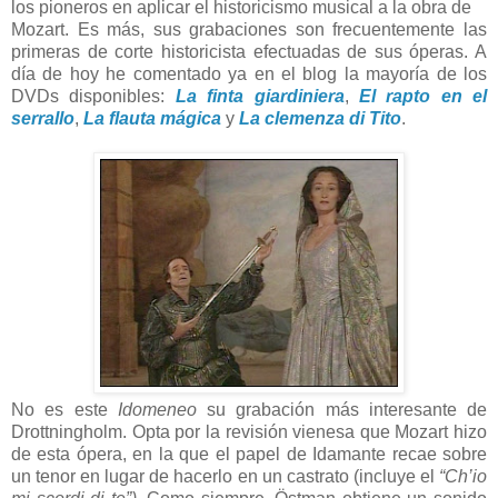
los pioneros en aplicar el historicismo musical a la obra de
Mozart. Es más, sus grabaciones son frecuentemente las
primeras de corte historicista efectuadas de sus óperas. A
día de hoy he comentado ya en el blog la mayoría de los
DVDs disponibles:
La finta giardiniera
,
El rapto en el
serrallo
,
La flauta mágica
y
La clemenza di Tito
.
No es este
Idomeneo
su grabación más interesante de
Drottningholm. Opta por la revisión vienesa que Mozart hizo
de esta ópera, en la que el papel de Idamante recae sobre
un tenor en lugar de hacerlo en un castrato (incluye el
“Ch’io