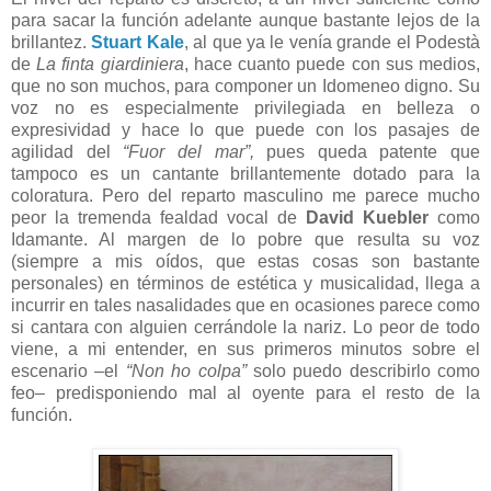
para sacar la función adelante aunque bastante lejos de la
brillantez.
Stuart Kale
, al que ya le venía grande el Podestà
de
La finta giardiniera
, hace cuanto puede con sus medios,
que no son muchos, para componer un Idomeneo digno. Su
voz no es especialmente privilegiada en belleza o
expresividad y hace lo que puede con los pasajes de
agilidad del
“Fuor del mar”,
pues queda patente que
tampoco es un cantante brillantemente dotado para la
coloratura. Pero del reparto masculino me parece mucho
peor la tremenda fealdad vocal de
David Kuebler
como
Idamante. Al margen de lo pobre que resulta su voz
(siempre a mis oídos, que estas cosas son bastante
personales) en términos de estética y musicalidad, llega a
incurrir en tales nasalidades que en ocasiones parece como
si cantara con alguien cerrándole la nariz. Lo peor de todo
viene, a mi entender, en sus primeros minutos sobre el
escenario –el
“Non ho colpa”
solo puedo describirlo como
feo– predisponiendo mal al oyente para el resto de la
función.