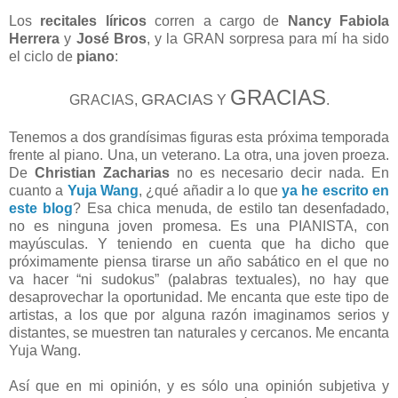
Los
recitales líricos
corren a cargo de
Nancy Fabiola
Herrera
y
José Bros
, y la GRAN sorpresa para mí ha sido
el ciclo de
piano
:
GRACIAS
GRACIAS
GRACIAS,
Y
.
Tenemos a dos grandísimas figuras esta próxima temporada
frente al piano. Una, un veterano. La otra, una joven proeza.
De
Christian Zacharias
no es necesario decir nada. En
cuanto a
Yuja Wang
, ¿qué añadir a lo que
ya he escrito en
este blog
? Esa chica menuda, de estilo tan desenfadado,
no es ninguna joven promesa. Es una PIANISTA, con
mayúsculas. Y teniendo en cuenta que ha dicho que
próximamente piensa tirarse un año sabático en el que no
va hacer “ni sudokus” (palabras textuales), no hay que
desaprovechar la oportunidad. Me encanta que este tipo de
artistas, a los que por alguna razón imaginamos serios y
distantes, se muestren tan naturales y cercanos. Me encanta
Yuja Wang.
Así que en mi opinión, y es sólo una opinión subjetiva y