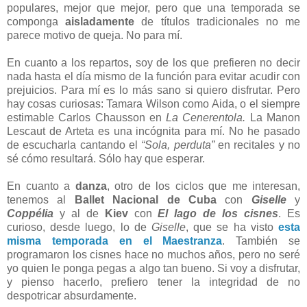
populares, mejor que mejor, pero que una temporada se
componga
aisladamente
de títulos tradicionales no me
parece motivo de queja. No para mí.
En cuanto a los repartos, soy de los que prefieren no decir
nada hasta el día mismo de la función para evitar acudir con
prejuicios. Para mí es lo más sano si quiero disfrutar. Pero
hay cosas curiosas: Tamara Wilson como Aida, o el siempre
estimable Carlos Chausson en
La Cenerentola.
La Manon
Lescaut de Arteta es una incógnita para mí. No he pasado
de escucharla cantando el
“Sola, perduta”
en recitales y no
sé cómo resultará. Sólo hay que esperar.
En cuanto a
danza
, otro de los ciclos que me interesan,
tenemos al
Ballet Nacional de Cuba
con
Giselle
y
Coppélia
y al de
Kiev
con
El lago de los cisnes
. Es
curioso, desde luego, lo de
Giselle
, que se ha visto
esta
misma temporada en el Maestranza
. También se
programaron los cisnes hace no muchos años, pero no seré
yo quien le ponga pegas a algo tan bueno. Si voy a disfrutar,
y pienso hacerlo, prefiero tener la integridad de no
despotricar absurdamente.