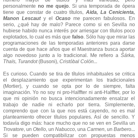
personalmente
no me quejo
. Si una temporada de ópera
tiene que constar de cuatro títulos,
Aida, La Cenicienta,
Manon Lescaut
y el
Ocaso
me parecen fabulosos. En
serio, ¿qué hay de malo? Parece como si en Sevilla no
hubiese habido nunca interés por arriesgar con títulos poco
explotados, lo cual es más que
falso
. Sólo hay que mirar las
programaciones de las temporadas anteriores para darse
cuenta de que hace años que el Maestranza busca aportar
algo novedoso junto a lo tradicional. Me refiero a
Šárka,
Thaïs, Turandot
(Busoni),
Cristóbal Colón...
Es curioso. Cuando se tira de títulos inhabituales se critica
el desplazamiento que experimentan los tradicionales
(Mortier), y cuando se opta por lo de siempre, falta
imaginación. Yo no soy ni pro-Halffter ni anti-Halffter, por lo
que mi opinión no busca intencionadamente ensalzar el
trabajo de nadie ni echarlo por tierra. Simplemente,
comprendo que con la que nos está cayendo, no es mal
planteamiento ofrecer títulos populares. Así de sencillo. Y
todavía digo más: hace mucho que no se ven en Sevilla un
Trovatore
, un
Otello
, un
Nabucco
, una
Carmen
, un
Barbero
...
Si se pueden compatibilizar con propuestas menos