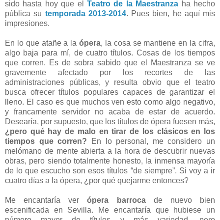
sido hasta hoy que el
Teatro de la Maestranza
ha hecho
pública su
temporada 2013-2014
. Pues bien, he aquí mis
impresiones.
En lo que atañe a la
ópera
, la cosa se mantiene en la cifra,
algo baja para mí, de cuatro títulos. Cosas de los tiempos
que corren. Es de sobra sabido que el Maestranza se ve
gravemente afectado por los recortes de las
administraciones públicas, y resulta obvio que el teatro
busca ofrecer títulos populares capaces de garantizar el
lleno. El caso es que muchos ven esto como algo negativo,
y francamente servidor no acaba de estar de acuerdo.
Desearía, por supuesto, que los títulos de ópera fuesen más,
¿pero qué hay de malo en tirar de los clásicos en los
tiempos que corren?
En lo personal, me considero un
melómano de mente abierta a la hora de descubrir nuevas
obras, pero siendo totalmente honesto, la inmensa mayoría
de lo que escucho son esos títulos “de siempre”. Si voy a ir
cuatro días a la ópera, ¿por qué quejarme entonces?
Me encantaría ver
ópera barroca
de nuevo bien
escenificada en Sevilla. Me encantaría que hubiese un
número mayor de títulos y más variedad, pero