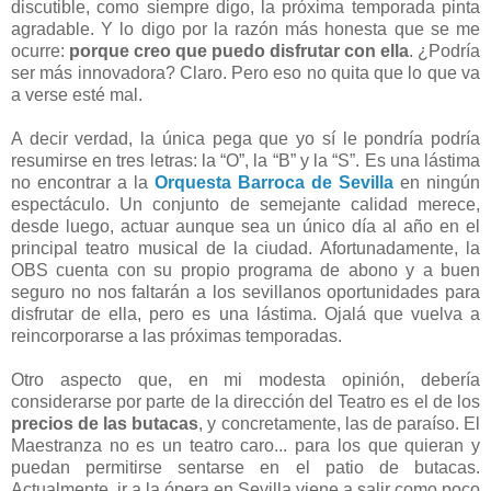
discutible, como siempre digo, la próxima temporada pinta
agradable. Y lo digo por la razón más honesta que se me
ocurre:
porque creo que puedo disfrutar con ella
. ¿Podría
ser más innovadora? Claro. Pero eso no quita que lo que va
a verse esté mal.
A decir verdad, la única pega que yo sí le pondría podría
resumirse en tres letras: la “O”, la “B” y la “S”. Es una lástima
no encontrar a la
Orquesta Barroca de Sevilla
en ningún
espectáculo. Un conjunto de semejante calidad merece,
desde luego, actuar aunque sea un único día al año en el
principal teatro musical de la ciudad. Afortunadamente, la
OBS cuenta con su propio programa de abono y a buen
seguro no nos faltarán a los sevillanos oportunidades para
disfrutar de ella, pero es una lástima. Ojalá que vuelva a
reincorporarse a las próximas temporadas.
Otro aspecto que, en mi modesta opinión, debería
considerarse por parte de la dirección del Teatro es el de los
precios de las butacas
, y concretamente, las de paraíso. El
Maestranza no es un teatro caro... para los que quieran y
puedan permitirse sentarse en el patio de butacas.
Actualmente, ir a la ópera en Sevilla viene a salir como poco