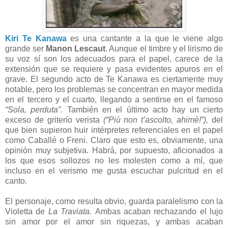
Kiri Te Kanawa
es una cantante a la que le viene algo
grande ser
Manon Lescaut
. Aunque el timbre y el lirismo de
su voz sí son los adecuados para el papel, carece de la
extensión que se requiere y pasa evidentes apuros en el
grave. El segundo acto de Te Kanawa es ciertamente muy
notable, pero los problemas se concentran en mayor medida
en el tercero y el cuarto, llegando a sentirse en el famoso
“Sola, perduta”.
También en el último acto hay un cierto
exceso de griterío verista
(“Più non t’ascolto, ahimè!”),
del
que bien supieron huir intérpretes referenciales en el papel
como Caballé o Freni. Claro que esto es, obviamente, una
opinión muy subjetiva. Habrá, por supuesto, aficionados a
los que esos sollozos no les molesten como a mí, que
incluso en el verismo me gusta escuchar pulcritud en el
canto.
El personaje, como resulta obvio, guarda paralelismo con la
Violetta de
La Traviata.
Ambas acaban rechazando el lujo
sin amor por el amor sin riquezas, y ambas acaban