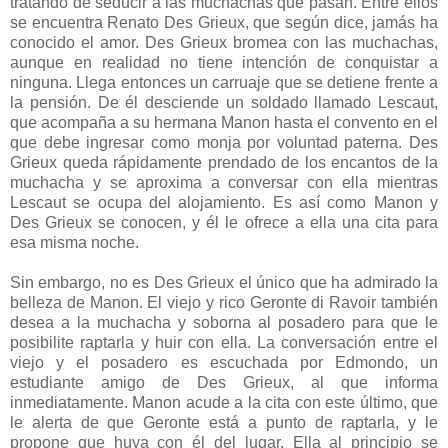
tratando de seducir a las muchachas que pasan. Entre ellos
se encuentra Renato Des Grieux, que según dice, jamás ha
conocido el amor. Des Grieux bromea con las muchachas,
aunque en realidad no tiene intención de conquistar a
ninguna. Llega entonces un carruaje que se detiene frente a
la pensión. De él desciende un soldado llamado Lescaut,
que acompaña a su hermana Manon hasta el convento en el
que debe ingresar como monja por voluntad paterna. Des
Grieux queda rápidamente prendado de los encantos de la
muchacha y se aproxima a conversar con ella mientras
Lescaut se ocupa del alojamiento. Es así como Manon y
Des Grieux se conocen, y él le ofrece a ella una cita para
esa misma noche.
Sin embargo, no es Des Grieux el único que ha admirado la
belleza de Manon. El viejo y rico Geronte di Ravoir también
desea a la muchacha y soborna al posadero para que le
posibilite raptarla y huir con ella. La conversación entre el
viejo y el posadero es escuchada por Edmondo, un
estudiante amigo de Des Grieux, al que informa
inmediatamente. Manon acude a la cita con este último, que
le alerta de que Geronte está a punto de raptarla, y le
propone que huya con él del lugar. Ella al principio se