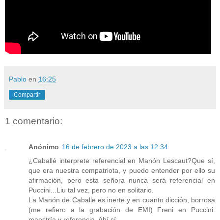
Pablo
en
16:25
Compartir
1 comentario:
Anónimo
16 de febrero de 2023 a las 12:34
¿Caballé interprete referencial en Manón Lescaut?Que sí,
que era nuestra compatriota, y puedo entender por ello su
afirmación, pero esta señora nunca será referencial en
Puccini...Liu tal vez, pero no en solitario.
La Manón de Caballe es inerte y en cuanto dicción, borrosa
(me refiero a la grabación de EMI) Freni en Puccini:
maestría y referencia. Ahí sí.