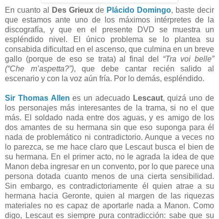
En cuanto al
Des Grieux
de
Plácido Domingo
, baste decir
que estamos ante uno de los máximos intérpretes de la
discografía, y que en el presente DVD se muestra un
espléndido nivel. El único problema se lo plantea su
consabida dificultad en el ascenso, que culmina en un breve
gallo (porque de eso se trata) al final del
“Tra voi belle”
(“Che m’aspetta?”)
, que debe cantar recién salido al
escenario y con la voz aún fría. Por lo demás, espléndido.
Sir Thomas Allen
es un adecuado
Lescaut
, quizá uno de
los personajes más interesantes de la trama, si no el que
más. El soldado nada entre dos aguas, y es amigo de los
dos amantes de su hermana sin que eso suponga para él
nada de problemático ni contradictorio. Aunque a veces no
lo parezca, se me hace claro que Lescaut busca el bien de
su hermana. En el primer acto, no le agrada la idea de que
Manon deba ingresar en un convento, por lo que parece una
persona dotada cuanto menos de una cierta sensibilidad.
Sin embargo, es contradictoriamente él quien atrae a su
hermana hacia Geronte, quien al margen de las riquezas
materiales no es capaz de aportarle nada a Manon. Como
digo, Lescaut es siempre pura contradicción: sabe que su