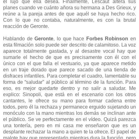
el lujo que ella desea. Finalmente, Lescaut altera sus
planes cuando ve cuánto añora su hermana a Des Grieux, y
reúne a la pareja antes de que aquél se haya hecho rico.
Con lo que no contaba, naturalmente, es con la brutal
reacción de Geronte.
Hablando de
Geronte
, lo que hace
Forbes Robinson
en
esta filmación solo puede ser descrito de calamitoso. La voz
aparece totalmente gastada, y al desastre vocal hay que
sumarle el hecho de que es precisamente con él con el
único con el que falla el vestuario, ya que aparece metido
en un traje dorado que parece sacado de una tienda de
disfraces infantiles. Para completar el cuadro, lamentable su
forma de “saludar” al público al término de la función. Para
eso, es mejor quedarte dentro y no salir a saludar. Me
explico: Sinopoli, que está en el escenario con los otros
cantantes, le ofrece su mano para formar cadena entre
todos, pero él la rechaza y permanece erguido sujetando un
monóculo con la mano mientras los demás se inclinan ante
el público. Se ve perfectamente en el vídeo. Quizá parezca
una tontería, pero en mi casa me enseñaron que es un
desplante rechazar la mano a quien te la ofrece. El papel de
malote hay que representarlo mientras dura la función, pero