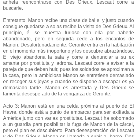
anhela reencontrarse con Des Grieux, Lescaut corre a
buscarle.
Entretanto, Manon recibe una clase de baile, y justo cuando
consigue quedarse a solas recibe la visita de Des Grieux. Al
principio, él se muestra furioso con ella por haberle
abandonado, pero en seguida cede a los encantos de
Manon. Desafortunadamente, Geronte entra en la habitación
en el momento más inoportuno y los descubre abrazándose.
El viejo abandona la sala y corre a denunciar a su ex
amante por prostituta y ladrona. Lescaut corre a avisar a la
pareja de que deben huir, pues los soldados se aproximan a
la casa, pero la ambiciosa Manon se entretiene demasiado
en recoger sus joyas y cuando se dispone a escapar es ya
demasiado tarde. Manon es arrestada y Des Grieux se
lamenta desesperado de la venganza de Geronte.
Acto 3: Manon está en una celda próxima al puerto de El
Havre, donde está a punto de embarcar para ser exiliada a
América junto con varias prostitutas. Lescaut ha sobornado
a un guardia para posibilitar la fuga de Manon de la cárcel,
pero el plan es descubierto. Para desesperación de Lescaut
y de Des Grieux, Manon es llamada a subir al barco. Des