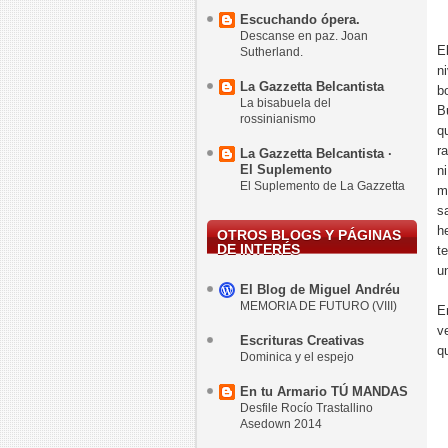
Escuchando ópera.
Descanse en paz. Joan
E
Sutherland.
n
La Gazzetta Belcantista
b
La bisabuela del
B
rossinianismo
q
r
La Gazzetta Belcantista ·
El Suplemento
n
El Suplemento de La Gazzetta
m
s
h
OTROS BLOGS Y PÁGINAS
DE INTERÉS
t
u
El Blog de Miguel Andréu
MEMORIA DE FUTURO (VIII)
E
v
Escrituras Creativas
q
Dominica y el espejo
En tu Armario TÚ MANDAS
Desfile Rocío Trastallino
Asedown 2014