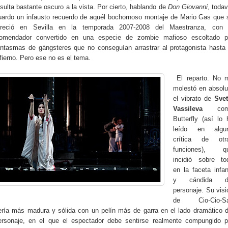
esulta bastante oscuro a la vista. Por cierto, hablando de
Don Giovanni
, todav
uardo un infausto recuerdo de aquél bochornoso montaje de Mario Gas que 
freció en Sevilla en la temporada 2007-2008 del Maestranza, con 
omendador convertido en una especie de zombie mafioso escoltado p
antasmas de gángsteres que no conseguían arrastrar al protagonista hasta 
nfierno. Pero ese no es el tema.
El reparto. No 
molestó en absolu
el vibrato de
Svet
Vassileva
com
Butterfly (así lo 
leído en algu
crítica de otr
funciones), q
incidió sobre to
en la faceta infant
y cándida d
personaje. Su visi
de Cio-Cio-S
ería más madura y sólida con un pelín más de garra en el lado dramático d
ersonaje, en el que el espectador debe sentirse realmente compungido p