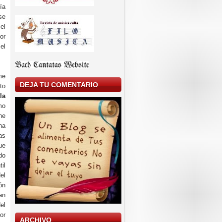
ía
se
el
or
el
me
DEJA TU COMENTARIO
to
la
o
he
na
as
ue
do
il
el
ón
an
el
or
ARCHIVO