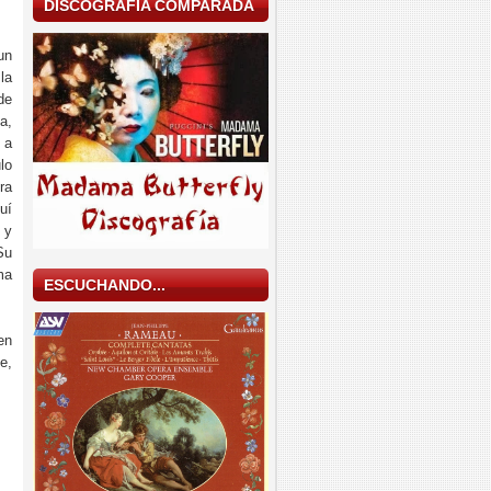
DISCOGRAFÍA COMPARADA
un
la
de
a,
 a
lo
ra
uí
 y
Su
ma
ESCUCHANDO...
en
e,