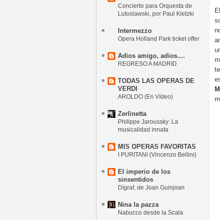
Concierto para Orquesta de
E
Lutoslawski, por Paul Kletzki
s
n
Intermezzo
Opera Holland Park ticket offer
a
u
Adios amigo, adios....
m
REGRESO A MADRID
t
e
TODAS LAS OPERAS DE
VERDI
M
AROLDO (En Vídeo)
m
Zerlinetta
Philippe Jaroussky: La
musicalidad innata
MIS OPERAS FAVORITAS
I PURITANI (Vincenzo Bellini)
El imperio de los
sinsentidos
Dígraf, de Joan Guinjoan
Nina la pazza
Nabucco desde la Scala