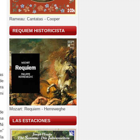
Rameau: Cantatas - Cooper
REQUIEM HISTORICISTA
as
de
ra
mi
Mozart: Requiem - Herreweghe
de
ma
LAS ESTACIONES
Ni
n”
la