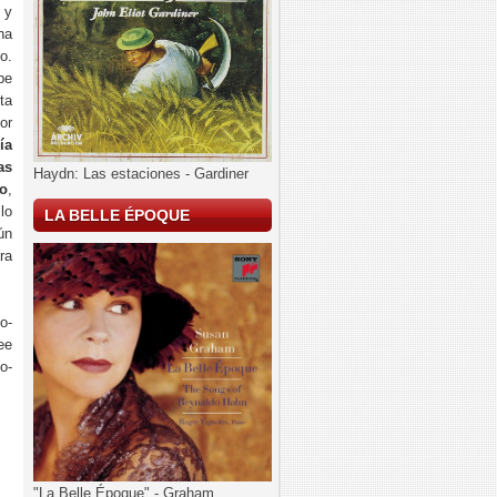
 y
na
o.
be
ta
or
ía
as
Haydn: Las estaciones - Gardiner
o
,
lo
LA BELLE ÉPOQUE
ún
ra
o-
ee
o-
"La Belle Époque" - Graham