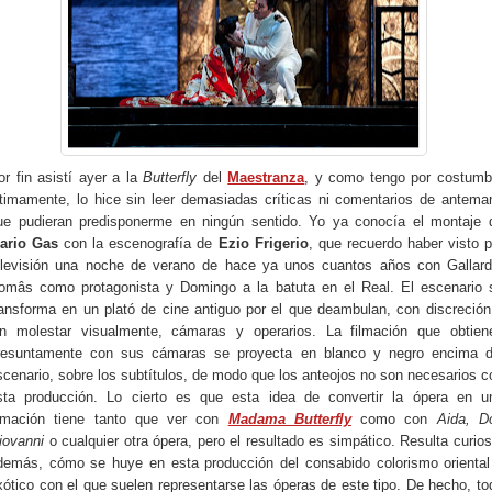
or fin asistí ayer a la
Butterfly
del
Maestranza
, y como tengo por costumb
ltimamente, lo hice sin leer demasiadas críticas ni comentarios de antema
ue pudieran predisponerme en ningún sentido. Yo ya conocía el montaje 
ario Gas
con la escenografía de
Ezio Frigerio
, que recuerdo haber visto p
elevisión una noche de verano de hace ya unos cuantos años con Gallard
omâs como protagonista y Domingo a la batuta en el Real. El escenario 
ransforma en un plató de cine antiguo por el que deambulan, con discreción
in molestar visualmente, cámaras y operarios. La filmación que obtien
resuntamente con sus cámaras se proyecta en blanco y negro encima d
scenario, sobre los subtítulos, de modo que los anteojos no son necesarios c
sta producción. Lo cierto es que esta idea de convertir la ópera en u
ilmación tiene tanto que ver con
Madama Butterfly
como con
Aida, D
iovanni
o cualquier otra ópera, pero el resultado es simpático. Resulta curios
demás, cómo se huye en esta producción del consabido colorismo oriental
xótico con el que suelen representarse las óperas de este tipo. De hecho, to