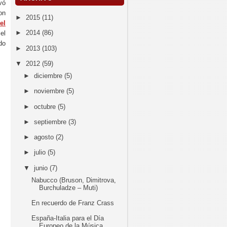
vó
on
►
2015
(11)
el
►
2014
(86)
el
do
►
2013
(103)
▼
2012
(59)
►
diciembre
(5)
►
noviembre
(5)
►
octubre
(5)
►
septiembre
(3)
►
agosto
(2)
►
julio
(5)
▼
junio
(7)
Nabucco (Bruson, Dimitrova,
Burchuladze – Muti)
En recuerdo de Franz Crass
España-Italia para el Día
Europeo de la Música