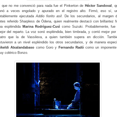
l que no me convenció para nada fue el Pinkerton de
Héctor Sandoval
, q
onó a veces engolado y apurado en el registro alto. Firmó, eso sí, u
otablemente ejecutada
Addio fiorito asil
. De los secundarios, al margen d
ntes referido Sharpless de Ódena, quien realmente destacó con brillantez f
na espléndida
Marina Rodríguez-Cusì
como Suzuki. Probablemente, fue 
ejor del reparto. La voz sonó espléndida, bien timbrada, y corrió mejor por 
eatro que la de Vassileva, a quien también supera en dicción. Tambi
stuvieron a un nivel espléndido los otros secundarios, y de manera especi
ikeldi Atxalandabaso
como Goro y
Fernando Radó
como un imponente
uy colérico Bonzo.