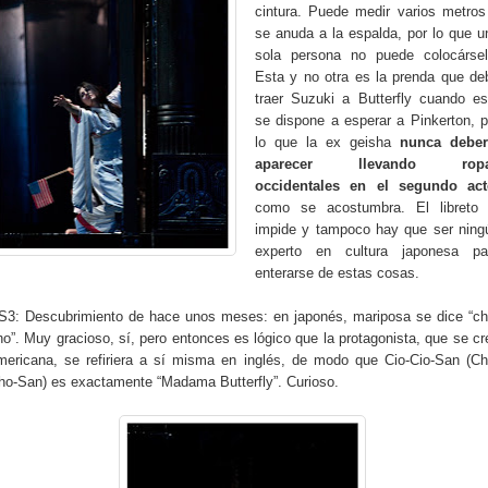
cintura. Puede medir varios metros
se anuda a la espalda, por lo que u
sola persona no puede colocársel
Esta y no otra es la prenda que de
traer Suzuki a Butterfly cuando es
se dispone a esperar a Pinkerton, p
lo que la ex geisha
nunca deber
aparecer llevando rop
occidentales en el segundo act
como se acostumbra. El libreto 
impide y tampoco hay que ser ning
experto en cultura japonesa pa
enterarse de estas cosas.
S3: Descubrimiento de hace unos meses: en japonés, mariposa se dice “ch
ho”. Muy gracioso, sí, pero entonces es lógico que la protagonista, que se cr
mericana, se refiriera a sí misma en inglés, de modo que Cio-Cio-San (Ch
ho-San) es exactamente “Madama Butterfly”. Curioso.