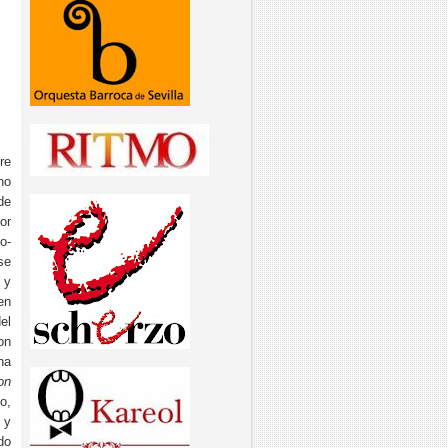
re
no
de
or
o-
se
 y
en
el
on
na
on
o,
 y
do