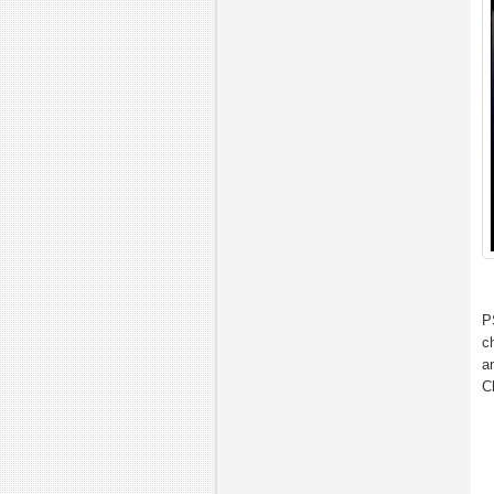
P
c
a
C