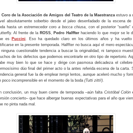
l
Coro de la Asociación de Amigos del Teatro de la Maestranza
estuvo a 
ivel absolutamente soberbio desde el jaleo desenfadado de la escena de 
oda hasta un estremecedor coro
a bocca chiusa
, con el posterior “sueño” 
utterfly. Al frente de la
ROSS
,
Pedro Halffter
haciendo lo que mejor se le d
ue es
Puccini
. Eso ha quedado claro en los últimos años y ha vuelto
atificarse en la presente temporada. Halffter no busca aquí el mero espectácu
i ninguna cuestionable tendencia a buscar la originalidad, ni tampoco muest
uchos de los defectos que podemos encontrarle en otro tipo de repertorio. Aq
abe muy bien lo que se hace y dirige con pasmosa delicadeza el célebre
ermosísimo dúo final del primer acto o la antes referida escena de la carta. 
endencia general fue la de emplear
tempi
lentos, aunque aceleró mucho y for
n poco incomprensible en el momento de la boda
(Tutti zitti!)
.
n conclusión, un muy buen cierre de temporada –aún falta
Cristóbal Colón
ersión concierto– que hace albergar buenas expectativas para el año que vien
ue no pinta nada mal.