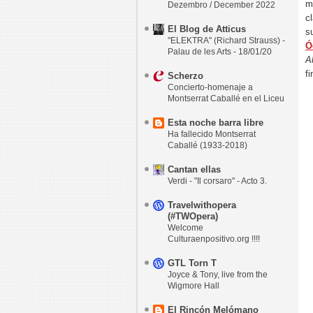
m
Dezembro / December 2022
c
El Blog de Atticus
s
"ELEKTRA" (Richard Strauss) -
Ó
Palau de les Arts - 18/01/20
A
fi
Scherzo
Concierto-homenaje a
Montserrat Caballé en el Liceu
Esta noche barra libre
Ha fallecido Montserrat
Caballé (1933-2018)
Cantan ellas
Verdi - "Il corsaro" - Acto 3.
Travelwithopera
(#TWOpera)
Welcome
Culturaenpositivo.org !!!!
GTL Torn T
Joyce & Tony, live from the
Wigmore Hall
El Rincón Melómano