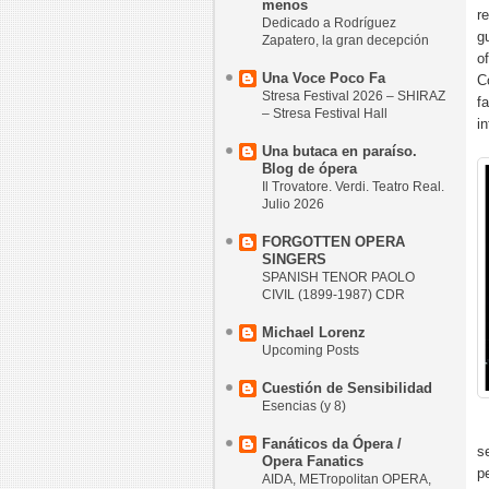
menos
r
Dedicado a Rodríguez
g
Zapatero, la gran decepción
o
Una Voce Poco Fa
C
Stresa Festival 2026 – SHIRAZ
f
– Stresa Festival Hall
i
Una butaca en paraíso.
Blog de ópera
Il Trovatore. Verdi. Teatro Real.
Julio 2026
FORGOTTEN OPERA
SINGERS
SPANISH TENOR PAOLO
CIVIL (1899-1987) CDR
Michael Lorenz
Upcoming Posts
Cuestión de Sensibilidad
Esencias (y 8)
Fanáticos da Ópera /
s
Opera Fanatics
p
AIDA, METropolitan OPERA,