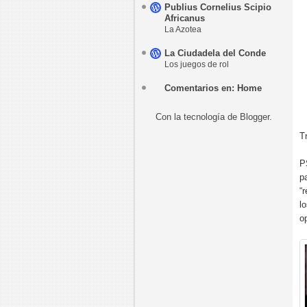
Publius Cornelius Scipio
Africanus
La Azotea
La Ciudadela del Conde
Los juegos de rol
Comentarios en: Home
Con la tecnología de
Blogger
.
T
P
p
“
l
o