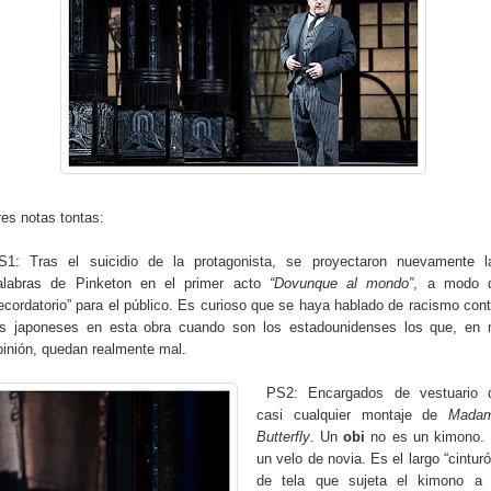
res notas tontas:
S1: Tras el suicidio de la protagonista, se proyectaron nuevamente l
alabras de Pinketon en el primer acto
“Dovunque al mondo”
, a modo 
recordatorio” para el público. Es curioso que se haya hablado de racismo cont
os japoneses en esta obra cuando son los estadounidenses los que, en 
pinión, quedan realmente mal.
PS2: Encargados de vestuario 
casi cualquier montaje de
Mada
Butterfly
. Un
obi
no es un kimono. 
un velo de novia. Es el largo “cinturó
de tela que sujeta el kimono a 