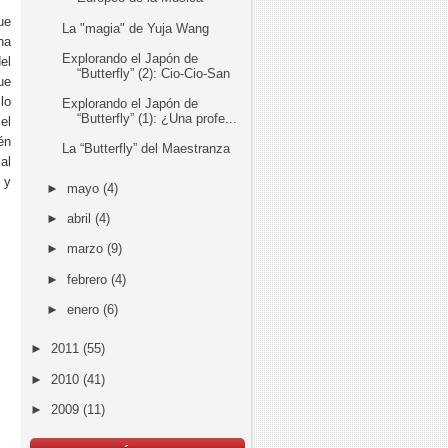
ue
La "magia" de Yuja Wang
na
Explorando el Japón de
el
“Butterfly” (2): Cio-Cio-San
ue
lo
Explorando el Japón de
“Butterfly” (1): ¿Una profe...
el
én
La “Butterfly” del Maestranza
al
 y
►
mayo
(4)
►
abril
(4)
►
marzo
(9)
►
febrero
(4)
►
enero
(6)
►
2011
(55)
►
2010
(41)
►
2009
(11)