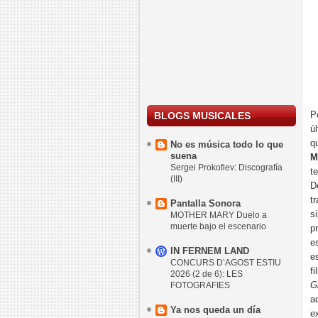
P
BLOGS MUSICALES
ú
q
No es música todo lo que
suena
M
Sergei Prokofiev: Discografía
t
(III)
D
t
Pantalla Sonora
s
MOTHER MARY Duelo a
muerte bajo el escenario
p
e
IN FERNEM LAND
e
CONCURS D’AGOST ESTIU
f
2026 (2 de 6): LES
G
FOTOGRAFIES
a
Ya nos queda un día
e