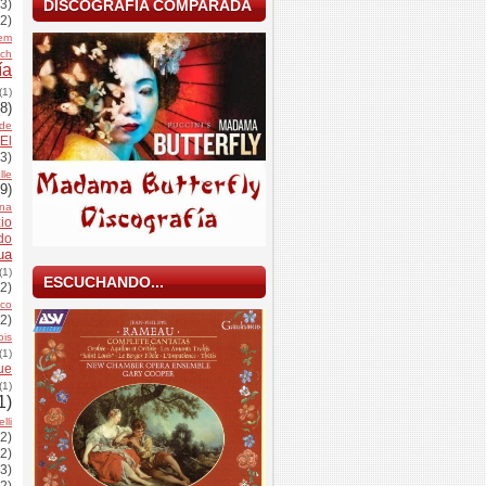
DISCOGRAFÍA COMPARADA
(3)
(2)
dem
ich
ía
(1)
(8)
de
El
(3)
le
(9)
rna
io
do
ua
(1)
ESCUCHANDO...
(2)
nco
(2)
ois
(1)
ue
(1)
1)
lli
(2)
(2)
(3)
(2)