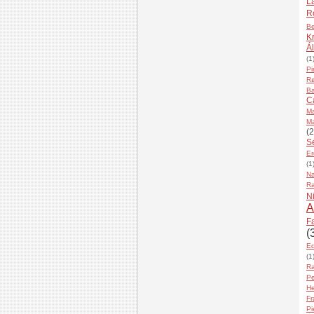
L
R
B
K
Á
(1
Pi
Rø
Ba
C
Ma
Ma
(2
S
E
(1
Na
R
N
A
Fa
(
E
(1
Ra
P
H
Fr
Pi