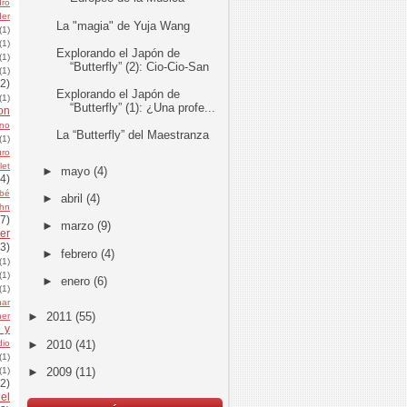
dro
der
La "magia" de Yuja Wang
(1)
(1)
Explorando el Japón de
(1)
“Butterfly” (2): Cio-Cio-San
(1)
(2)
Explorando el Japón de
(1)
“Butterfly” (1): ¿Una profe...
on
ino
La “Butterfly” del Maestranza
(1)
uro
let
►
mayo
(4)
(4)
bé
►
abril
(4)
uhn
(7)
►
marzo
(9)
er
(3)
►
febrero
(4)
(1)
(1)
►
enero
(6)
(1)
har
►
2011
(55)
her
 y
►
2010
(41)
dio
(1)
►
2009
(11)
(1)
(2)
el