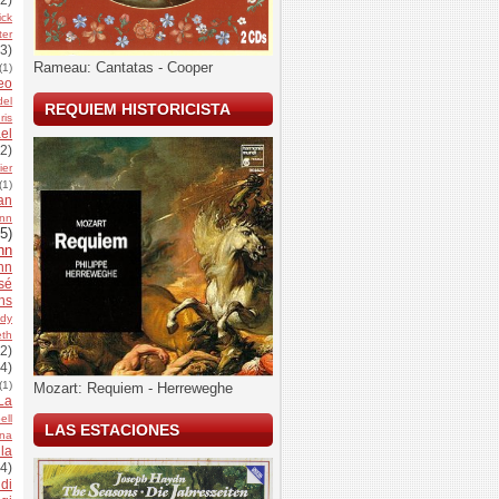
ick
ter
(3)
Rameau: Cantatas - Cooper
(1)
eo
del
REQUIEM HISTORICISTA
Iris
el
(2)
ier
(1)
an
nn
5)
hn
nn
sé
ns
ady
th
(2)
(4)
(1)
Mozart: Requiem - Herreweghe
La
ell
LAS ESTACIONES
na
la
(4)
di