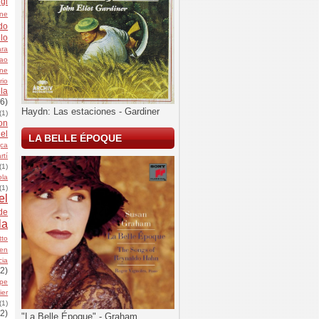
igi
ine
do
lo
ara
oao
nne
rio
la
(6)
Haydn: Las estaciones - Gardiner
(1)
on
el
LA BELLE ÉPOQUE
jca
rtí
(1)
ola
(1)
el
de
la
tto
hen
cia
(2)
ppe
ier
(1)
(2)
"La Belle Époque" - Graham