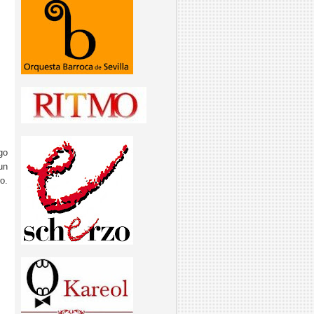
go
un
o.