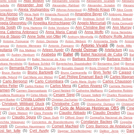
Aldo Bottion
(3)
berto Erede
(1)
Alessandro Granda
(1)
Alessandro Scarlatti
(1)
Alessan
Alexander Joel
(2)
radella
(1)
Alexander Rahbari
(1)
Alexander Scriabin
(1)
Alexan
Alexia Voulgaridou
(2)
Alfredo Kraus
(3)
nogradov
(1)
Alfonso Antoniozzi
(1)
Alice Coote
icia Alonso
(2)
Amandine Beyer
(2)
Alicia Nafé
(1)
Amanda Roocroft
(1)
Ambrogio Maestri
my Freston
(2)
Ana Frank
(3)
Andreas Schager
(1)
Andreas Scholl
(1)
Andrei Serban
ngela Gheorghiu
(3)
Angelika Kirchschlager
(2)
Angelo Mercuriali
(3)
Anita Cerquetti
nita Soldh
(3)
Ann Christine Biel
(4)
Ann Murray
Anja Harteros
(1)
Anke Vondung
(1)
nna Caterina Antonacci
(2)
Anna Maria Canali
(2)
Anna Moffo
(2)
Anna Netrebko
nna di Stasio
(2)
Anne Sofie von Otter
(4)
Anthony Rolfe Johns
Anthony Minghella
(1)
)
Antoine Forquerai
(1)
Anton Dermota
(1)
Anton Webern
(1)
Antonietta Stella
(1)
Anton
Antonio Vivaldi
(9)
ragusa
(1)
Antonio Meneses
(1)
Antonio Pappano
(1)
Aprile Millo
Arnold Östman
(9)
quitania
(3)
Arleen Augér
(2)
Artefactum
(4)
Ara Malikian
(1)
Art
Ballet
(8)
Axabeba
(6)
Ballet Nacional de Cuba
(2)
sile
(1)
Audrey Hepburn
(1)
Bal
Barbara Bonney
(4)
Barbara Frittoli
cional de Estonia
(1)
Ballet Nacional de Kiev
(1)
rbara Hendricks
(1)
Barbara Schlick
(1)
Bayerisches Staatsballett
(1)
Beniamino Gigli
(1)
Berna
Bernarda Fink
(2)
rtí
(1)
Bo Skovhus
(1)
Bonaldo Giaiotti
(1)
Boris Christoff
(1)
Britt-Marie Ar
Bruno Bartoletti
(2)
Bryn Terfel
(2)
Cajasol
)
Bruce Rankin
(1)
Bruno Campanella
(1)
Carl Philipp Emanuel Bach
(4)
Carles Magran
milla Nylund
(1)
Carl Maria von Weber
(1)
)
Carlo Bergonzi
(4)
Carlo Colombara
(3)
Carlos Chausson
Carlo Maria Giulini
(1)
rlos Feller
(3)
Carlos Mena
(6)
Carlos Álvarez
(2)
Carlos Kleiber
(1)
Carmela Remigio
armen
(5)
Carmen Giannasttasio
(1)
Carol Neblett
(1)
Catherine Malfitano
(1)
Catherine Robbin
Cesare Siepi
(3)
valleria Rusticana
(1)
Celso Albelo
(1)
Cesare Valletti
(1)
Charles Rosekrans
Christa Ludwig
(3)
eryl Barker
(1)
Christian Zacharias
(1)
Christina Deutekom
(1)
Christina Plu
Christoph Willibald Gluck
(4)
Christophe Coin
(3)
)
Christophe Dumaux
(1)
Christop
Ciclo de Músicas Históricas OBS
(8)
Ciclo de Cámara OBS
(2)
Cine
ogwood
(1)
V
(2)
Claudio Abbado
(4)
Claudio Desderi
(2)
Claire Watson
(1)
Clara Petrella
(1)
Clau
Claudio Sgura
(2)
colai
(1)
Claus Guth
(1)
Clifford Grant
(1)
Compañía Nacional de Danza
Constanze Backes
(3)
nchita Velasquez
(1)
Conciertos de Brandemburgo
(1)
Coppélia
relli
(2)
Cornell MacNeil
(2)
Coro Barroco de Andalucía
Cornelius Hauptmann
(1)
osì fan tutte
(5)
Cyril Auvity
(2)
Dani
Dagmar Schellenberger
(1)
Dalibor Jenis
(1)