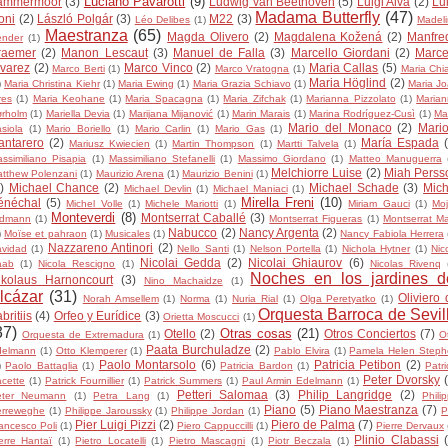
Luciano Pavarotti
(9)
ammermoor
(3)
Ludwig van Beethoven
(5)
Luigi Alva
(2)
Lu
Madama Butterfly
(47)
oni
(2)
László Polgár
(3)
M22
(3)
Léo Delibes
(1)
Madel
Maestranza
(65)
Magda Olivero
(2)
Magdalena Kožená
(2)
Manfre
ender
(1)
raemer
(2)
Manon Lescaut
(3)
Manuel de Falla
(3)
Marcello Giordani
(2)
Marce
lvarez
(2)
Marco Vinco
(2)
Maria Callas
(5)
Marco Berti
(1)
Marco Vratogna
(1)
Maria Chi
Maria Höglind
(2)
)
Maria Christina Kiehr
(1)
Maria Ewing
(1)
Maria Grazia Schiavo
(1)
Maria J
res
(1)
Maria Keohane
(1)
Maria Spacagna
(1)
Maria Zifchak
(1)
Marianna Pizzolato
(1)
Maria
rholm
(1)
Mariella Devia
(1)
Marijana Mijanović
(1)
Marin Marais
(1)
Marina Rodríguez-Cusì
(1)
Ma
Mario del Monaco
(2)
Mario
siola
(1)
Mario Boriello
(1)
Mario Carlin
(1)
Mario Gas
(1)
antarero
(2)
María Espada
Mariusz Kwiecien
(1)
Martin Thompson
(1)
Martti Talvela
(1)
ssimiliano Pisapia
(1)
Massimiliano Stefanelli
(1)
Massimo Giordano
(1)
Matteo Manuguerra
Melchiorre Luise
(2)
Miah Perss
tthew Polenzani
(1)
Maurizio Arena
(1)
Maurizio Benini
(1)
)
Michael Chance
(2)
Michael Schade
(3)
Mich
Michael Devlin
(1)
Michael Maniaci
(1)
Mirella Freni
(10)
énéchal
(5)
Michel Volle
(1)
Michele Mariotti
(1)
Miriam Gauci
(1)
Mo
Monteverdi
(8)
Montserrat Caballé
(3)
rdmann
(1)
Montserrat Figueras
(1)
Montserrat Ma
Nabucco
(2)
Nancy Argenta
(2)
)
Moïse et pahraon
(1)
Musicales
(1)
Nancy Fabiola Herrera
Nazzareno Antinori
(2)
vidad
(1)
Nello Santi
(1)
Nelson Portella
(1)
Nichola Hytner
(1)
Nic
Nicolai Gedda
(2)
Nicolai Ghiaurov
(6)
aab
(1)
Nicola Rescigno
(1)
Nicolas Rivenq
Noches en los jardines d
ikolaus Harnoncourt
(3)
Nino Machaidze
(1)
lcázar
(31)
Oliviero 
Norah Amsellem
(1)
Norma
(1)
Nuria Rial
(1)
Olga Peretyatko
(1)
Orquesta Barroca de Sevil
britiis
(4)
Orfeo y Eurídice
(3)
Orietta Moscucci
(1)
37)
Otras cosas
(21)
Otello
(2)
Otros Conciertos
(7)
Orquesta de Extremadura
(1)
O
Paata Burchuladze
(2)
delmann
(1)
Otto Klemperer
(1)
Pablo Elvira
(1)
Pamela Helen Step
Paolo Montarsolo
(6)
Patricia Petibon
(2)
)
Paolo Battaglia
(1)
Patricia Bardon
(1)
Patri
Peter Dvorsky
cette
(1)
Patrick Fournillier
(1)
Patrick Summers
(1)
Paul Armin Edelmann
(1)
Petteri Salomaa
(3)
Philip Langridge
(2)
eter Neumann
(1)
Petra Lang
(1)
Phili
Piano
(5)
Piano Maestranza
(7)
erreweghe
(1)
Philippe Jaroussky
(1)
Philippe Jordan
(1)
P
Pier Luigi Pizzi
(2)
Piero de Palma
(7)
ancesco Poli
(1)
Piero Cappuccilli
(1)
Pierre Dervaux
Plinio Clabassi
erre Hantaï
(1)
Pietro Locatelli
(1)
Pietro Mascagni
(1)
Piotr Beczala
(1)