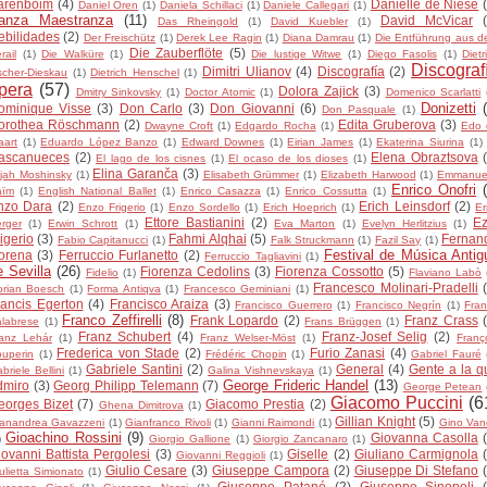
arenboim
(4)
Danielle de Niese
Daniel Oren
(1)
Daniela Schillaci
(1)
Daniele Callegari
(1)
anza Maestranza
(11)
David McVicar
Das Rheingold
(1)
David Kuebler
(1)
ebilidades
(2)
Der Freischütz
(1)
Derek Lee Ragin
(1)
Diana Damrau
(1)
Die Entführung aus 
Die Zauberflöte
(5)
rail
(1)
Die Walküre
(1)
Die lustige Witwe
(1)
Diego Fasolis
(1)
Dietr
Discograf
Dimitri Ulianov
(4)
Discografía
(2)
scher-Dieskau
(1)
Dietrich Henschel
(1)
pera
(57)
Dolora Zajick
(3)
Dmitry Sinkovsky
(1)
Doctor Atomic
(1)
Domenico Scarlatti
Donizetti
ominique Visse
(3)
Don Carlo
(3)
Don Giovanni
(6)
Don Pasquale
(1)
orothea Röschmann
(2)
Edita Gruberova
(3)
Dwayne Croft
(1)
Edgardo Rocha
(1)
Edo 
art
(1)
Eduardo López Banzo
(1)
Edward Downes
(1)
Eirian James
(1)
Ekaterina Siurina
(1)
ascanueces
(2)
Elena Obraztsova
El lago de los cisnes
(1)
El ocaso de los dioses
(1)
Elina Garanča
(3)
ijah Moshinsky
(1)
Elisabeth Grümmer
(1)
Elizabeth Harwood
(1)
Emmanuel
Enrico Onofri
aïm
(1)
English National Ballet
(1)
Enrico Casazza
(1)
Enrico Cossutta
(1)
nzo Dara
(2)
Erich Leinsdorf
(2)
Enzo Frigerio
(1)
Enzo Sordello
(1)
Erich Hoeprich
(1)
E
Ettore Bastianini
(2)
Ez
rger
(1)
Erwin Schrott
(1)
Eva Marton
(1)
Evelyn Herlitzius
(1)
igerio
(3)
Fahmi Alqhai
(5)
Fernan
Fabio Capitanucci
(1)
Falk Struckmann
(1)
Fazil Say
(1)
Festival de Música Antig
orena
(3)
Ferruccio Furlanetto
(2)
Ferruccio Tagliavini
(1)
e Sevilla
(26)
Fiorenza Cedolins
(3)
Fiorenza Cossotto
(5)
Fidelio
(1)
Flaviano Labò
Francesco Molinari-Pradelli
orian Boesch
(1)
Forma Antiqva
(1)
Francesco Geminiani
(1)
rancis Egerton
(4)
Francisco Araiza
(3)
Francisco Guerrero
(1)
Francisco Negrín
(1)
Fra
Franco Zeffirelli
(8)
Frank Lopardo
(2)
Franz Crass
labrese
(1)
Frans Brüggen
(1)
Franz Schubert
(4)
Franz-Josef Selig
(2)
anz Lehár
(1)
Franz Welser-Möst
(1)
Franç
Frederica von Stade
(2)
Furio Zanasi
(4)
uperin
(1)
Frédéric Chopin
(1)
Gabriel Fauré
Gabriele Santini
(2)
General
(4)
Gente a la q
briele Bellini
(1)
Galina Vishnevskaya
(1)
George Frideric Handel
(13)
dmiro
(3)
Georg Philipp Telemann
(7)
George Petean
Giacomo Puccini
(6
eorges Bizet
(7)
Giacomo Prestia
(2)
Ghena Dimitrova
(1)
Gillian Knight
(5)
anandrea Gavazzeni
(1)
Gianfranco Rivoli
(1)
Gianni Raimondi
(1)
Gino Vane
Gioachino Rossini
(9)
Giovanna Casolla
)
Giorgio Gallione
(1)
Giorgio Zancanaro
(1)
iovanni Battista Pergolesi
(3)
Giselle
(2)
Giuliano Carmignola
Giovanni Reggioli
(1)
Giulio Cesare
(3)
Giuseppe Campora
(2)
Giuseppe Di Stefano
ulietta Simionato
(1)
Giuseppe Patané
(2)
Giuseppe Sinopoli