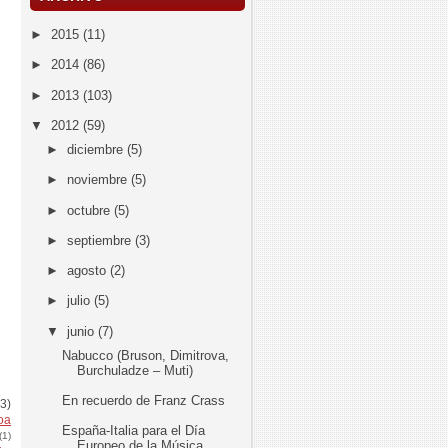
►
2015
(11)
►
2014
(86)
►
2013
(103)
▼
2012
(59)
►
diciembre
(5)
►
noviembre
(5)
►
octubre
(5)
►
septiembre
(3)
►
agosto
(2)
►
julio
(5)
▼
junio
(7)
Nabucco (Bruson, Dimitrova,
Burchuladze – Muti)
En recuerdo de Franz Crass
(3)
oa
España-Italia para el Día
(1)
Europeo de la Música