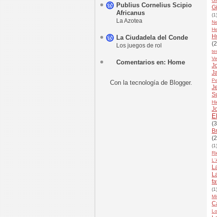
Gi
Publius Cornelius Scipio
G
Africanus
(1
La Azotea
N
He
H
La Ciudadela del Conde
(2
Los juegos de rol
te
Ve
Comentarios en: Home
Jo
J
Pe
Con la tecnología de
Blogger
.
J
S
Hi
J
E
(3
B
(2
(1
Ri
L'
L
L
fa
(1
Mi
C
Lo