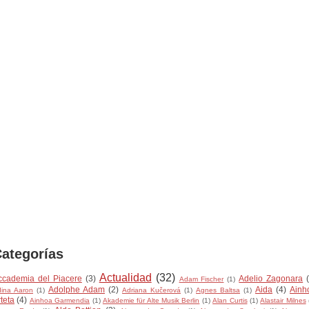
ategorías
Actualidad
(32)
ccademia del Piacere
(3)
Adelio Zagonara
Adam Fischer
(1)
Adolphe Adam
(2)
Aida
(4)
Ainh
ina Aaron
(1)
Adriana Kučerová
(1)
Agnes Baltsa
(1)
teta
(4)
Ainhoa Garmendia
(1)
Akademie für Alte Musik Berlin
(1)
Alan Curtis
(1)
Alastair Milnes