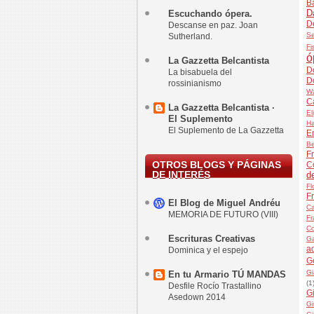
B
D
Escuchando ópera.
D
Descanse en paz. Joan
Se
Sutherland.
Fi
ó
La Gazzetta Belcantista
D
La bisabuela del
D
rossinianismo
Wa
C
La Gazzetta Belcantista ·
El
El Suplemento
H
El Suplemento de La Gazzetta
E
Be
Fr
OTROS BLOGS Y PÁGINAS
C
DE INTERÉS
d
Fl
F
El Blog de Miguel Andréu
Ca
MEMORIA DE FUTURO (VIII)
Fr
Co
Escrituras Creativas
Ga
a
Dominica y el espejo
G
Gi
En tu Armario TÚ MANDAS
(1
Desfile Rocío Trastallino
G
Asedown 2014
Gi