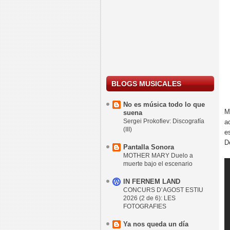
BLOGS MUSICALES
No es música todo lo que
M
suena
Sergei Prokofiev: Discografía
a
(III)
e
D
Pantalla Sonora
MOTHER MARY Duelo a
muerte bajo el escenario
IN FERNEM LAND
CONCURS D’AGOST ESTIU
2026 (2 de 6): LES
FOTOGRAFIES
Ya nos queda un día