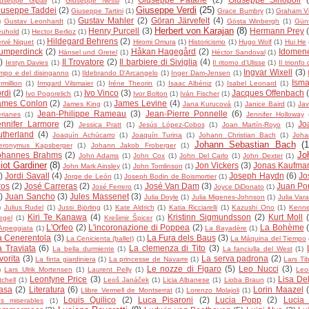
useppe Gipali
(1)
Giuseppe Nessi
(1)
Giuseppe Verdi
(25)
iuseppe Taddei
(2)
Giuseppe Tartini
(1)
Grace Bumbry
(1)
Graham V
Gustav Mahler
(2)
Göran Järvefelt
(4)
)
Gustav Leonhardt
(1)
Gösta Winbergh
(1)
Gün
Herbert von Karajan
(8)
Henry Purcell
(3)
Hermann Prey
euhold
(1)
Hector Berlioz
(1)
Hildegard Behrens
(2)
rvé Niquet
(1)
Hiromi Omura
(1)
Historicismo
(1)
Hugo Wolf
(1)
Hui He
umperdinck
(2)
Håkan Hagegård
(2)
Idomen
Hänsel und Gretel
(1)
Héctor Sandoval
(1)
)
Il Trovatore
(2)
Il barbiere di Siviglia
(4)
Iestyn Davies
(1)
Il ritorno d'Ulisse
(1)
Il trionfo 
Ingvar Wixell
(3)
mpo e del disinganno
(1)
Ildebrando D'Arcangelo
(1)
Inger Dam-Jensen
(1)
Isma
rmillion
(1)
Irmgard Vilsmaier
(1)
Iréne Theorin
(1)
Isaac Albéniz
(1)
Isabel Leonard
(1)
rdi
(2)
Ivo Vinco
(3)
Jacques Offenbach
Ivo Pogorelich
(1)
Ivor Bolton
(1)
Iván Fischer
(1)
ames Conlon
(2)
James Levine
(4)
James King
(1)
Jana Kurucová
(1)
Janice Baird
(1)
Jav
Jean-Philippe Rameau
(3)
Jean-Pierre Ponnelle
(6)
rianes
(1)
Jennifer Holloway
ennifer Larmore
(2)
Jo
Jessica Pratt
(1)
Jesús López-Cobos
(1)
Joan Martín-Royo
(1)
utherland
(4)
Joaquín Achúcarro
(1)
Joaquín Turina
(1)
Johann Christian Bach
(1)
Joha
Johann Sebastian Bach
(1
eronymus Kapsberger
(1)
Johann Jakob Froberger
(1)
Jo
ohannes Brahms
(2)
John Adams
(1)
John Cox
(1)
John Del Carlo
(1)
John Dexter
(1)
liot Gardiner
(8)
Jon Vickers
(3)
Jonas Kaufma
John Mark Ainsley
(1)
John Tomlinson
(1)
)
Jordi Savall
(4)
Joseph Haydn
(6)
Jo
Jorge de León
(1)
Joseph Bodin de Boismortier
(1)
ros
(2)
José Carreras
(2)
José Van Dam
(3)
Juan Po
José Ferrero
(1)
Joyce DiDonato
(1)
)
Juan Sancho
(3)
Jules Massenet
(3)
Julia Doyle
(1)
Julia Migenes-Johnson
(1)
Julia Var
)
Julius Rudel
(1)
Jussi Björling
(1)
Kate Aldrich
(1)
Katia Ricciarelli
(1)
Kazushi Ono
(1)
Kenne
Kiri Te Kanawa
(4)
Kristinn Sigmundsson
(2)
Kurt Moll
egel
(1)
Krešimir Špicer
(1)
L'Orfeo
(2)
L'incoronazione di Poppea
(2)
La Bohème
Arpeggiata
(1)
La Bayadère
(1)
a Cenerentola
(3)
La Fura dels Baus
(3)
La Cenicienta (ballet)
(1)
La Máquina del Tiempo
a Traviata
(6)
La clemenza di Tito
(3)
La bella durmiente
(1)
La fanciulla del West
(1)
vorita
(3)
La serva padrona
(2)
La finta giardiniera
(1)
La princesse de Navarre
(1)
Lars Tib
Le nozze di Figaro
(5)
Leo Nucci
(3)
)
Lars Ulrik Mortensen
(1)
Laurent Pelly
(1)
Leo
Leontyne Price
(3)
Lisa Del
tchell
(1)
Leoš Janáček
(1)
Licia Albanese
(1)
Lioba Braun
(1)
asa
(2)
Literatura
(6)
Lorin Maazel
Llibre Vermell de Montserrat
(1)
Lorenzo Molajoli
(1)
Louis Quilico
(2)
Luca Pisaroni
(2)
Lucia Popp
(2)
Lucia 
s miserables
(1)