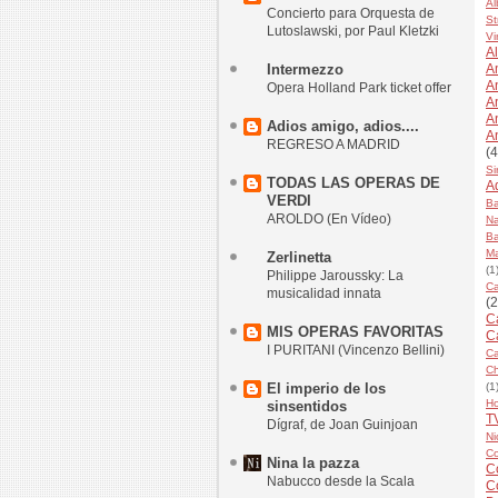
Al
Concierto para Orquesta de
St
Lutoslawski, por Paul Kletzki
Vi
Al
Intermezzo
A
A
Opera Holland Park ticket offer
A
A
Adios amigo, adios....
A
REGRESO A MADRID
(4
Si
TODAS LAS OPERAS DE
A
VERDI
Ba
AROLDO (En Vídeo)
Na
Ba
Ma
Zerlinetta
(1
Philippe Jaroussky: La
Ca
musicalidad innata
(2
Ca
MIS OPERAS FAVORITAS
C
I PURITANI (Vincenzo Bellini)
Ca
Ch
El imperio de los
(1
H
sinsentidos
T
Dígraf, de Joan Guinjoan
Ni
Co
Nina la pazza
Co
Nabucco desde la Scala
C