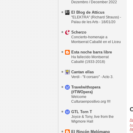
Dezembro / December 2022
El Blog de Atticus
"ELEKTRA" (Richard Strauss) -
Palau de les Arts - 18/01/20
Scherzo
Concierto-homenaje a
Montserrat Caballé en el Liceu
Esta noche barra libre
Ha fallecido Montserrat
Caballé (1933-2018)
Cantan ellas
Verdi - "Il corsaro" - Acto 3.
Travelwithopera
(#TWOpera)
Welcome
Culturaenpositivo.org !!!!
C
GTL Torn T
Joyce & Tony, live from the
A
Wigmore Hall
Ad
Ar
El Rincón Melómano