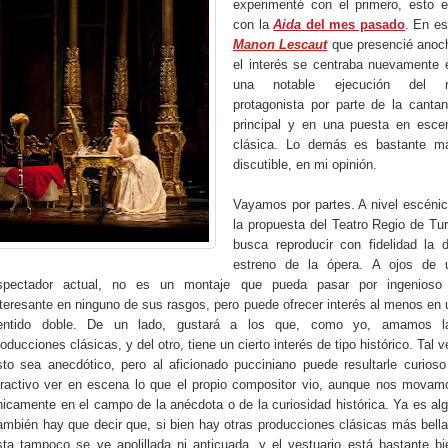
experimenté con el primero, esto e
con la
Aida
del mes pasado
. En es
Manon Lescaut
que presencié anoc
el interés se centraba nuevamente 
una notable ejecución del r
protagonista por parte de la cantan
principal y en una puesta en esce
clásica. Lo demás es bastante m
discutible, en mi opinión.
Vayamos por partes. A nivel escénic
la propuesta del Teatro Regio de Tur
busca reproducir con fidelidad la d
estreno de la ópera. A ojos de 
spectador actual, no es un montaje que pueda pasar por ingenioso
nteresante en ninguno de sus rasgos, pero puede ofrecer interés al menos en 
entido doble. De un lado, gustará a los que, como yo, amamos l
roducciones clásicas, y del otro, tiene un cierto interés de tipo histórico. Tal v
sto sea anecdótico, pero al aficionado pucciniano puede resultarle curioso
tractivo ver en escena lo que el propio compositor vio, aunque nos movam
nicamente en el campo de la anécdota o de la curiosidad histórica. Ya es alg
ambién hay que decir que, si bien hay otras producciones clásicas más bella
sta tampoco se ve apolillada ni anticuada, y el vestuario está bastante bi