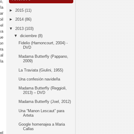
o,
la
►
2015
(11)
ar
il
►
2014
(86)
el
▼
2013
(103)
ya
▼
diciembre
(8)
ue
Fidelio (Harnoncourt, 2004) -
on
DVD
ra
al
Madama Butterfly (Pappano,
2009)
la
La Traviata (Giulini, 1955)
Una confesión navideña
Madama Butterfly (Reggioli,
2013) – DVD
Madama Butterfly (Joel, 2012)
Una “Manon Lescaut” para
Arteta
Google homenajea a Maria
Callas
el