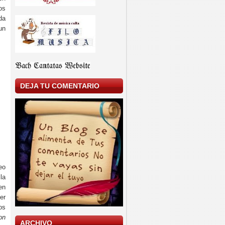
os
da
un
DEJA TU COMENTARIO
eo
la
en
er
os
on
ARCHIVO