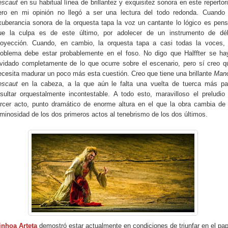
escaut
en su habitual línea de brillantez y exquisitez sonora en este repertori
ero en mi opinión no llegó a ser una lectura del todo redonda. Cuando 
xuberancia sonora de la orquesta tapa la voz un cantante lo lógico es pens
ue la culpa es de este último, por adolecer de un instrumento de déb
royección. Cuando, en cambio, la orquesta tapa a casi todas la voces, 
roblema debe estar probablemente en el foso. No digo que Halffter se ha
lvidado completamente de lo que ocurre sobre el escenario, pero sí creo q
ecesita madurar un poco más esta cuestión. Creo que tiene una brillante
Man
escaut
en la cabeza, a la que aún le falta una vuelta de tuerca más pa
esultar orquestalmente incontestable. A todo esto, maravilloso el preludio 
ercer acto, punto dramático de enorme altura en el que la obra cambia de 
uminosidad de los dos primeros actos al tenebrismo de los dos últimos.
inhoa Arteta
demostró estar actualmente en condiciones de triunfar en el pap