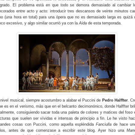
ogrado. El problema está en que todo se demora demasiado al cambiar l
ecorados entre acto y acto: introducir tres descansos de veinte minutos ca
no (una hora en total) para una ópera que no es demasiado larga es quizá 
oco excesivo, y algo similar ocurrió ya con la
Aida
de esta temporada.
 nivel musical, siempre acostumbro a alabar el Puccini de
Pedro Halffter
. Cr
ue es en el verismo, más que en el belcanto decimonónico, donde Halffter bril
ealmente, consiguiendo sacar toda una paleta de colores y matices del foso 
ecturas que suelen ser vívidas e intensas de principio a fin. Le he visto hac
randes cosas con Puccini, como aquella espléndida
Fanciulla
de hace un
ños, antes de que comenzase a escribir este blog. Ayer hizo una
Man