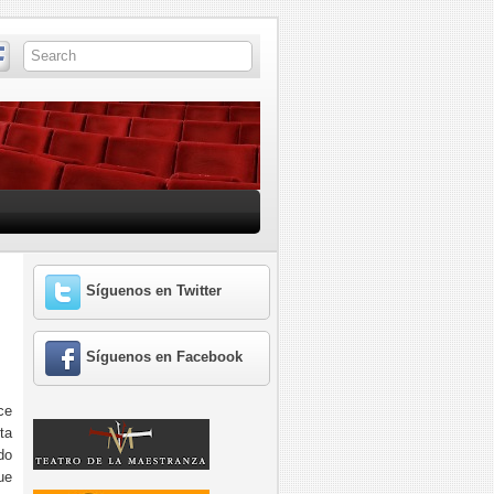
Síguenos en Twitter
Síguenos en Facebook
ce
ta
do
ue