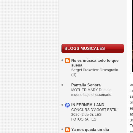
BLOGS MUSICALES
No es música todo lo que
suena
Sergei Prokofiev: Discografía
(III)
e
Pantalla Sonora
MOTHER MARY Duelo a
i
muerte bajo el escenario
s
p
IN FERNEM LAND
e
CONCURS D’AGOST ESTIU
a
2026 (2 de 6): LES
FOTOGRAFIES
ú
T
Ya nos queda un día
e