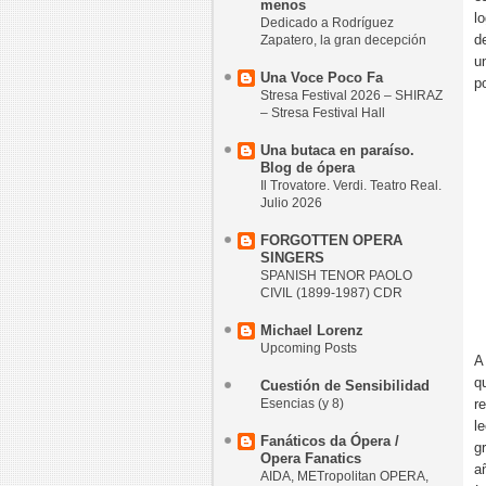
menos
l
Dedicado a Rodríguez
d
Zapatero, la gran decepción
u
Una Voce Poco Fa
p
Stresa Festival 2026 – SHIRAZ
– Stresa Festival Hall
Una butaca en paraíso.
Blog de ópera
Il Trovatore. Verdi. Teatro Real.
Julio 2026
FORGOTTEN OPERA
SINGERS
SPANISH TENOR PAOLO
CIVIL (1899-1987) CDR
Michael Lorenz
Upcoming Posts
A
q
Cuestión de Sensibilidad
Esencias (y 8)
r
l
Fanáticos da Ópera /
g
Opera Fanatics
a
AIDA, METropolitan OPERA,