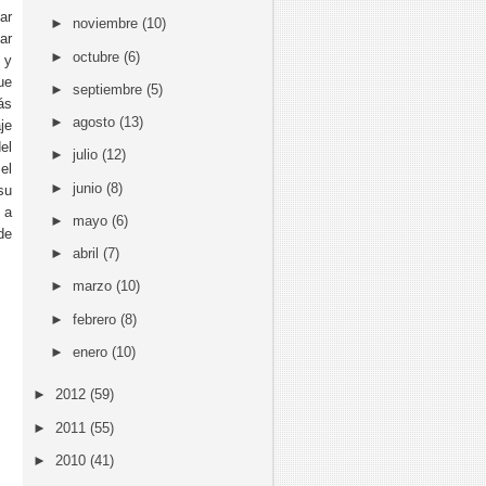
ar
►
noviembre
(10)
ar
►
octubre
(6)
y
ue
►
septiembre
(5)
ás
►
agosto
(13)
je
el
►
julio
(12)
el
►
junio
(8)
su
 a
►
mayo
(6)
de
►
abril
(7)
►
marzo
(10)
►
febrero
(8)
►
enero
(10)
►
2012
(59)
►
2011
(55)
►
2010
(41)