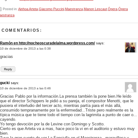
Posted in:
Ainhoa Arteta
,
Giacomo Puccini
,
Maestranza
,
Manon Lescaut
,
Ópera
,
Ópera
aestranza
 COMENTARIOS:
Ramón en http://nocheoscuradelalma.wordpress.com/
says:
10 de diciembre de 2013 a las 0:38
gracias
Reply
gucki
says:
10 de diciembre de 2013 a las 0:46
Gracias Pablo por la información.La prensa también la pone bien.He leído
que el director Schippers le pidió a su pareja, el compositor Menotti, que le
pusiera el interludio del tercer acto, mientras partía para el más allá,
consumido tempranamente por la enfermedad...Triste pero realmente es la
típica música que te tiene todo el tiempo con la lagrimita a punto de caer o...
cayendo.
Yo tengo devoción por la de Levine con Domingo y Scotto.
Cierto es que Arteta va a mas, hace poco la vi en el auditorio y estuvo muy
bien.
Tuve la gran suerte de ver La Fanciulla en el Maestranza...maravillosa y