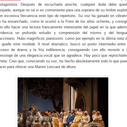
rotagonista. Después de escucharla anoche, cualquier duda debe qued
isipada, aunque no sé si es conveniente para una soprano de su timbre explot
on excesiva frecuencia este tipo de repertorio. Su voz ha ganado en
vibrato
e ha ensanchado, como le ocurrió a la Freni de los años ochenta, y consig
on ello hacer una lectura francamente interesante del papel en la que adem
videncia un profundo estudio y comprensión del mismo y del lengua
ucciniano. Hubo magníficos
pianissimi,
como por ejemplo en la última nota d
n quelle trine morbide
. A nivel dramático, buscó un punto intermedio entre 
xceso de drama y la fría indiferencia, consiguiendo con ello revestir a 
ersonaje de una elegancia vocal que se agradece. Hay poco que reprocharle
rteta. Creo que, conociendo su voz, ha hecho absolutamente todo lo que pue
acer para ofrecer una Manon Lescaut de altura.