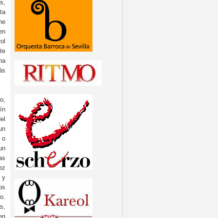
s,
ta
he
en
ol
te
na
ás
o,
ín
el
un
 o
un
as
ez
 y
os
o.
s,
en