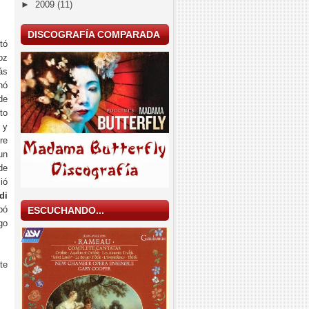
►
2009
(11)
DISCOGRAFÍA COMPARADA
tó
oz
ás
nó
de
to
 y
re
un
de
ió
di
bó
ESCUCHANDO...
go
te