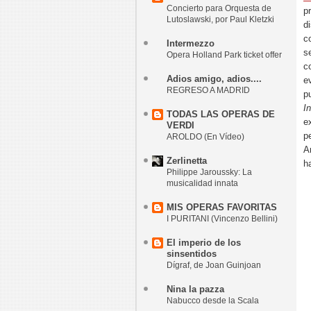
Concierto para Orquesta de
p
Lutoslawski, por Paul Kletzki
d
c
Intermezzo
s
Opera Holland Park ticket offer
c
Adios amigo, adios....
e
REGRESO A MADRID
p
I
TODAS LAS OPERAS DE
e
VERDI
p
AROLDO (En Vídeo)
A
Zerlinetta
h
Philippe Jaroussky: La
musicalidad innata
MIS OPERAS FAVORITAS
I PURITANI (Vincenzo Bellini)
El imperio de los
sinsentidos
Dígraf, de Joan Guinjoan
Nina la pazza
Nabucco desde la Scala