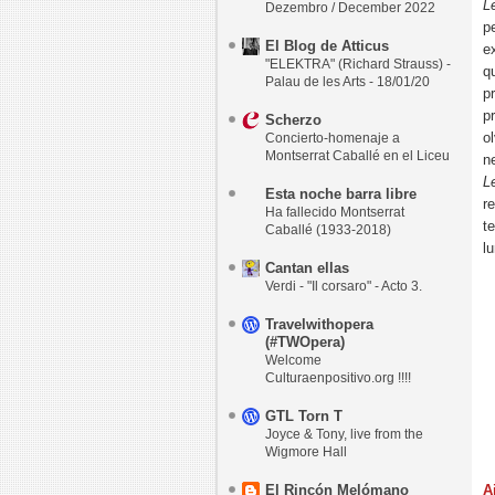
L
Dezembro / December 2022
p
El Blog de Atticus
e
"ELEKTRA" (Richard Strauss) -
q
Palau de les Arts - 18/01/20
p
p
Scherzo
o
Concierto-homenaje a
Montserrat Caballé en el Liceu
n
L
Esta noche barra libre
r
Ha fallecido Montserrat
t
Caballé (1933-2018)
l
Cantan ellas
Verdi - "Il corsaro" - Acto 3.
Travelwithopera
(#TWOpera)
Welcome
Culturaenpositivo.org !!!!
GTL Torn T
Joyce & Tony, live from the
Wigmore Hall
El Rincón Melómano
A