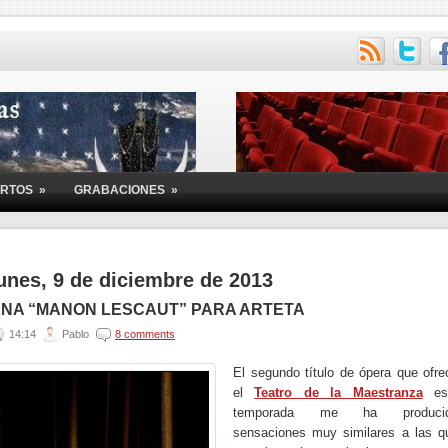
ERTOS
»
GRABACIONES
»
unes, 9 de diciembre de 2013
NA “MANON LESCAUT” PARA ARTETA
14:14
Pablo
8 comments
El segundo título de ópera que ofre
el
Teatro de la Maestranza
es
temporada me ha produci
sensaciones muy similares a las q