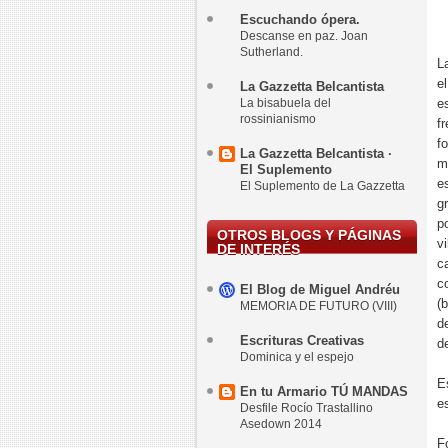
Escuchando ópera.
Descanse en paz. Joan
Sutherland.
L
e
La Gazzetta Belcantista
La bisabuela del
e
rossinianismo
f
f
La Gazzetta Belcantista ·
m
El Suplemento
e
El Suplemento de La Gazzetta
g
p
OTROS BLOGS Y PÁGINAS
v
DE INTERÉS
c
c
El Blog de Miguel Andréu
(
MEMORIA DE FUTURO (VIII)
d
Escrituras Creativas
de
Dominica y el espejo
E
En tu Armario TÚ MANDAS
e
Desfile Rocío Trastallino
Asedown 2014
F