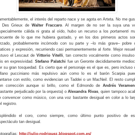
amentablemente, el interés del reparto nace y se agota en Arteta. No me gus
l Des Grieux de
Walter Fraccaro
. Al margen de no ser la suya una v
specialmente cálida ni grata al oído, hubo un recurso a los
portamenti
m
recuente de lo que me hubiera gustado, y en los dos primeros actos so
orzado, probablemente incómodo con su parte y –lo más grave– pobre 
atices y expresión, recurriendo casi permanentemente al
forte.
Mejor resuel
stuvo el Lescaut de
Vittorio Vitelli
, tan correcto vocalmente como insulso
ris en expresividad.
Stefano Palatchi
fue un Geronte decididamente medioc
or su gran tosquedad. Es cierto que el personaje es el que es, pero incluso 
illano pucciniano más repulsivo aún como lo es el barón Scarpia pue
antarse con estilo, como evidencian un Taddei o un MacNeil. El resto cumpl
on corrección aunque si brillo, como el Edmondo de
Andrés Veramen
bastante perjudicado por la orquesta) o
Alexandra Rivas
, quien
tampoco aca
e convencer como músico, con una voz bastante desigual en color a lo lar
l registro.
spléndido el coro, como siempre, como último punto positivo de es
spectáculo tan desigual.
otografías:
http://julio-rodriguez.blogspot.com.es/