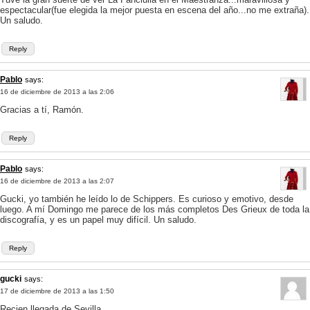
espectacular(fue elegida la mejor puesta en escena del año...no me extraña).
Un saludo.
Reply
Pablo
says:
16 de diciembre de 2013 a las 2:06
Gracias a tí, Ramón.
Reply
Pablo
says:
16 de diciembre de 2013 a las 2:07
Gucki, yo también he leído lo de Schippers. Es curioso y emotivo, desde
luego. A mí Domingo me parece de los más completos Des Grieux de toda la
discografía, y es un papel muy difícil. Un saludo.
Reply
gucki
says:
17 de diciembre de 2013 a las 1:50
Recien llegada de Sevilla.