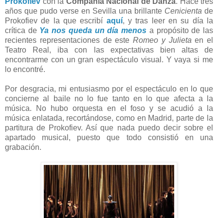
Prokofiev
con la
Compañía Nacional de Danza
. Hace tres
años que pudo verse en Sevilla una brillante
Cenicienta
de
Prokofiev de la que escribí
aquí
, y tras leer en su día la
crítica de
Ya nos queda un día menos
a propósito de las
recientes representaciones de este
Romeo y Julieta
en el
Teatro Real, iba con las expectativas bien altas de
encontrarme con un gran espectáculo visual. Y vaya si me
lo encontré.
Por desgracia, mi entusiasmo por el espectáculo en lo que
concierne al baile no lo fue tanto en lo que afecta a la
música. No hubo orquesta en el foso y se acudió a la
música enlatada, recortándose, como en Madrid, parte de la
partitura de Prokofiev. Así que nada puedo decir sobre el
apartado musical, puesto que todo consistió en una
grabación.