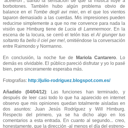
“acelerón”, dando la sensación de que la música fluye a
borbotones. También hubo algún problema obvio de
balance en el
Tombe degli avi miei
, en el que los vientos
taparon demasiado a las cuerdas. Mis impresiones pueden
reducirse simplemente a que no me convence para nada la
visión que Himburg tiene de
Lucia di Lammermoor
. En la
escena de la locura, se cerró el telón tras el
Al giunger tuo
soltanto fia bello il ciel per me!
, omitiéndose la conversación
entre Raimondo y Normanno.
En conclusión, la noche fue de
Mariola Cantarero
. Lo
demás es olvidable. El público pareció disfrutar y yo lo pasé
bien, pero sinceramente esperaba más.
Fotografías:
http://julio-rodriguez.blogspot.com.es/
Añadido (04/04/12)
: Las funciones han terminado, y
después de leer casi todo lo que ha aparecido en internet
observo que mis opiniones quedan totalmente aisladas en
dos asuntos: Juan Jesús Rodríguez y Will Himburg.
Respecto del primero, ya se ha dicho algo en los
comentarios a esta entrada. En cuanto al segundo... creo,
honestamente, que la dirección -al menos el día del estreno-