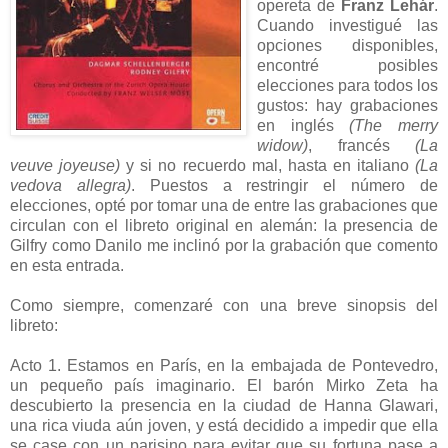
opereta de
Franz Lehár
.
Cuando investigué las
opciones disponibles,
encontré posibles
elecciones para todos los
gustos: hay grabaciones
en inglés
(The merry
widow)
, francés
(La
veuve joyeuse)
y si no recuerdo mal, hasta en italiano
(La
vedova allegra)
. Puestos a restringir el número de
elecciones, opté por tomar una de entre las grabaciones que
circulan con el libreto original en alemán: la presencia de
Gilfry como Danilo me inclinó por la grabación que comento
en esta entrada.
Como siempre, comenzaré con una breve sinopsis del
libreto:
Acto 1. Estamos en París, en la embajada de Pontevedro,
un pequeño país imaginario. El barón Mirko Zeta ha
descubierto la presencia en la ciudad de Hanna Glawari,
una rica viuda aún joven, y está decidido a impedir que ella
se case con un parisino para evitar que su fortuna pase a