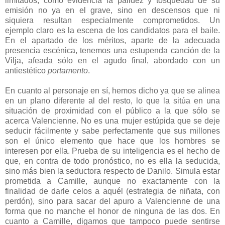
limitados, como evidencia la palidez y tosquedad de su
emisión no ya en el grave, sino en descensos que ni
siquiera resultan especialmente comprometidos. Un
ejemplo claro es la escena de los candidatos para el baile.
En el apartado de los méritos, aparte de la adecuada
presencia escénica, tenemos una estupenda canción de la
Vilja, afeada sólo en el agudo final, abordado con un
antiestético
portamento
.
En cuanto al personaje en sí, hemos dicho ya que se alinea
en un plano diferente al del resto, lo que la sitúa en una
situación de proximidad con el público a la que sólo se
acerca Valencienne. No es una mujer estúpida que se deje
seducir fácilmente y sabe perfectamente que sus millones
son el único elemento que hace que los hombres se
interesen por ella. Prueba de su inteligencia es el hecho de
que, en contra de todo pronóstico, no es ella la seducida,
sino más bien la seductora respecto de Danilo. Simula estar
prometida a Camille, aunque no exactamente con la
finalidad de darle celos a aquél (estrategia de niñata, con
perdón), sino para sacar del apuro a Valencienne de una
forma que no manche el honor de ninguna de las dos. En
cuanto a Camille, digamos que tampoco puede sentirse