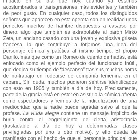
impacto en su día que hoy, cuando ya estamos
acostumbrados a transgresiones más evidentes y también
de peor gusto. En cualquier caso, todos los distinguidos
señores que aparecen en esta opereta son en realidad unos
perfectos muertos de hambre dispuestos a casarse por
dinero, algo que también es extrapolable al barón Mirko
Zeta, un anciano casado con una joven y explosiva griseta
francesa, lo que contribuye a forjarnos una idea del
personaje cómica y patética al mismo tiempo. El propio
Danilo, más que como un Romeo de cuento de hadas, está
enfocado como el ejemplo perfecto del funcionario inútil,
que dedica su tiempo de “descanso” tras sus muchas horas
de no-trabajo en rodearse de compañía femenina en el
cabaret. Sin duda, muchos pudieron sentirse identificados
con esto en 1905 y también a día de hoy. Precisamente,
parte de la gracia está en esto: en asistir a la cómica afrenta
como espectadores y reírnos de la ridiculización de una
mediocridad que a nadie puede agradar salvo al que la
profese.
La viuda alegre
contiene un mensaje implícito de
burla contra el engreimiento de cierta aristocracia
(trasladable a día de hoy a determinadas clases
privilegiadas por uno u otro motivo), y ello queda de
manifiesto con el hecho de que el personaje principal que