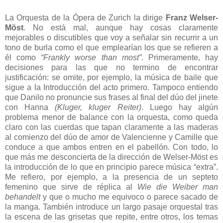
La Orquesta de la Ópera de Zurich la dirige
Franz Welser-
Möst
. No está mal, aunque hay cosas claramente
mejorables o discutibles que voy a señalar sin recurrir a un
tono de burla como el que emplearían los que se refieren a
él como
“Frankly worse than most”
. Primeramente, hay
decisiones para las que no termino de encontrar
justificación: se omite, por ejemplo, la música de baile que
sigue a la Introducción del acto primero. Tampoco entiendo
que Danilo no pronuncie sus frases al final del dúo del jinete
con Hanna
(Kluger, kluger Reiter)
. Luego hay algún
problema menor de balance con la orquesta, como queda
claro con las cuerdas que tapan claramente a las maderas
al comienzo del dúo de amor de Valencienne y Camille que
conduce a que ambos entren en el pabellón. Con todo, lo
que más me desconcierta de la dirección de Welser-Möst es
la introducción de lo que en principio parece música “extra”.
Me refiero, por ejemplo, a la presencia de un septeto
femenino que sirve de réplica al
Wie die Weiber man
behandelt
y que o mucho me equivoco o parece sacado de
la manga. También introduce un largo pasaje orquestal tras
la escena de las grisetas que repite, entre otros, los temas