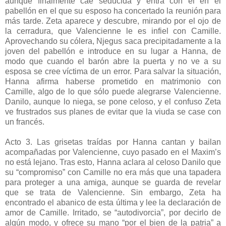
aunque finalmente cae seducida y entra con él en el
pabellón en el que su esposo ha concertado la reunión para
más tarde. Zeta aparece y descubre, mirando por el ojo de
la cerradura, que Valencienne le es infiel con Camille.
Aprovechando su cólera, Njegus saca precipitadamente a la
joven del pabellón e introduce en su lugar a Hanna, de
modo que cuando el barón abre la puerta y no ve a su
esposa se cree víctima de un error. Para salvar la situación,
Hanna afirma haberse prometido en matrimonio con
Camille, algo de lo que sólo puede alegrarse Valencienne.
Danilo, aunque lo niega, se pone celoso, y el confuso Zeta
ve frustrados sus planes de evitar que la viuda se case con
un francés.
Acto 3. Las grisetas traídas por Hanna cantan y bailan
acompañadas por Valencienne, cuyo pasado en el Maxim’s
no está lejano. Tras esto, Hanna aclara al celoso Danilo que
su “compromiso” con Camille no era más que una tapadera
para proteger a una amiga, aunque se guarda de revelar
que se trata de Valencienne. Sin embargo, Zeta ha
encontrado el abanico de esta última y lee la declaración de
amor de Camille. Irritado, se “autodivorcia”, por decirlo de
algún modo, y ofrece su mano “por el bien de la patria” a