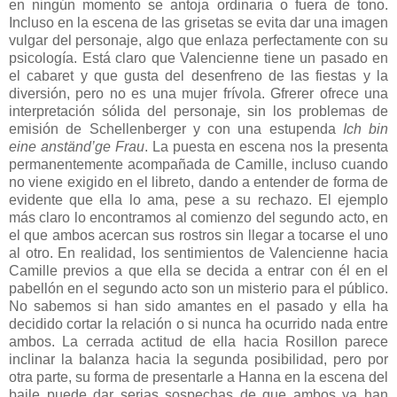
en ningún momento se antoja ordinaria o fuera de tono.
Incluso en la escena de las grisetas se evita dar una imagen
vulgar del personaje, algo que enlaza perfectamente con su
psicología. Está claro que Valencienne tiene un pasado en
el cabaret y que gusta del desenfreno de las fiestas y la
diversión, pero no es una mujer frívola. Gfrerer ofrece una
interpretación sólida del personaje, sin los problemas de
emisión de Schellenberger y con una estupenda
Ich bin
eine anständ’ge Frau
. La puesta en escena nos la presenta
permanentemente acompañada de Camille, incluso cuando
no viene exigido en el libreto, dando a entender de forma de
evidente que ella lo ama, pese a su rechazo. El ejemplo
más claro lo encontramos al comienzo del segundo acto, en
el que ambos acercan sus rostros sin llegar a tocarse el uno
al otro. En realidad, los sentimientos de Valencienne hacia
Camille previos a que ella se decida a entrar con él en el
pabellón en el segundo acto son un misterio para el público.
No sabemos si han sido amantes en el pasado y ella ha
decidido cortar la relación o si nunca ha ocurrido nada entre
ambos. La cerrada actitud de ella hacia Rosillon parece
inclinar la balanza hacia la segunda posibilidad, pero por
otra parte, su forma de presentarle a Hanna en la escena del
baile puede dar serias sospechas de que ambos ya han