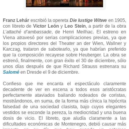
Franz Lehár
escribió la opereta
Die lustige Witwe
en 1905,
con libreto de
Victor León
y
Leo Stein
, a partir de la obra
L’attaché d’ambassade
, de Henri Meilhac. El estreno en
Viena atravesó por serias complicaciones previas, ya que
los propios directores del Theater an der Wien, Wallner y
Karczag, trataron de sabotearlo, ya que habrían preferido
que la composición recayese sobre Heuberger. La obra se
estrenó, finalmente, con gran éxito el 30 de diciembre, sólo
unos días después de que Richard Strauss estrenara su
Salomé
en Dresde el 9 de diciembre.
Confieso que me encanta el espectáculo claramente
decadente de ver en escena a todos esos aristócratas
perfectamente ataviados bailando rodeados de coristas,
mostrándonos, en suma, de la forma más cínica la hipócrita
falsedad de una sociedad clasista, bajo cuyos elegantes
vestidos se esconde la pereza, la mediocridad y una buena
dosis de vicio. El libreto, que aludía claramente a las
dificultades económicas de Montenegro, debió causar más