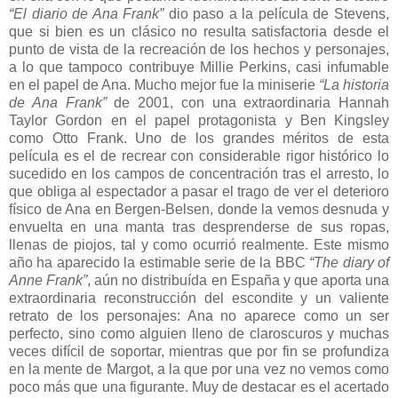
“El diario de Ana Frank”
dio paso a la película de Stevens,
que si bien es un clásico no resulta satisfactoria desde el
punto de vista de la recreación de los hechos y personajes,
a lo que tampoco contribuye Millie Perkins, casi infumable
en el papel de Ana. Mucho mejor fue la miniserie
“La historia
de Ana Frank”
de 2001, con una extraordinaria Hannah
Taylor Gordon en el papel protagonista y Ben Kingsley
como Otto Frank. Uno de los grandes méritos de esta
película es el de recrear con considerable rigor histórico lo
sucedido en los campos de concentración tras el arresto, lo
que obliga al espectador a pasar el trago de ver el deterioro
físico de Ana en Bergen-Belsen, donde la vemos desnuda y
envuelta en una manta tras desprenderse de sus ropas,
llenas de piojos, tal y como ocurrió realmente. Este mismo
año ha aparecido la estimable serie de la BBC
“The diary of
Anne Frank”
, aún no distribuída en España y que aporta una
extraordinaria reconstrucción del escondite y un valiente
retrato de los personajes: Ana no aparece como un ser
perfecto, sino como alguien lleno de claroscuros y muchas
veces difícil de soportar, mientras que por fin se profundiza
en la mente de Margot, a la que por una vez no vemos como
poco más que una figurante. Muy de destacar es el acertado