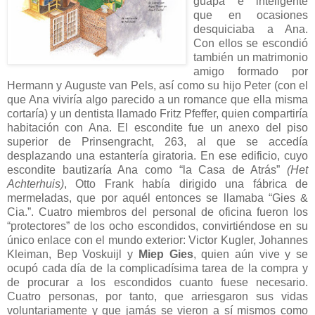
guapa e inteligente
que en ocasiones
desquiciaba a Ana.
Con ellos se escondió
también un matrimonio
amigo formado por
Hermann y Auguste van Pels, así como su hijo Peter (con el
que Ana viviría algo parecido a un romance que ella misma
cortaría) y un dentista llamado Fritz Pfeffer, quien compartiría
habitación con Ana. El escondite fue un anexo del piso
superior de Prinsengracht, 263, al que se accedía
desplazando una estantería giratoria. En ese edificio, cuyo
escondite bautizaría Ana como “la Casa de Atrás”
(Het
Achterhuis)
, Otto Frank había dirigido una fábrica de
mermeladas, que por aquél entonces se llamaba “Gies &
Cia.”. Cuatro miembros del personal de oficina fueron los
“protectores” de los ocho escondidos, convirtiéndose en su
único enlace con el mundo exterior: Victor Kugler, Johannes
Kleiman, Bep Voskuijl y
Miep G
ies
, quien aún vive y se
ocupó cada día de la complicadísima tarea de la compra y
de procurar a los escondidos cuanto fuese necesario.
Cuatro personas, por tanto, que arriesgaron sus vidas
voluntariamente y que jamás se vieron a sí mismos como