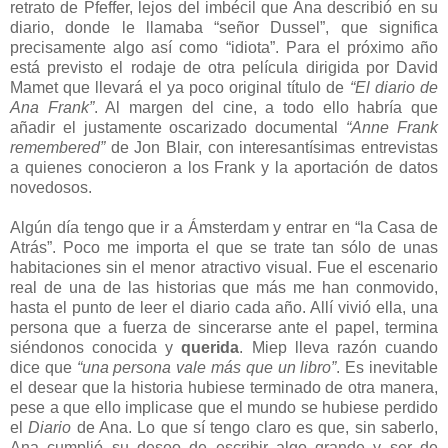
retrato de Pfeffer, lejos del imbécil que Ana describió en su
diario, donde le llamaba “señor Dussel”, que significa
precisamente algo así como “idiota”. Para el próximo año
está previsto el rodaje de otra película dirigida por David
Mamet que llevará el ya poco original título de
“El diario de
Ana Frank”
. Al margen del cine, a todo ello habría que
añadir el justamente oscarizado documental
“Anne Frank
remembered”
de Jon Blair, con interesantísimas entrevistas
a quienes conocieron a los Frank y la aportación de datos
novedosos.
Algún día tengo que ir a Ámsterdam y entrar en “la Casa de
Atrás”. Poco me importa el que se trate tan sólo de unas
habitaciones sin el menor atractivo visual. Fue el escenario
real de una de las historias que más me han conmovido,
hasta el punto de leer el diario cada año. Allí vivió ella, una
persona que a fuerza de sincerarse ante el papel, termina
siéndonos conocida y
querida
. Miep lleva razón cuando
dice que
“una persona vale más que un libro”
. Es inevitable
el desear que la historia hubiese terminado de otra manera,
pese a que ello implicase que el mundo se hubiese perdido
el
Diario
de Ana. Lo que sí tengo claro es que, sin saberlo,
Ana cumplió su deseo de escribir algo grande y ser de