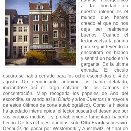
a la bondad en
nuestro interior, es el
mundo que hemos
creado el que no nos
deja ser realmente
buenos. Cuando el
lector vuelva la página
para seguir leyendo la
encontrará en blanco
y sentirá un nudo en la
garganta. Es la última
entrada. El círculo
oscuro se había cerrado para los ocho escondidos el 4 de
agosto. Un denunciante anónimo los había delatado,
iniciándose así el largo calvario de los campos de
concentración. Miep recogería los papeles de Ana del
escondite, salvando así al
Diario
y a los
C
uentos
(la mayoría
de estos últimos de corte autobiográfico). Como la historia
ha quedado interrumpida, el lector buscará el desenlace por
sus propios medios... y probablemente lamentará haberlo
hecho. De los ocho escondidos, sólo
Otto Frank
sobrevivió.
Después de pasar por Westerbork y Auschwitz, el final de