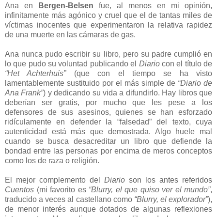
Ana en
Bergen-Belsen
fue, al menos en mi opinión,
infinitamente más agónico y cruel que el de tantas miles de
víctimas inocentes que experimentaron la relativa rapidez
de una muerte en las cámaras de gas.
Ana nunca pudo escribir su libro, pero su padre cumplió en
lo que pudo su voluntad publicando el
Diario
con el título de
“Het Achterh
uis”
(que con el tiempo se ha visto
lamentablemente sustituido por el más simple de
“Diario de
Ana Frank”
) y dedicando su vida a difundirlo. Hay libros que
deberían ser gratis, por mucho que les pese a los
defensores de sus asesinos, quienes se han esforzado
ridículamente en defender la “falsedad” del texto, cuya
autenticidad está más que demostrada. Algo huele mal
cuando se busca desacreditar un libro que defiende la
bondad entre las personas por encima de meros conceptos
como los de raza o religión.
El mejor complemento del
Diario
son los antes referidos
Cuentos
(mi favorito es
“Blurry, el que quiso ver el mundo”
,
traducido a veces al castellano como
“Blurry, el explorador”
),
de menor interés aunque dotados de algunas reflexiones