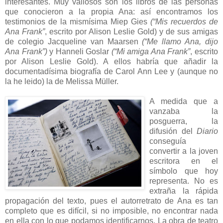
interesantes. Muy valiosos son los libros de las personas
que conocieron a la propia Ana: así encontramos los
testimonios de la mismísima Miep Gies
(“Mis recuerdos de
Ana Frank”
, escrito por Alison Leslie Gold) y de sus amigas
de colegio Jacqueline van Maarsen
(“Me llamo Ana, dijo
Ana
Frank”)
y Hanneli Goslar
(“Mi amiga Ana Frank”
, escrito
por Alison Leslie Gold). A ellos habría que añadir la
documentadísima biografía de Carol Ann Lee y (aunque no
la he leido) la de Melissa Müller.
A medida que a
vanzaba la
posguerra, la
difusión del
Diario
conseguía
convertir a la joven
escritora en el
símbolo que hoy
representa. No es
extraña la rápida
propagación del texto, pues el autorretrato de Ana es tan
completo que es difícil, si no imposible, no encontrar nada
en ella con lo que podamos identificarnos. La obra de teatro