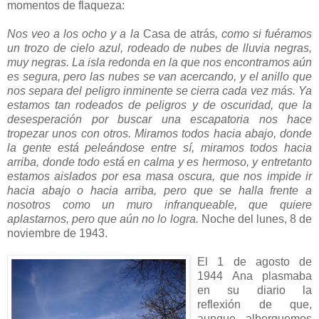
momentos de flaqueza:
Nos veo a los ocho y a la
Casa de atrás
, como si fuéramos
un trozo de cielo azul, rodeado de nubes de lluvia negras,
muy negras. La isla redonda en la que nos encontramos aún
es segura, pero las nubes se van acercando, y el anillo que
nos separa del peligro inminente se cierra cada vez más. Ya
esta
mos tan rodeados de peligros y de oscuridad, que la
desesperación por buscar una escapatoria nos hace
tropezar unos c
on otros. Miramos todos hacia abajo, donde
la gente está peleándose entre sí, miramos todos hacia
arriba, donde todo está en calma y es hermoso, y entretanto
estamos aislados por esa masa oscura, que nos impide ir
hacia abajo o hacia arriba, pero que se halla frente a
nosotros como un muro infranqueable, que quiere
aplastarnos, pero que aún no lo logra.
Noche del lunes, 8 de
noviembre de 1943.
El 1 de agosto de
1944 Ana plasmaba
en su diario la
reflexión de que,
aunque alberguemos