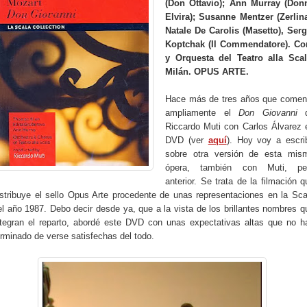
(Don Ottavio); Ann Murray (Don
Elvira); Susanne Mentzer (Zerlina
Natale De Carolis (Masetto), Serg
Koptchak (Il Commendatore). Co
y Orquesta del Teatro alla Scal
Milán. OPUS ARTE.
Hace más de tres años que comen
ampliamente el
Don Giovanni
Riccardo Muti con Carlos Álvarez 
DVD (ver
aquí
). Hoy voy a escrib
sobre otra versión de esta mis
ópera, también con Muti, pe
anterior. Se trata de la filmación q
istribuye el sello Opus Arte procedente de unas representaciones en la Sca
el año 1987. Debo decir desde ya, que a la vista de los brillantes nombres q
ntegran el reparto, abordé este DVD con unas expectativas altas que no h
erminado de verse satisfechas del todo.