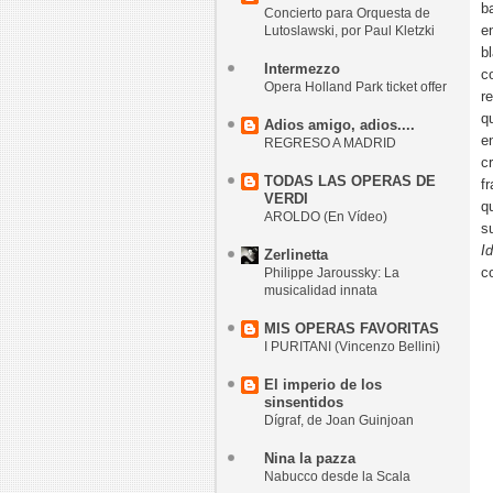
b
Concierto para Orquesta de
e
Lutoslawski, por Paul Kletzki
b
Intermezzo
c
Opera Holland Park ticket offer
r
q
Adios amigo, adios....
e
REGRESO A MADRID
c
TODAS LAS OPERAS DE
f
VERDI
q
AROLDO (En Vídeo)
s
I
Zerlinetta
c
Philippe Jaroussky: La
musicalidad innata
MIS OPERAS FAVORITAS
I PURITANI (Vincenzo Bellini)
El imperio de los
sinsentidos
Dígraf, de Joan Guinjoan
Nina la pazza
Nabucco desde la Scala