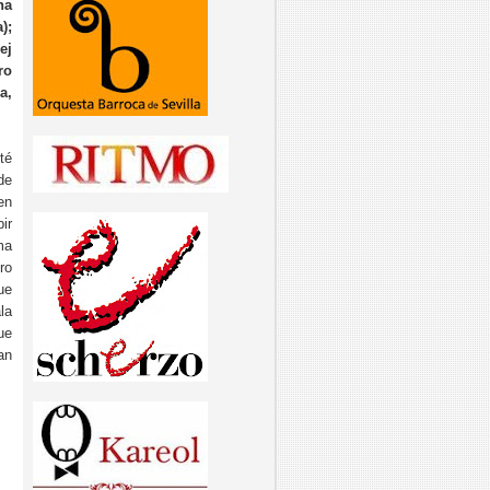
na
);
ej
ro
a,
té
de
en
ir
ma
ro
ue
la
ue
an