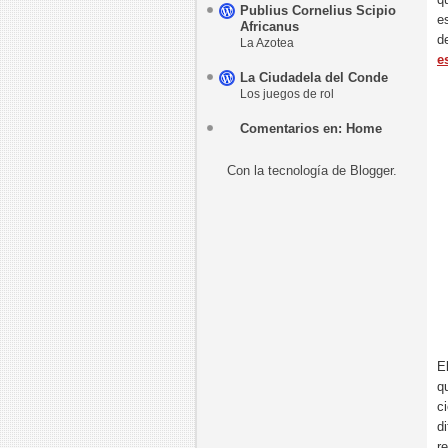
Publius Cornelius Scipio
e
Africanus
d
La Azotea
e
La Ciudadela del Conde
Los juegos de rol
Comentarios en: Home
Con la tecnología de
Blogger
.
E
q
c
d
r