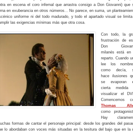
ntra en escena el coro infernal que arrastra consigo a Don Giovanni) que 
orna en exuberancia en otros números... No parece, en suma, un planteamien
scénico uniforme ni del todo madurado, y todo el apartado visual se limita
umplir las exigencias mínimas más que otra cosa.
Con todo, la gr
frustración de es
Don Giovan
milanés está en 
reparto. Cuando u
lee los nombre
como decía, 
hace ilusiones q
se evaporan 
cierta medida 
visualizar el DV
Comencemos c
Thomas All
como protagonist
Hay claramen
uchas formas de cantar el personaje principal: desde los grandes del pasa
ue lo abordaban con voces más situadas en la tesitura del bajo que en la 