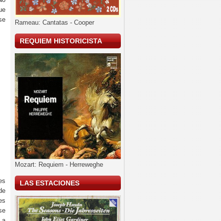
ue
se
Rameau: Cantatas - Cooper
REQUIEM HISTORICISTA
Mozart: Requiem - Herreweghe
es
LAS ESTACIONES
de
es
se
 a