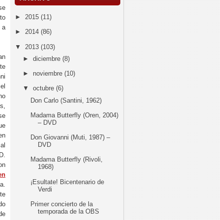
se
►
2015
(11)
to
 a
►
2014
(86)
▼
2013
(103)
an
►
diciembre
(8)
te
►
noviembre
(10)
ni
el
▼
octubre
(6)
no
Don Carlo (Santini, 1962)
s,
Madama Butterfly (Oren, 2004)
se
– DVD
ue
en
Don Giovanni (Muti, 1987) –
DVD
al
D.
Madama Butterfly (Rivoli,
on
1968)
en
¡Esultate! Bicentenario de
a.
Verdi
te
Primer concierto de la
do
temporada de la OBS
de