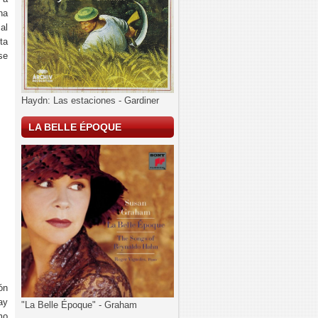
na
al
ta
se
Haydn: Las estaciones - Gardiner
LA BELLE ÉPOQUE
ón
ay
"La Belle Époque" - Graham
mo