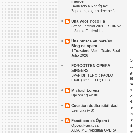
menos
Dedicado a Rodríguez
Zapatero, la gran decepción
Una Voce Poco Fa
Stresa Festival 2026 – SHIRAZ
– Stresa Festival Hall
Una butaca en paraíso.
Blog de ópera
Il Trovatore. Verdi. Teatro Real.
Julio 2026
C
FORGOTTEN OPERA
c
SINGERS
g
SPANISH TENOR PAOLO
e
CIVIL (1899-1987) CDR
m
p
Michael Lorenz
Upcoming Posts
v
d
Cuestión de Sensibilidad
u
Esencias (y 8)
i
s
Fanáticos da Ópera /
Opera Fanatics
d
AIDA, METropolitan OPERA,
c