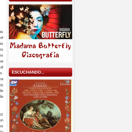
as
el
as
es
es
ue
al
ESCUCHANDO...
s.
ya
uy
de
de
oz
un
os
No