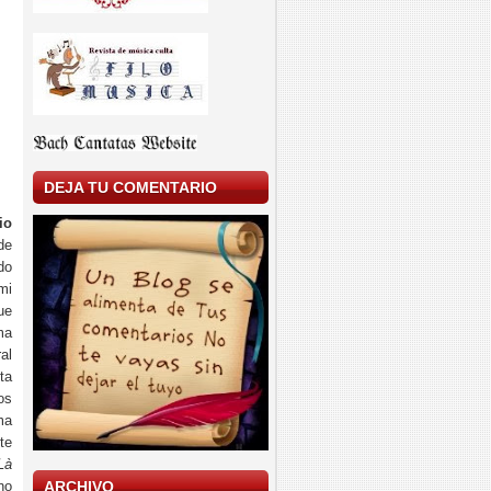
DEJA TU COMENTARIO
io
de
do
mi
ue
ma
al
ta
os
ma
te
Là
no
ARCHIVO