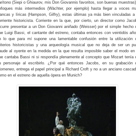
arítono (Siepi o Ghiaurov, mis Don Giovannis favoritos, son buenas muestras)
nfoques más intermedios (Wächter, por ejemplo) hasta llegar a voces m
lancas y líricas (Hampson, Gilfry), estas últimas ya más bien vinculadas a 
orriente historicista. Corriente en la que, por cierto, un director como Jaco
ecurre presentar a un Don Giovanni aniñado (Weisser) por el simple hecho 
ue Luigi Bassi, el cantante del estreno, contaba entonces con veintidós año
n lo que para mí supone una lamentable confusión entre la utilización 
riterios historicistas y una arqueología musical que no deja de ser un pu
raude al oyente en la medida en la que resulta imposible saber el modo en 
ue cantaba Bassi ni si respondía plenamente al concepto que Mozart tenía 
u personaje al escribirlo. ¿Por qué entonces Jacobs, en su grabación 
domeneo
, entrega el papel principal a Richard Croft y no a un anciano cascad
omo en el estreno de aquella ópera en Munich?