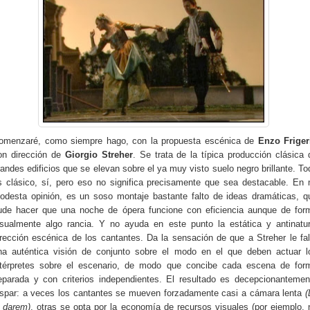
omenzaré, como siempre hago, con la propuesta escénica de
Enzo Friger
on dirección de
Giorgio Streher
. Se trata de la típica producción clásica 
randes edificios que se elevan sobre el ya muy visto suelo negro brillante. To
s clásico, sí, pero eso no significa precisamente que sea destacable. En 
odesta opinión, es un soso montaje bastante falto de ideas dramáticas, q
ude hacer que una noche de ópera funcione con eficiencia aunque de for
isualmente algo rancia. Y no ayuda en este punto la estática y antinatur
irección escénica de los cantantes. Da la sensación de que a Streher le fal
na auténtica visión de conjunto sobre el modo en el que deben actuar l
ntérpretes sobre el escenario, de modo que concibe cada escena de for
eparada y con criterios independientes. El resultado es decepcionantemen
ispar: a veces los cantantes se mueven forzadamente casi a cámara lenta
(
i darem)
, otras se opta por la economía de recursos visuales (por ejemplo, 