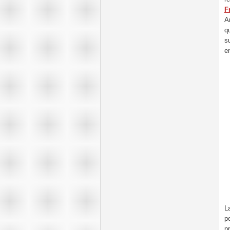
F
A
q
s
e
L
p
p