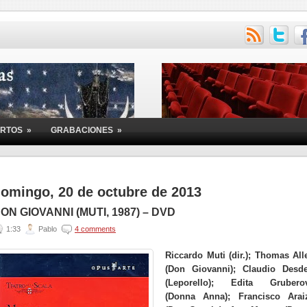
ERTOS
»
GRABACIONES
»
omingo, 20 de octubre de 2013
ON GIOVANNI (MUTI, 1987) – DVD
1:33
Pablo
4 comments
Riccardo Muti (dir.); Thomas All
(Don Giovanni); Claudio Desde
(Leporello); Edita Grubero
(Donna Anna); Francisco Arai