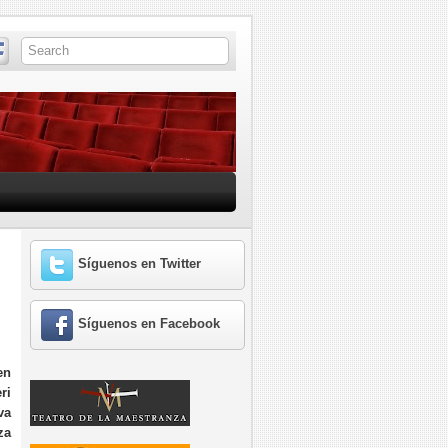
Síguenos en Twitter
Síguenos en Facebook
en
ri
va
za