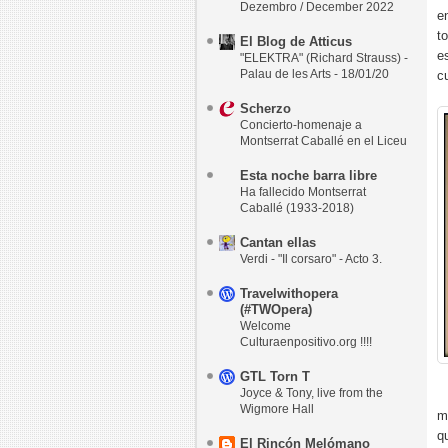
Dezembro / December 2022
e
t
El Blog de Atticus
e
"ELEKTRA" (Richard Strauss) -
Palau de les Arts - 18/01/20
c
Scherzo
Concierto-homenaje a
Montserrat Caballé en el Liceu
Esta noche barra libre
Ha fallecido Montserrat
Caballé (1933-2018)
Cantan ellas
Verdi - "Il corsaro" - Acto 3.
Travelwithopera
(#TWOpera)
Welcome
Culturaenpositivo.org !!!!
GTL Torn T
Joyce & Tony, live from the
Wigmore Hall
m
q
El Rincón Melómano