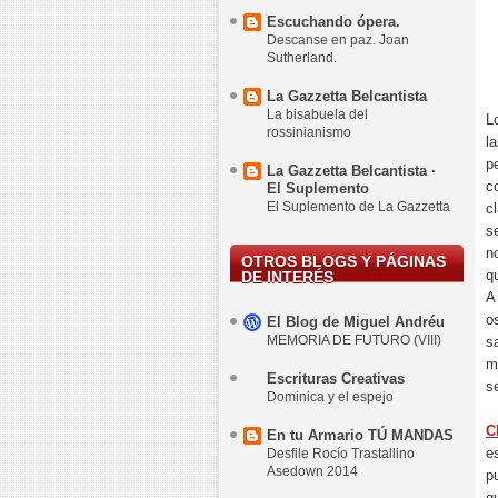
Escuchando ópera.
Descanse en paz. Joan
Sutherland.
La Gazzetta Belcantista
La bisabuela del
L
rossinianismo
l
p
La Gazzetta Belcantista ·
c
El Suplemento
El Suplemento de La Gazzetta
c
s
n
OTROS BLOGS Y PÁGINAS
q
DE INTERÉS
A
o
El Blog de Miguel Andréu
MEMORIA DE FUTURO (VIII)
s
m
Escrituras Creativas
s
Dominica y el espejo
C
En tu Armario TÚ MANDAS
e
Desfile Rocío Trastallino
Asedown 2014
p
q