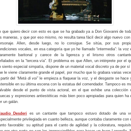
o que quiero decir con esto es que se ha grabado ya a Don Giovanni de tod
as maneras, y que por eso mismo, no resulta tarea fácil decir algo nuevo con 
ersonaje. Allen, desde luego, no lo consigue. Se sitúa, por sus propi
ondiciones vocales, en esa categoría que yo he llamado “intermedia”: la voz 
laramente baritonal y carece de la ligereza y el lirismo otros cantant
eñalados en la “tercera vía”. El problema es que Allen, un intérprete por el q
o siento especial simpatía, dispone de un material vocal discreto ya de por sí 
ue le viene claramente grande el papel, por mucho que lo grabara varias vece
 partir del
“Metà di voi”
le empieza a flaquear la voz, y el desgaste se hace 
stensible en su última escena con la estatua del comendador. Tampoco es m
alvable desde el punto de vista actoral, en el que exhibe una colección 
uecas y expresiones antiestéticas más bien poco apropiadas para quien ha 
er un galán.
laudio Desderi
es un cantante que tampoco estuvo dotado de una v
specialmente privilegiada en cuanto belleza, aunque contaba claramente con 
unto favorable: su aptitud para el canto de agilidad y la coloratura, requisit
ue por otra parte no son los imprescindibles para hacer un buen Leporello. 