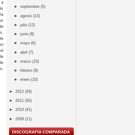
 a
►
septiembre
(5)
ás
la
►
agosto
(13)
bs
►
julio
(12)
de
s,
►
junio
(8)
de
►
mayo
(6)
ro
el
►
abril
(7)
de
►
marzo
(10)
de
o,
►
febrero
(8)
►
enero
(10)
►
2012
(59)
►
2011
(55)
►
2010
(41)
►
2009
(11)
DISCOGRAFÍA COMPARADA