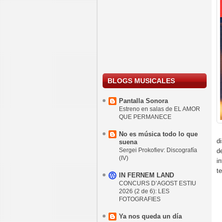
BLOGS MUSICALES
Pantalla Sonora
Estreno en salas de EL AMOR
QUE PERMANECE
No es música todo lo que
d
suena
Sergei Prokofiev: Discografía
d
(IV)
i
t
IN FERNEM LAND
CONCURS D’AGOST ESTIU
2026 (2 de 6): LES
FOTOGRAFIES
Ya nos queda un día