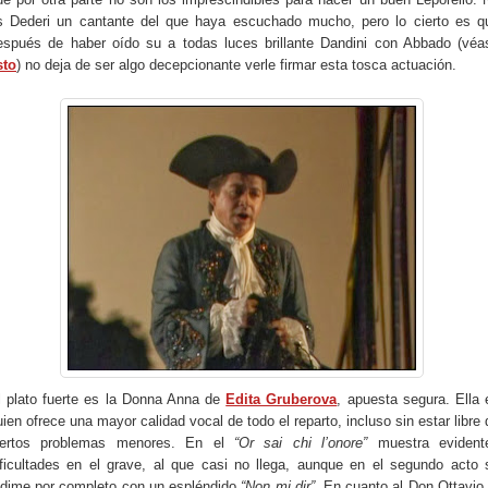
s Dederi un cantante del que haya escuchado mucho, pero lo cierto es q
espués de haber oído su a todas luces brillante Dandini con Abbado (véa
sto
) no deja de ser algo decepcionante verle firmar esta tosca actuación.
l plato fuerte es la Donna Anna de
Edita Gruberova
, apuesta segura. Ella 
uien ofrece una mayor calidad vocal de todo el reparto, incluso sin estar libre 
iertos problemas menores. En el
“Or sai chi l’onore”
muestra evident
ificultades en el grave, al que casi no llega, aunque en el segundo acto 
edime por completo con un espléndido
“Non mi dir”
. En cuanto al Don Ottavio,