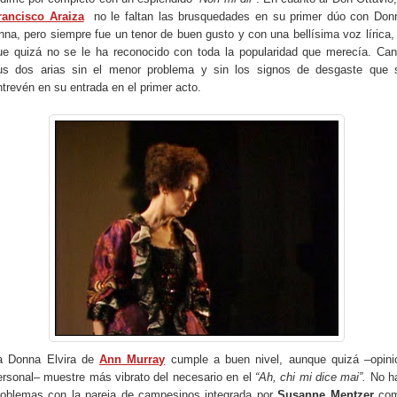
rancisco Araiza
no le faltan las brusquedades en su primer dúo con Don
nna, pero siempre fue un tenor de buen gusto y con una bellísima voz lírica, 
ue quizá no se le ha reconocido con toda la popularidad que merecía. Can
us dos arias sin el menor problema y sin los signos de desgaste que 
ntrevén en su entrada en el primer acto.
a Donna Elvira de
Ann Murray
cumple a buen nivel, aunque quizá –opini
ersonal– muestre más vibrato del necesario en el
“Ah, chi mi dice mai”.
No h
roblemas con la pareja de campesinos integrada por
Susanne Mentzer
co