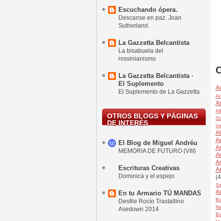
Escuchando ópera.
Descanse en paz. Joan
Sutherland.
La Gazzetta Belcantista
La bisabuela del
rossinianismo
C
La Gazzetta Belcantista ·
El Suplemento
A
El Suplemento de La Gazzetta
Ad
Ar
Al
OTROS BLOGS Y PÁGINAS
St
DE INTERÉS
Vi
Al
A
El Blog de Miguel Andréu
A
MEMORIA DE FUTURO (VIII)
A
A
Escrituras Creativas
A
Dominica y el espejo
(4
Si
A
En tu Armario TÚ MANDAS
Ba
Desfile Rocío Trastallino
Na
Asedown 2014
Ba