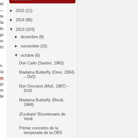
el
–,
►
2015
(11)
te
►
2014
(86)
la
No
▼
2013
(103)
go
►
diciembre
(8)
es
►
noviembre
(10)
to
▼
octubre
(6)
Don Carlo (Santini, 1962)
o.
ia
Madama Butterfly (Oren, 2004)
– DVD
vo
jo
Don Giovanni (Muti, 1987) –
os
DVD
de
Madama Butterfly (Rivoli,
1968)
¡Esultate! Bicentenario de
Verdi
Primer concierto de la
temporada de la OBS