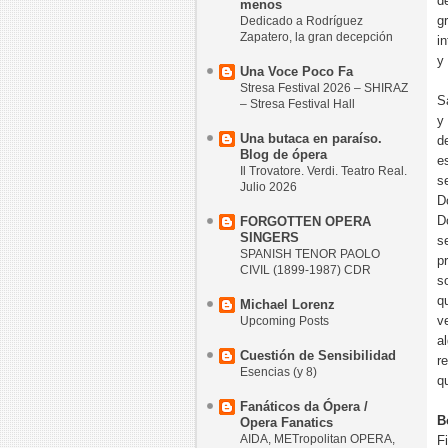
d
menos
g
Dedicado a Rodríguez
Zapatero, la gran decepción
i
y
Una Voce Poco Fa
Stresa Festival 2026 – SHIRAZ
S
– Stresa Festival Hall
y
Una butaca en paraíso.
d
Blog de ópera
e
Il Trovatore. Verdi. Teatro Real.
s
Julio 2026
D
D
FORGOTTEN OPERA
SINGERS
s
SPANISH TENOR PAOLO
p
CIVIL (1899-1987) CDR
s
q
Michael Lorenz
v
Upcoming Posts
a
Cuestión de Sensibilidad
r
Esencias (y 8)
q
Fanáticos da Ópera /
B
Opera Fanatics
AIDA, METropolitan OPERA,
F