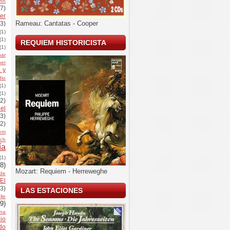
uhn
(7)
er
Rameau: Cantatas - Cooper
(3)
(1)
(1)
REQUIEM HISTORICISTA
(1)
har
her
 y
dio
(1)
(1)
(2)
el
(3)
(2)
dem
ich
ía
(1)
(8)
Mozart: Requiem - Herreweghe
de
El
(3)
LAS ESTACIONES
le
(9)
rna
io
do