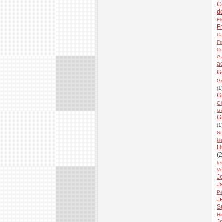
C
d
Fl
F
Ca
Fr
Co
Ga
a
G
Gi
(1
G
Gi
Gi
G
(1
N
He
H
(2
te
Ve
Jo
J
Pe
J
S
Hi
J