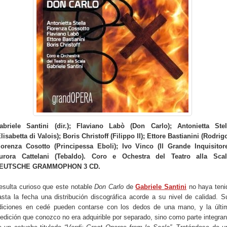
abriele Santini (dir.); Flaviano Labò (Don Carlo); Antonietta Stel
Elisabetta di Valois); Boris Christoff (Filippo II); Ettore Bastianini (Rodrigo
iorenza Cosotto (Principessa Eboli); Ivo Vinco (Il Grande Inquisitore
urora Cattelani (Tebaldo). Coro e Ochestra del Teatro alla Scal
EUTSCHE GRAMMOPHON 3 CD.
esulta curioso que este notable
Don Carlo
de
Gabriele Santini
no haya teni
asta la fecha una distribución discográfica acorde a su nivel de calidad. S
diciones en cedé pueden contarse con los dedos de una mano, y la últi
eedición que conozco no era adquirible por separado, sino como parte integran