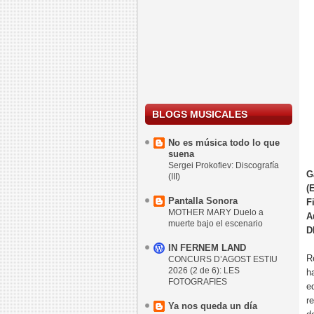
BLOGS MUSICALES
No es música todo lo que
suena
Sergei Prokofiev: Discografía
G
(III)
(
Pantalla Sonora
F
MOTHER MARY Duelo a
A
muerte bajo el escenario
D
IN FERNEM LAND
R
CONCURS D’AGOST ESTIU
2026 (2 de 6): LES
h
FOTOGRAFIES
e
r
Ya nos queda un día