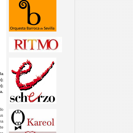
la
);
);
a.
do
us
ma
te