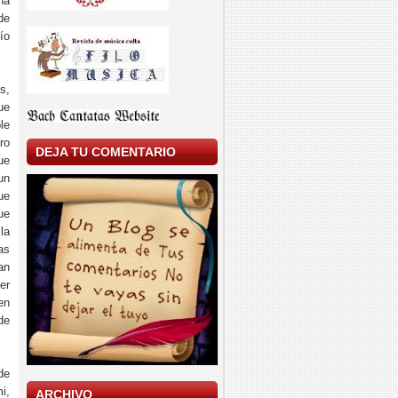
na
de
ío
s,
ue
le
ro
DEJA TU COMENTARIO
ue
un
ue
ue
la
as
an
er
en
de
de
i,
ARCHIVO