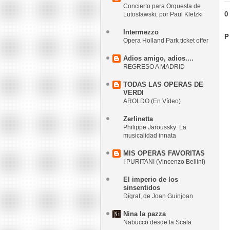
Concierto para Orquesta de
0
Lutoslawski, por Paul Kletzki
Intermezzo
P
Opera Holland Park ticket offer
Adios amigo, adios....
REGRESO A MADRID
TODAS LAS OPERAS DE
VERDI
AROLDO (En Vídeo)
Zerlinetta
Philippe Jaroussky: La
musicalidad innata
MIS OPERAS FAVORITAS
I PURITANI (Vincenzo Bellini)
El imperio de los
sinsentidos
Dígraf, de Joan Guinjoan
Nina la pazza
Nabucco desde la Scala