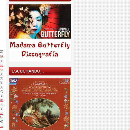
(3)
oa
(1)
dro
der
ESCUCHANDO...
(1)
(1)
(1)
(1)
(2)
(1)
on
ino
(1)
uro
let
(4)
bé