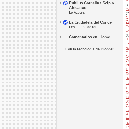
Ma
Publius Cornelius Scipio
(1
Africanus
Ca
La Azotea
(2
Ca
C
La Ciudadela del Conde
Ca
Los juegos de rol
Ch
(1
Comentarios en: Home
H
T
Ni
Con la tecnología de
Blogger
.
Co
Co
C
B
D
D
Se
Fi
ó
D
D
Wa
C
El
H
E
Be
Fr