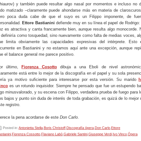
hiaurov) y también puede resultar algo nasal por momentos e incluso no d
odo matizado –claramente puede ahondarse más en materia de claroscuros
ero poca duda cabe de que el suyo es un Filippo imponente, de fuer
ersonalidad.
Ettore Bastianini
defiende muy en su línea el papel de Rodrigo: 
oz es atractiva y canta francamente bien, aunque resulta algo monocorde. 
o definiría como tosquedad, sino nuevamente como falta de medias voces, al
ue limita obviamente las capacidades expresivas del intérprete. Esto 
ecurrente en Bastianini y no estamos aquí ante una excepción, aunque repi
ue el balance general me parece positivo.
or último,
Fiorenza Cosotto
dibuja a una Eboli de nivel astronómic
laramente está entre lo mejor de la discografía en el papel y su sola presenc
ería ya motivo suficiente para interesarse por esta versión. Su marido
I
inco
es un rotundo inquisidor. Siempre he pensado que fue un estupendo ba
lgo minusvalorado, y su escena con Filippo, verdadera prueba de fuego para l
os bajos y punto sin duda de interés de toda grabación, es quizá de lo mejor 
te registro.
erece la pena acordarse de este
Don Carlo
.
Posted in:
Antonietta Stella
,
Boris Christoff
,
Discografía ópera
,
Don Carlo
,
Ettore
stianini
,
Fiorenza Cossotto
,
Flaviano Labò
,
Gabriele Santini
,
Giuseppe Verdi
,
Ivo Vinco
,
Ópera