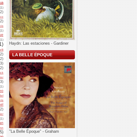
ua
(1)
(2)
nco
(2)
ois
(1)
ue
(1)
Haydn: Las estaciones - Gardiner
1)
lli
(2)
LA BELLE ÉPOQUE
(2)
(3)
(2)
ick
ter
(3)
(1)
eo
del
Iris
el
(2)
ier
(1)
an
nn
"La Belle Époque" - Graham
5)
hn