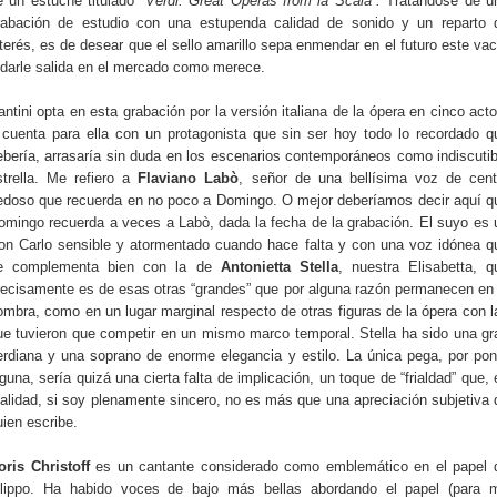
e un estuche titulado
“Verdi: Great Operas from la Scala”.
Tratándose de u
rabación de estudio con una estupenda calidad de sonido y un reparto 
nterés, es de desear que el sello amarillo sepa enmendar en el futuro este vac
 darle salida en el mercado como merece.
antini opta en esta grabación por la versión italiana de la ópera en cinco acto
 cuenta para ella con un protagonista que sin ser hoy todo lo recordado q
ebería, arrasaría sin duda en los escenarios contemporáneos como indiscutib
strella. Me refiero a
Flaviano Labò
, señor de una bellísima voz de cent
edoso que recuerda en no poco a Domingo. O mejor deberíamos decir aquí q
omingo recuerda a veces a Labò, dada la fecha de la grabación. El suyo es 
on Carlo sensible y atormentado cuando hace falta y con una voz idónea q
e complementa bien con la de
Antonietta Stella
, nuestra Elisabetta, q
recisamente es de esas otras “grandes” que por alguna razón permanecen en 
ombra, como en un lugar marginal respecto de otras figuras de la ópera con l
ue tuvieron que competir en un mismo marco temporal. Stella ha sido una gr
erdiana y una soprano de enorme elegancia y estilo. La única pega, por pon
lguna, sería quizá una cierta falta de implicación, un toque de “frialdad” que, 
ealidad, si soy plenamente sincero, no es más que una apreciación subjetiva 
uien escribe.
oris Christoff
es un cantante considerado como emblemático en el papel 
ilippo. Ha habido voces de bajo más bellas abordando el papel (para m