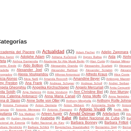
ategorías
Actualidad
(32)
ccademia del Piacere
(3)
Adelio Zagonara
Adam Fischer
(1)
Adolphe Adam
(2)
Aida
(4)
Ainh
ina Aaron
(1)
Adriana Kučerová
(1)
Agnes Baltsa
(1)
teta
(4)
Ainhoa Garmendia
(1)
Akademie für Alte Musik Berlin
(1)
Alan Curtis
(1)
Alastair Milnes
Aldo Bottion
(3)
berto Erede
(1)
Alessandro Granda
(1)
Alessandro Scarlatti
(1)
Alessan
Alexander Joel
(2)
radella
(1)
Alexander Rahbari
(1)
Alexander Scriabin
(1)
Alexan
Alexia Voulgaridou
(2)
Alfredo Kraus
(3)
nogradov
(1)
Alfonso Antoniozzi
(1)
Alice Coote
icia Alonso
(2)
Amandine Beyer
(2)
Alicia Nafé
(1)
Amanda Roocroft
(1)
Ambrogio Maestri
my Freston
(2)
Ana Frank
(3)
Andreas Schager
(1)
Andreas Scholl
(1)
Andrei Serban
ngela Gheorghiu
(3)
Angelika Kirchschlager
(2)
Angelo Mercuriali
(3)
Anita Cerquetti
nita Soldh
(3)
Ann Christine Biel
(4)
Ann Murray
Anja Harteros
(1)
Anke Vondung
(1)
nna Caterina Antonacci
(2)
Anna Maria Canali
(2)
Anna Moffo
(2)
Anna Netrebko
nna di Stasio
(2)
Anne Sofie von Otter
(4)
Anthony Rolfe Johns
Anthony Minghella
(1)
)
Antoine Forquerai
(1)
Anton Dermota
(1)
Anton Webern
(1)
Antonietta Stella
(1)
Anton
Antonio Vivaldi
(9)
ragusa
(1)
Antonio Meneses
(1)
Antonio Pappano
(1)
Aprile Millo
Arnold Östman
(9)
quitania
(3)
Arleen Augér
(2)
Artefactum
(4)
Ara Malikian
(1)
Art
Ballet
(8)
Axabeba
(6)
Ballet Nacional de Cuba
(2)
sile
(1)
Audrey Hepburn
(1)
Bal
Barbara Bonney
(4)
Barbara Frittoli
cional de Estonia
(1)
Ballet Nacional de Kiev
(1)
rbara Hendricks
(1)
Barbara Schlick
(1)
Bayerisches Staatsballett
(1)
Beniamino Gigli
(1)
Berna