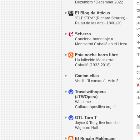
Dezembro / December 2022
G
t
El Blog de Atticus
p
"ELEKTRA" (Richard Strauss) -
p
Palau de les Arts - 18/01/20
v
Scherzo
l
Concierto-homenaje a
q
Montserrat Caballé en el Liceu
r
q
Esta noche barra libre
Ha fallecido Montserrat
Caballé (1933-2018)
P
C
Cantan ellas
s
Verdi - "Il corsaro" - Acto 3.
V
a
Travelwithopera
(#TWOpera)
d
Welcome
es
Culturaenpositivo.org !!!!
M
GTL Torn T
Joyce & Tony, live from the
Wigmore Hall
Ba
El Rincón Melómano