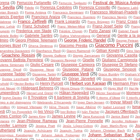
Festival de Música Antig
orena
(3)
Ferruccio Furlanetto
(2)
Ferruccio Tagliavini
(1)
e Sevilla
(26)
Fiorenza Cedolins
(3)
Fiorenza Cossotto
(5)
Fidelio
(1)
Flaviano Labò
Francesco Molinari-Pradelli
orian Boesch
(1)
Forma Antiqva
(1)
Francesco Geminiani
(1)
rancis Egerton
(4)
Francisco Araiza
(3)
Francisco Guerrero
(1)
Francisco Negrín
(1)
Fra
Franco Zeffirelli
(8)
Frank Lopardo
(2)
Franz Crass
labrese
(1)
Frans Brüggen
(1)
Franz Schubert
(4)
Franz-Josef Selig
(2)
anz Lehár
(1)
Franz Welser-Möst
(1)
Franç
Frederica von Stade
(2)
Furio Zanasi
(4)
uperin
(1)
Frédéric Chopin
(1)
Gabriel Fauré
Gabriele Santini
(2)
General
(4)
Gente a la q
briele Bellini
(1)
Galina Vishnevskaya
(1)
George Frideric Handel
(13)
dmiro
(3)
Georg Philipp Telemann
(7)
George Petean
Giacomo Puccini
(6
eorges Bizet
(7)
Giacomo Prestia
(2)
Ghena Dimitrova
(1)
Gillian Knight
(5)
anandrea Gavazzeni
(1)
Gianfranco Rivoli
(1)
Gianni Raimondi
(1)
Gino Vane
Gioachino Rossini
(9)
Giovanna Casolla
)
Giorgio Gallione
(1)
Giorgio Zancanaro
(1)
iovanni Battista Pergolesi
(3)
Giselle
(2)
Giuliano Carmignola
Giovanni Reggioli
(1)
Giulio Cesare
(3)
Giuseppe Campora
(2)
Giuseppe Di Stefano
ulietta Simionato
(1)
Giuseppe Patané
(2)
Giuseppe Sinopoli
useppe Gipali
(1)
Giuseppe Nessi
(1)
Giuseppe Verdi
(25)
iuseppe Taddei
(2)
Giuseppe Tartini
(1)
Grace Bumbry
(1)
Graham V
Gustav Mahler
(2)
Göran Järvefelt
(4)
)
Gustav Leonhardt
(1)
Gösta Winbergh
(1)
Gün
Herbert von Karajan
(8)
Henry Purcell
(3)
Hermann Prey
euhold
(1)
Hector Berlioz
(1)
Hildegard Behrens
(2)
rvé Niquet
(1)
Hiromi Omura
(1)
Historicismo
(1)
Hugo Wolf
(1)
Hui He
umperdinck
(2)
Håkan Hagegård
(2)
Idomen
Hänsel und Gretel
(1)
Héctor Sandoval
(1)
)
Il Trovatore
(2)
Il barbiere di Siviglia
(4)
Iestyn Davies
(1)
Il ritorno d'Ulisse
(1)
Il trionfo 
Ingvar Wixell
(3)
mpo e del disinganno
(1)
Ildebrando D'Arcangelo
(1)
Inger Dam-Jensen
(1)
Isma
rmillion
(1)
Irmgard Vilsmaier
(1)
Iréne Theorin
(1)
Isaac Albéniz
(1)
Isabel Leonard
(1)
rdi
(2)
Ivo Vinco
(3)
Jacques Offenbach
Ivo Pogorelich
(1)
Ivor Bolton
(1)
Iván Fischer
(1)
ames Conlon
(2)
James Levine
(4)
James King
(1)
Jana Kurucová
(1)
Janice Baird
(1)
Jav
Jean-Philippe Rameau
(3)
Jean-Pierre Ponnelle
(6)
rianes
(1)
Jennifer Holloway
ennifer Larmore
(2)
Jo
Jessica Pratt
(1)
Jesús López-Cobos
(1)
Joan Martín-Royo
(1)
utherland
(4)
Joaquín Achúcarro
(1)
Joaquín Turina
(1)
Johann Christian Bach
(1)
Joha
Johann Sebastian Bach
(1
eronymus Kapsberger
(1)
Johann Jakob Froberger
(1)
Jo
ohannes Brahms
(2)
John Adams
(1)
John Cox
(1)
John Del Carlo
(1)
John Dexter
(1)