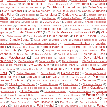
Bernarda Fink
(2)
rtí
(1)
Bo Skovhus
(1)
Bonaldo Giaiotti
(1)
Boris Christoff
(1)
Britt-Marie Ar
Bruno Bartoletti
(2)
Bryn Terfel
(2)
Cajasol
)
Bruce Rankin
(1)
Bruno Campanella
(1)
Carl Philipp Emanuel Bach
(4)
Carles Magran
milla Nylund
(1)
Carl Maria von Weber
(1)
)
Carlo Bergonzi
(4)
Carlo Colombara
(3)
Carlos Chausson
Carlo Maria Giulini
(1)
rlos Feller
(3)
Carlos Mena
(6)
Carlos Álvarez
(2)
Carlos Kleiber
(1)
Carmela Remigio
armen
(5)
Carmen Giannasttasio
(1)
Carol Neblett
(1)
Catherine Malfitano
(1)
Catherine Robbin
Cesare Siepi
(3)
valleria Rusticana
(1)
Celso Albelo
(1)
Cesare Valletti
(1)
Charles Rosekrans
Christa Ludwig
(3)
eryl Barker
(1)
Christian Zacharias
(1)
Christina Deutekom
(1)
Christina Plu
Christoph Willibald Gluck
(4)
Christophe Coin
(3)
)
Christophe Dumaux
(1)
Christop
Ciclo de Músicas Históricas OBS
(8)
Ciclo de Cámara OBS
(2)
Cine
ogwood
(1)
V
(2)
Claudio Abbado
(4)
Claudio Desderi
(2)
Claire Watson
(1)
Clara Petrella
(1)
Clau
Claudio Sgura
(2)
colai
(1)
Claus Guth
(1)
Clifford Grant
(1)
Compañía Nacional de Danza
Constanze Backes
(3)
nchita Velasquez
(1)
Conciertos de Brandemburgo
(1)
Coppélia
relli
(2)
Cornell MacNeil
(2)
Coro Barroco de Andalucía
Cornelius Hauptmann
(1)
osì fan tutte
(5)
Cyril Auvity
(2)
Dani
Dagmar Schellenberger
(1)
Dalibor Jenis
(1)
arenboim
(4)
Danielle de Niese
Daniel Oren
(1)
Daniela Schillaci
(1)
Daniele Callegari
(1)
anza Maestranza
(11)
David McVicar
Das Rheingold
(1)
David Kuebler
(1)
ebilidades
(2)
Der Freischütz
(1)
Derek Lee Ragin
(1)
Diana Damrau
(1)
Die Entführung aus 
Die Zauberflöte
(5)
rail
(1)
Die Walküre
(1)
Die lustige Witwe
(1)
Diego Fasolis
(1)
Dietr
Discograf
Dimitri Ulianov
(4)
Discografía
(2)
scher-Dieskau
(1)
Dietrich Henschel
(1)
pera
(57)
Dolora Zajick
(3)
Dmitry Sinkovsky
(1)
Doctor Atomic
(1)
Domenico Scarlatti
Donizetti
ominique Visse
(3)
Don Carlo
(3)
Don Giovanni
(6)
Don Pasquale
(1)
orothea Röschmann
(2)
Edita Gruberova
(3)
Dwayne Croft
(1)
Edgardo Rocha
(1)
Edo 
art
(1)
Eduardo López Banzo
(1)
Edward Downes
(1)
Eirian James
(1)
Ekaterina Siurina
(1)
ascanueces
(2)
Elena Obraztsova
El lago de los cisnes
(1)
El ocaso de los dioses
(1)
Elina Garanča
(3)
ijah Moshinsky
(1)
Elisabeth Grümmer
(1)
Elizabeth Harwood
(1)
Emmanuel
Enrico Onofri
aïm
(1)
English National Ballet
(1)
Enrico Casazza
(1)
Enrico Cossutta
(1)
nzo Dara
(2)
Erich Leinsdorf
(2)
Enzo Frigerio
(1)
Enzo Sordello
(1)
Erich Hoeprich
(1)
E
Ettore Bastianini
(2)
Ez
rger
(1)
Erwin Schrott
(1)
Eva Marton
(1)
Evelyn Herlitzius
(1)
igerio
(3)
Fahmi Alqhai
(5)
Fernan
Fabio Capitanucci
(1)
Falk Struckmann
(1)
Fazil Say
(1)