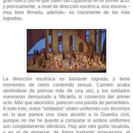
gran hueco por el que salen las cigarreras en el primer acto,
y precisamente, a nivel de dirección escénica, esa escena –
muy bien filmada, además– es claramente de las más
logradas.
La dirección escénica es bastante lograda, y tiene
momentos de cierto contenido sexual. Carmen acaba
abriéndose de piernas más de una vez, y los soldados
manosean demasiado a Micaëla al comienzo del primer
acto. Más que aburridos, parecen una panda de pervertidos.
A todo esto, estos “soldados” visten uniformes con tricornios
en lo que parece una clara alusión a la Guardia civil,
aunque no me he puesto a comparar si ambos uniformes
son completamente idénticos. Hay aún otro guiño localista,
y es el de empezar, de forma bastante innecesaria, el