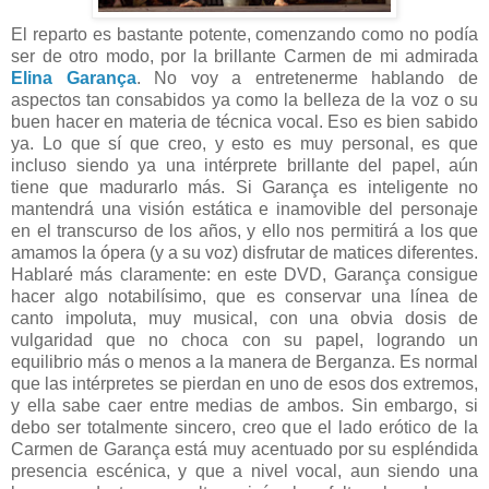
El reparto es bastante potente, comenzando como no podía
ser de otro modo, por la brillante Carmen de mi admirada
Elina Garança
. No voy a entretenerme hablando de
aspectos tan consabidos ya como la belleza de la voz o su
buen hacer en materia de técnica vocal. Eso es bien sabido
ya. Lo que sí que creo, y esto es muy personal, es que
incluso siendo ya una intérprete brillante del papel, aún
tiene que madurarlo más. Si Garança es inteligente no
mantendrá una visión estática e inamovible del personaje
en el transcurso de los años, y ello nos permitirá a los que
amamos la ópera (y a su voz) disfrutar de matices diferentes.
Hablaré más claramente: en este DVD, Garança consigue
hacer algo notabilísimo, que es conservar una línea de
canto impoluta, muy musical, con una obvia dosis de
vulgaridad que no choca con su papel, logrando un
equilibrio más o menos a la manera de Berganza. Es normal
que las intérpretes se pierdan en uno de esos dos extremos,
y ella sabe caer entre medias de ambos. Sin embargo, si
debo ser totalmente sincero, creo que el lado erótico de la
Carmen de Garança está muy acentuado por su espléndida
presencia escénica, y que a nivel vocal, aun siendo una