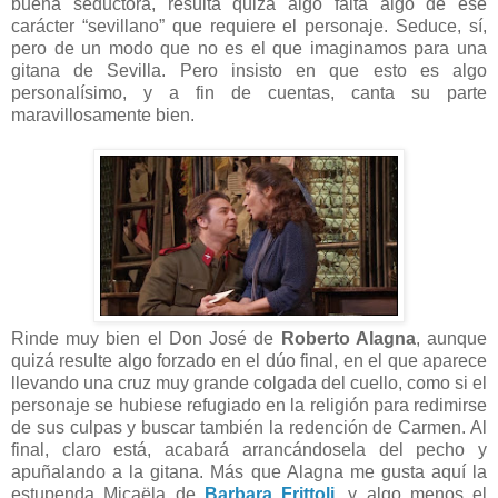
buena seductora, resulta quizá algo falta algo de ese
carácter “sevillano” que requiere el personaje. Seduce, sí,
pero de un modo que no es el que imaginamos para una
gitana de Sevilla. Pero insisto en que esto es algo
personalísimo, y a fin de cuentas, canta su parte
maravillosamente bien.
Rinde muy bien el Don José de
Roberto Alagna
, aunque
quizá resulte algo forzado en el dúo final, en el que aparece
llevando una cruz muy grande colgada del cuello, como si el
personaje se hubiese refugiado en la religión para redimirse
de sus culpas y buscar también la redención de Carmen. Al
final, claro está, acabará arrancándosela del pecho y
apuñalando a la gitana. Más que Alagna me gusta aquí la
estupenda Micaëla de
Barbara Frittoli
, y algo menos el