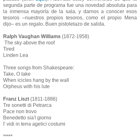
segunda parte de programa fue una novedad absoluta para
la inmensa mayoría de la sala, y darnos a conocer esos
tesoros –nuestros propios tesoros, como el propio Mena
dijo– es un regalo. Buen pistoletazo de salida.
Ralph Vaughan Williams
(1872-1958)
The sky above the roof
Tired
Linden Lea
Three songs from Shakespeare:
Take, O take
When icicles hang by the wall
Orpheus with his lute
Franz Liszt
(1811-1886)
Tre sonetti di Petrarca
Pace non trovo
Benedetto sia'l giorno
I' vidi in terra agelici costumi
*****