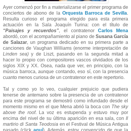
Ayer comenzó por fin a materializarse el primer programa de
conciertos de abono de la
Orquesta Barroca de Sevilla
.
Resulta curioso el programa elegido para esta primera
actuación en la Sala Joaquín Turina: con el título de
“Paisajes y recuerdos”
, el contratenor
Carlos Mena
abordó, con el acompañamiento al piano de
Susana García
de Salazar
, un programa dedicado en su primera parte a
canciones de Vaughan Williams (enorme interpretación de
Linden sea)
y de Liszt, pasando en la segunda mitad a
hacer lo propio con compositores vascos olvidados de los
siglos XIX y XX. Osea, nada que ver, en principio, con la
música barroca, aunque contando, eso sí, con la presencia
cuanto menos curiosa de un contratenor en este repertorio.
Tal y como yo lo veo, cualquier prejuicio que pudiera
tenerse de antemano sobre la presencia de un contratenor
para este programa se demostró como infundado desde el
momento mismo en el que Mena abrió la boca con
The sky
above the roof
. La voz es estupenda y estuvo muy por
encima del nivel de su última aparición en esa sala, con
Il
martirio di Santa Teodosia
en el Festival de Música Antigua
pasado (click
aquí
). Además, estoy convencido de que la