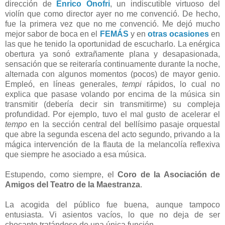
dirección de
Enrico Onofri
, un indiscutible virtuoso del
violín que como director ayer no me convenció. De hecho,
fue la primera vez que no me convenció. Me dejó mucho
mejor sabor de boca en el
FEMÁ
S
y en
otras ocasiones
en
las que he tenido la oportunidad de escucharlo. La enérgica
obertura ya sonó extrañamente plana y desapasionada,
sensación que se reiteraría continuamente durante la noche,
alternada con algunos momentos (pocos) de mayor genio.
Empleó, en líneas generales,
tempi
rápidos, lo cual no
explica que pasase volando por encima de la música sin
transmitir (debería decir sin transmitirme) su compleja
profundidad. Por ejemplo, tuvo el mal gusto de acelerar el
tempo
en la sección central del bellísimo pasaje orquestal
que abre la segunda escena del acto segundo, privando a la
mágica intervención de la flauta de la melancolía reflexiva
que siempre he asociado a esa música.
Estupendo, como siempre, el
Coro de la Asociación de
Amigos del Teatro de la Maestranza
.
La acogida del público fue buena, aunque tampoco
entusiasta. Vi asientos vacíos, lo que no deja de ser
chocante tratándose de una única función.