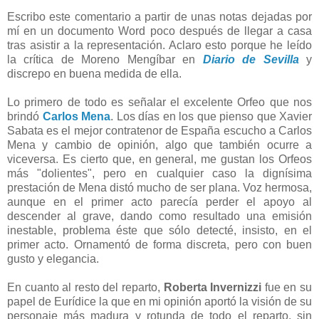
Escribo este comentario a partir de unas notas dejadas por
mí en un documento Word poco después de llegar a casa
tras asistir a la representación. Aclaro esto porque he leído
la crítica de Moreno Mengíbar en
Diario de Sevilla
y
discrepo en buena medida de ella.
Lo primero de todo es señalar el excelente Orfeo que nos
brindó
Carlos Mena
. Los días en los que pienso que Xavier
Sabata es el mejor contratenor de España escucho a Carlos
Mena y cambio de opinión, algo que también ocurre a
viceversa. Es cierto que, en general, me gustan los Orfeos
más "dolientes", pero en cualquier caso la dignísima
prestación de Mena distó mucho de ser plana. Voz hermosa,
aunque en el primer acto parecía perder el apoyo al
descender al grave, dando como resultado una emisión
inestable, problema éste que sólo detecté, insisto, en el
primer acto. Ornamentó de forma discreta, pero con buen
gusto y elegancia.
En cuanto al resto del reparto,
Roberta Invernizzi
fue en su
papel de Eurídice la que en mi opinión aportó la visión de su
personaje más madura y rotunda de todo el reparto, sin