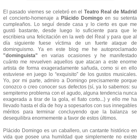
El pasado viernes se celebró en el
Teatro Real de Madrid
el concierto-homenaje a
Plácido Domingo
en su setenta
cumpleaños. Lo seguí desde casa y lo cierto es que me
gustó bastante, desde luego lo suficiente para que le
escribiera una felicitación en la web del Real y para que al
día siguiente fuese víctima de un fuerte ataque de
dominguismo. Ya en este blog me he autoproclamado
"dominguista"
en varias ocasiones y he manifestado
cuánto me revuelven aquellos que atacan a este enorme
artista de forma exageradamente sañuda, como si en ello
estuviese en juego lo “exquisito” de los gustos musicales.
Yo, por mi parte, admiro a Domingo precisamente porque
conozco o creo conocer sus defectos (sí, ya lo sabemos: su
sempiterno problema con el agudo, alguna tendencia nunca
exagerada a tirar de la gola, el fiato corto...) y ello me ha
llevado hasta el día de hoy a sopesarlos con sus innegables
méritos para terminar concluyendo que la balanza se
desequilibra enormemente a favor de estos últimos.
Plácido Domingo es un caballero, un cantante histórico en
vida que posee una humildad que simplemente no existe