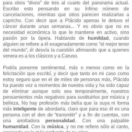
para otros “divos” de tres al cuarto del panorama actual.
Escribo esto pensando en su ínfimo número de
cancelaciones, mientras que otros parecen realizarlas a
capricho. Con decir que a Plácido apenas le detuvo el
cáncer durante unas semanas... Y es obvio que no es
necesidad económica lo que le mantiene en activo, sino
pasión por la ópera. Hablando de
humildad
, cuando
alguien se refiere a él exageradamente como “el mejor tenor
del mundo”, él desvía la cuestión afirmando que a quienes
venera es a los clásicos y a Caruso.
Podría ponerme sentimental, más o menos como en la
felicitación que escribí, y decir que tanto en mi caso como
estoy seguro que en el de miles de personas más, Plácido
ha puesto voz a momentos de nuestra vida y ha sido capaz
de eliminar aunque solo sea temporalmente, nuestros
pensamientos más negativos para sustituirlos por música y
belleza. No hay profesión más bella que la suya ni forma
más
inteligente
de abordarla, claro que para eso él es una
persona con el don de “transmitir” y a fin de cuentas, con
una arrolladora
personalidad
. Con una palpable
humanidad
. Con la
música
, y no me refiero sólo al canto,