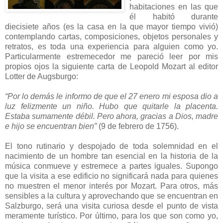
habitaciones en las que
él habitó durante
diecisiete años (es la casa en la que mayor tiempo vivió)
contemplando cartas, composiciones, objetos personales y
retratos, es toda una experiencia para alguien como yo.
Particularmente estremecedor me pareció leer por mis
propios ojos la siguiente carta de Leopold Mozart al editor
Lotter de Augsburgo:
“Por lo demás le infor
mo de que el 27 enero mi esp
osa dio a
luz felizmente un niño. Hubo que quitarle la placenta.
Estaba sumamente débil. Pero ahora, gracias a Dios, madre
e hijo se encuentran bien”
(9 de febrero de 1756).
El tono rutinario y despojado de toda solemnidad en el
nacimiento de un hombre tan esencial en la historia de la
música conmueve y estremece a partes iguales. Supongo
que la visita a ese edificio no significará nada para quienes
no muestren el menor interés por Mozart. Para otros, más
sensibles a la cultura y aprovechando que se encuentran en
Salzburgo, será una visita curiosa desde el punto de vista
meramente turístico. Por último, para los que son como yo,