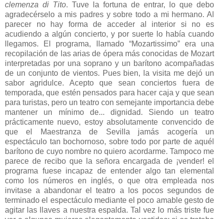
clemenza di Tito
. Tuve la fortuna de entrar, lo que debo
agradecérselo a mis padres y sobre todo a mi hermano. Al
parecer no hay forma de acceder al interior si no es
acudiendo a algún concierto, y por suerte lo había cuando
llegamos. El programa, llamado “Mozartissimo” era una
recopilación de las arias de ópera más conocidas de Mozart
interpretadas por una soprano y un barítono acompañadas
de un conjunto de vientos. Pues bien, la visita me dejó un
sabor agridulce. Acepto que sean conciertos fuera de
temporada, que estén pensados para hacer caja y que sean
para turistas, pero un teatro con semejante importancia debe
mantener un mínimo de... dignidad. Siendo un teatro
prácticamente nuevo, estoy absolutamente convencido de
que el Maestranza de Sevilla jamás acogería un
espectáculo tan bochornoso, sobre todo por parte de aquél
barítono de cuyo nombre no quiero acordarme. Tampoco me
parece de recibo que la señora encargada de ¡vender! el
programa fuese incapaz de entender algo tan elemental
como los números en inglés, o que otra empleada nos
invitase a abandonar el teatro a los pocos segundos de
terminado el espectáculo mediante el poco amable gesto de
agitar las llaves a nuestra espalda. Tal vez lo más triste fue