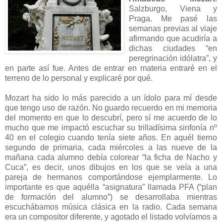
Salzburgo, Viena y
Praga. Me pasé las
semanas previas al viaje
afirmando que acudiría a
dichas ciudades “en
peregrinación idólatra”, y
en parte así fue. Antes de entrar en materia entraré en el
terreno de lo personal y explicaré por qué.
Mozart ha sido lo más parecido a un ídolo para mí desde
que tengo uso de razón. No guardo recuerdo en mi memoria
del momento en que lo descubrí, pero sí me acuerdo de lo
mucho que me impactó escuchar su trilladísima sinfonía nº
40 en el colegio cuando tenía siete años. En aquél tierno
segundo de primaria, cada miércoles a las nueve de la
mañana cada alumno debía colorear “la ficha de Nacho y
Cuca”, es decir, unos dibujos en los que se veía a una
pareja de hermanos comportándose ejemplarmente. Lo
importante es que aquélla “asignatura” llamada PFA (“plan
de formación del alumno”) se desarrollaba mientras
escuchábamos música clásica en la radio. Cada semana
era un compositor diferente, y agotado el listado volvíamos a