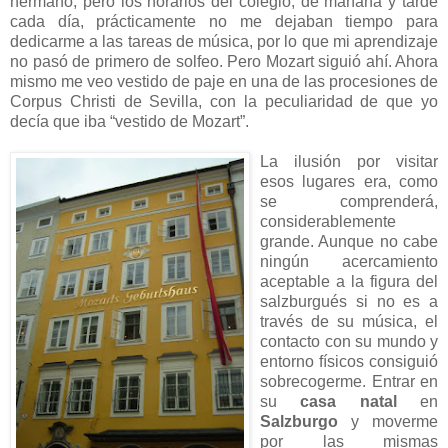
hermano, pero los horarios del colegio, de mañana y tarde
cada día, prácticamente no me dejaban tiempo para
dedicarme a las tareas de música, por lo que mi aprendizaje
no pasó de primero de solfeo. Pero Mozart siguió ahí. Ahora
mismo me veo vestido de paje en una de las procesiones de
Corpus Christi de Sevilla, con la peculiaridad de que yo
decía que iba “vestido de Mozart”.
La ilusión por visitar
esos lugares era, como
se comprenderá,
considerablemente
grande. Aunque no cabe
ningún acercamiento
aceptable a la figura del
salzburgués si no es a
través de su música, el
contacto con su mundo y
entorno físicos consiguió
sobrecogerme. Entrar en
su
casa natal
en
Salzburgo
y moverme
por las mismas