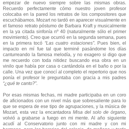
empezar de nuevo siempre sobre las mismas obras.
Recuerdo perfectamente cómo nuestro joven profesor
colocaba en la pared los retratos de los compositores que
escuchábamos. Mozart no tardó en aparecer visualmente en
el famoso retrato póstumo de Barbara Kraft y musicalmente
en la ya citada sinfonía nº 40 (naturalmente sólo el primer
movimiento). Creo que ocurrió en la segunda semana, pues
en la primera tocó
“Las cuatro estaciones”
. Pues bien, el
impacto en mí fue tal que terminé pasándome los días
canturreando la famosa melodía, y no exagero si digo que
me recuerdo con toda nitidez buscando esa obra en un
vinilo que había por casa o cantándola en el baño o por la
calle. Una vez que conocí al completo el repertorio que nos
ponía el profesor le preguntaba con gracia a mis padres
“¿qué te canto?”
.
Por esas mismas fechas, mi madre participaba en un coro
de aficionados con un nivel más que sobresaliente para lo
que se espera de ese tipo de agrupaciones, y la música de
Mozart, esta vez la encantadora
Misa del solo de órgano
,
volvió a grabarse a fuego en mi mente. Al año siguiente
acudí al Conservatorio junto con mi madre y con mi