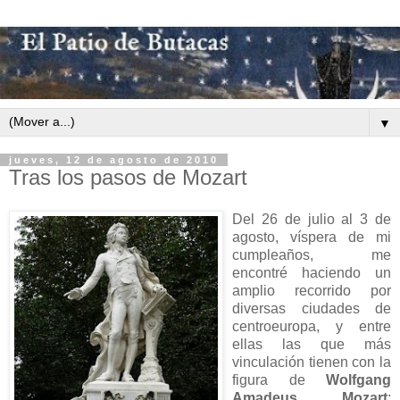
▼
jueves, 12 de agosto de 2010
Tras los pasos de Mozart
Del 26 de julio al 3 de
agosto, víspera de mi
cumpleaños, me
encontré haciendo un
amplio recorrido por
diversas ciudades de
centroeuropa, y entre
ellas las que más
vinculación tienen con la
figura de
Wolfgang
Amadeus Mozart
: