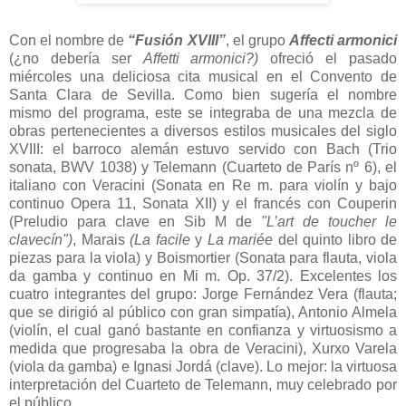
Con el nombre de
“Fusión XVIII”
, el grupo
Affecti armonici
(¿no debería ser
Affetti armonici?)
ofreció el pasado
miércoles una deliciosa cita musical en el Convento de
Santa Clara de Sevilla. Como bien sugería el nombre
mismo del programa, este se integraba de una mezcla de
obras pertenecientes a diversos estilos musicales del siglo
XVIII: el barroco alemán estuvo servido con Bach (Trio
sonata, BWV 1038) y Telemann (Cuarteto de París nº 6), el
italiano con Veracini (Sonata en Re m. para violín y bajo
continuo Opera 11, Sonata XII) y el francés con Couperin
(Preludio para clave en Sib M de
"L’art de toucher le
clavecín")
, Marais
(La facile
y
La mariée
del quinto libro de
piezas para la viola) y Boismortier (Sonata para flauta, viola
da gamba y continuo en Mi m. Op. 37/2). Excelentes los
cuatro integrantes del grupo: Jorge Fernández Vera (flauta;
que se dirigió al público con gran simpatía), Antonio Almela
(violín, el cual ganó bastante en confianza y virtuosismo a
medida que progresaba la obra de Veracini), Xurxo Varela
(viola da gamba) e Ignasi Jordá (clave). Lo mejor: la virtuosa
interpretación del Cuarteto de Telemann, muy celebrado por
el público.