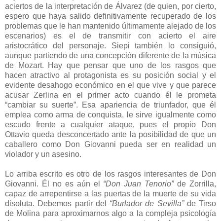
aciertos de la interpretación de Álvarez (de quien, por cierto,
espero que haya salido definitivamente recuperado de los
problemas que le han mantenido últimamente alejado de los
escenarios) es el de transmitir con acierto el aire
aristocrático del personaje. Siepi también lo consiguió,
aunque partiendo de una concepción diferente de la música
de Mozart. Hay que pensar que uno de los rasgos que
hacen atractivo al protagonista es su posición social y el
evidente desahogo económico en el que vive y que parece
acusar Zerlina en el primer acto cuando él le prometa
“cambiar su suerte”. Esa apariencia de triunfador, que él
emplea como arma de conquista, le sirve igualmente como
escudo frente a cualquier ataque, pues el propio Don
Ottavio queda desconcertado ante la posibilidad de que un
caballero como Don Giovanni pueda ser en realidad un
violador y un asesino.
Lo arriba escrito es otro de los rasgos interesantes de Don
Giovanni. Él no es aún el
“Don Juan Tenorio”
de Zorrilla,
capaz de arrepentirse a las puertas de la muerte de su vida
disoluta. Debemos partir del
“Burlador de Sevilla”
de Tirso
de Molina para aproximarnos algo a la compleja psicología