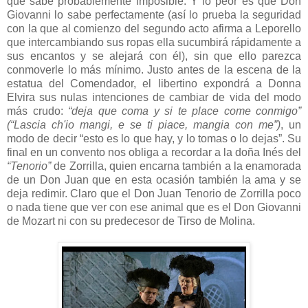
que sabe probablemente imposible. Y lo peor es que Don
Giovanni lo sabe perfectamente (así lo prueba la seguridad
con la que al comienzo del segundo acto afirma a Leporello
que intercambiando sus ropas ella sucumbirá rápidamente a
sus encantos y se alejará con él), sin que ello parezca
conmoverle lo más mínimo. Justo antes de la escena de la
estatua del Comendador, el libertino expondrá a Donna
Elvira sus nulas intenciones de cambiar de vida del modo
más crudo:
“deja que coma y si te place come conmigo”
(“Lascia ch'io mangi, e se ti piace, mangia con me”)
, un
modo de decir “esto es lo que hay, y lo tomas o lo dejas”. Su
final en un convento nos obliga a recordar a la doña Inés del
“Tenorio”
de Zorrilla, quien encarna también a la enamorada
de un Don Juan que en esta ocasión también la ama y se
deja redimir. Claro que el Don Juan Tenorio de Zorrilla poco
o nada tiene que ver con ese animal que es el Don Giovanni
de Mozart ni con su predecesor de Tirso de Molina.