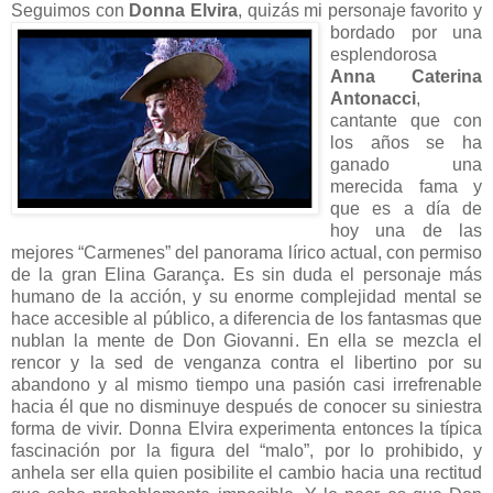
Seguimos con
Donna
Elvi
ra
, quizás mi personaje favorito y
bordado por una
esplendorosa
Anna Caterina
Antonacci
,
cantante que con
los años se ha
ganado una
merecida fama y
que es a día de
hoy una de las
mejores “Carmenes” del panorama lírico actual, con permiso
de la gran Elina Garança. Es sin duda el personaje más
humano de la acción, y su enorme complejidad mental se
hace accesible al público, a diferencia de los fantasmas que
nublan la mente de Don Giovanni. En ella se mezcla el
rencor y la sed de venganza contra el libertino por su
abandono y al mismo tiempo una pasión casi irrefrenable
hacia él que no disminuye después de conocer su siniestra
forma de vivir. Donna Elvira experimenta entonces la típica
fascinación por la figura del “malo”, por lo prohibido, y
anhela ser ella quien posibilite el cambio hacia una rectitud