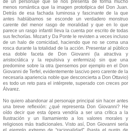
de un personaje que se nos presenta de forma mucho
menos romántica que la imagen prototípica del Don Juan.
Detrás de esa fachada luminosa y fascinante de la que
antes hablábamos se esconde un verdadero monstruo
carente del menor rasgo de moralidad y que en lo que
parece un rasgo infantil lleva la cuenta por escrito de todas
sus fechorías. Mozart y Da Ponte le revisten a veces incluso
de un halo de comicidad, haciendo que no se coma una
rosca durante la totalidad de la acción. Presentar al público
esa doble faceta de Don Giovanni (la atractiva y
aristocrática y la repulsiva y enfermiza) sin que una
predomine sobre la otra (pensemos por ejemplo en el Don
Giovanni de Terfel, evidentemente lascivo pero carente de la
necesaria apariencia noble que desconcierta a Don Ottavio)
es todo un reto para el intérprete, superado con creces por
Álvarez.
No quiero abandonar al personaje principal sin hacer antes
una breve reflexión: ¿qué representa Don Giovanni? He
oído decir que esta ópera vendría a ser una crítica a la
Ilustración y un llamamiento a los valores morales y
religiosos más tradicionales. Visto así, Don Giovanni sería
el ejemplo extremo de “racionalidad” (hasta el punto de