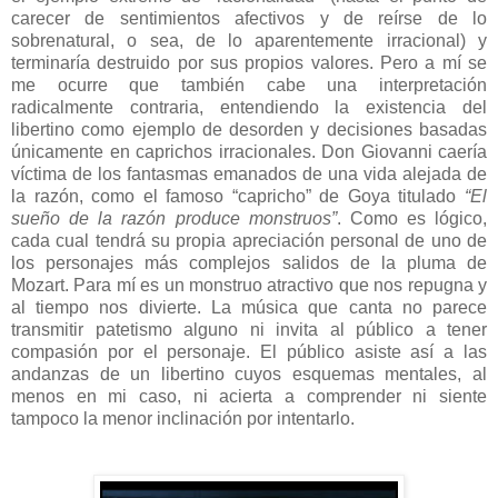
carecer de sentimientos afectivos y de reírse de lo
sobrenatural, o sea, de lo aparentemente irracional) y
terminaría destruido por sus propios valores. Pero a mí se
me ocurre que también cabe una interpretación
radicalmente contraria, entendiendo la existencia del
libertino como ejemplo de desorden y decisiones basadas
únicamente en caprichos irracionales. Don Giovanni caería
víctima de los fantasmas emanados de una vida alejada de
la razón, como el famoso “capricho” de Goya titulado
“El
su
eño de la razón p
ro
du
ce monstruos”
. Como es lógico,
cada cual tendrá su propia apreciación personal de uno de
los personajes más complejos salidos de la pluma de
Mozart. Para mí es un monstruo atractivo que nos repugna y
al tiempo nos divierte. La música que canta no parece
transmitir patetismo alguno ni invita al público a tener
compasión por el personaje. El público asiste así a las
andanzas de un libertino cuyos esquemas mentales, al
menos en mi caso, ni acierta a comprender ni siente
tampoco la menor inclinación por intentarlo.