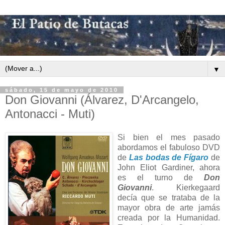
▼
sábado, 15 de mayo de 2010
Don Giovanni (Álvarez, D'Arcangelo,
Antonacci - Muti)
Si bien el mes pasado
abordamos el fabuloso DVD
de
Las bodas de Fígaro
de
John Eliot Gardiner, ahora
es el turno de
Don
Giovanni
. Kierkegaard
decía que se trataba de la
mayor obra de arte jamás
creada por la Humanidad.