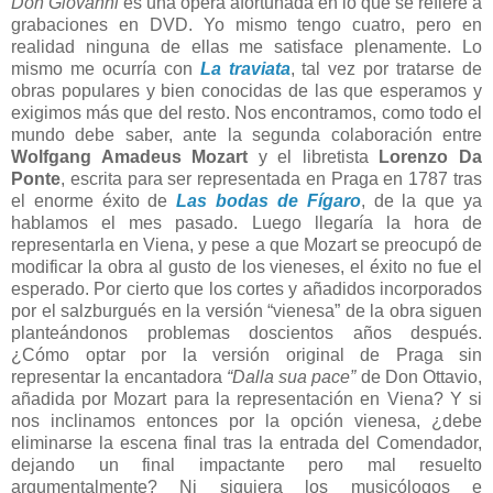
Don Giovanni
es una ópera afortunada en lo que se refiere a
grabaciones en DVD. Yo mismo tengo cuatro, pero en
realidad ninguna de ellas me satisface plenamente. Lo
mismo me ocurría con
La traviata
, tal vez por tratarse de
obras populares y bien conocidas de las que esperamos y
exigimos más que del resto. Nos encontramos, como todo el
mundo debe saber, ante la segunda colaboración entre
Wolfgang Amadeus Mozart
y el libretista
Lorenzo Da
Ponte
, escrita para ser representada en Praga en 1787 tras
el enorme éxito de
Las bodas de Fígaro
, de la que ya
hablamos el mes pasado. Luego llegaría la hora de
representarla en Viena, y pese a que Mozart se preocupó de
modificar la obra al gusto de los vieneses, el éxito no fue el
esperado. Por cierto que los cortes y añadidos incorporados
por el salzburgués en la versión “vienesa” de la obra siguen
planteándonos problemas doscientos años después.
¿Cómo optar por la versión original de Praga sin
representar la encantadora
“D
alla sua pace”
de Don Ottavio,
añadida por Mozart para la representación en Viena? Y si
nos inclinamos entonces por la opción vienesa, ¿debe
eliminarse la escena final tras la entrada del Comendador,
dejando un final impactante pero mal resuelto
argumentalmente? Ni siquiera los musicólogos e