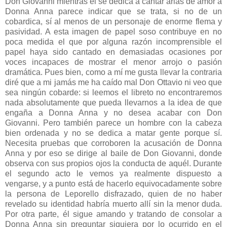
Don Giovanni mientras él se dedica a cantar arias de amor a
Donna Anna parece indicar que se trata, si no de un
cobardica, sí al menos de un personaje de enorme flema y
pasividad. A esta imagen de papel soso contribuye en no
poca medida el que por alguna razón incomprensible el
papel haya sido cantado en demasiadas ocasiones por
voces incapaces de mostrar el menor arrojo o pasión
dramática. Pues bien, como a mí me gusta llevar la contraria
diré que a mi jamás me ha caído mal Don Ottavio ni veo que
sea ningún cobarde: si leemos el libreto no encontraremos
nada absolutamente que pueda llevarnos a la idea de que
engaña a Donna Anna y no desea acabar con Don
Giovanni. Pero también parece un hombre con la cabeza
bien ordenada y no se dedica a matar gente porque sí.
Necesita pruebas que corroboren la acusación de Donna
Anna y por eso se dirige al baile de Don Giovanni, donde
observa con sus propios ojos la conducta de aquél. Durante
el segundo acto le vemos ya realmente dispuesto a
vengarse, y a punto está de hacerlo equivocadamente sobre
la persona de Leporello disfrazado, quien de no haber
revelado su identidad habría muerto allí sin la menor duda.
Por otra parte, él sigue amando y tratando de consolar a
Donna Anna sin preguntar siquiera por lo ocurrido en el