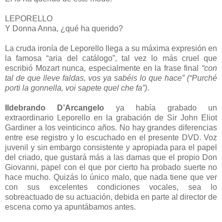
LEPORELLO
Y Donna Anna, ¿qué ha querido?
La cruda ironía de Leporello llega a su máxima expresión en
la famosa “aria del catálogo”, tal vez lo más cruel que
escribió Mozart nunca, especialmente en la frase final
“con
tal de que lleve faldas, vos ya sabéis lo que hace”
(“Purché
porti la g
onnella, voi sapete quel che fa”)
.
Ildebrando D’Arcangelo
ya había grabado un
extraordinario Leporello en la grabación de Sir John Eliot
Gardiner a los veinticinco años. No hay grandes diferencias
entre ese registro y lo escuchado en el presente DVD. Voz
juvenil y sin embargo consistente y apropiada para el papel
del criado, que gustará más a las damas que el propio Don
Giovanni, papel con el que por cierto ha probado suerte no
hace mucho. Quizás lo único malo, que nada tiene que ver
con sus excelentes condiciones vocales, sea lo
sobreactuado de su actuación, debida en parte al director de
escena como ya apuntábamos antes.