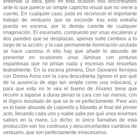
entiende la obra, pero en esta ocasión nos encontramos
ante lo que parece un simple capricho visual que no viene a
cuento. En cualquier caso, justo es reconocer el importante
trabajo de vestuario que se esconde tras esta extraña
puesta en escena, por lo demás carente de cualquier
imaginación. El escenario, compuesto por unas escaleras y
dos paredes que se desplazan, apenas sufre cambios a lo
largo de la acción, y la casi permanente iluminación azulada
se hace cansina. A ello hay que añadir lo absurdo de
presentar en ocasiones unas láminas con pinturas
espantosas que no pintan nada y escenas mal resueltas
teatralmente. En la escena primera, Don Giovanni forcejea
con Donna Anna con la cara descubierta (ignoro el por qué
de la ausencia de algo tan simple como una máscara), y
para que esta no le vea el bueno de Álvarez tiene que
recurrir a taparse a duras penas la cara con las manos, con
el lógico resultado de que se le ve perfectamente. Peor aún
es el baile absurdo de Leporello y Masetto al final del primer
acto, llevando cada uno y nadie sabe por qué unos enormes
sables en la mano. Lo dicho: lo único llamativo de esta
producción son los continuos y desconcertantes cambios de
vestuario, que son perfectamente innecesarios.