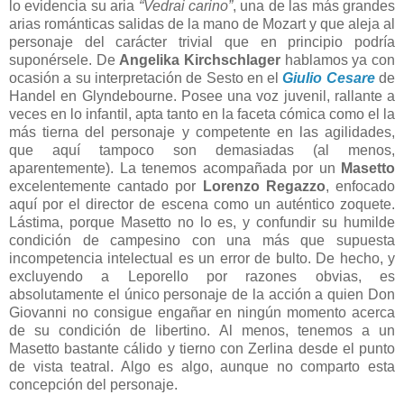
lo evidencia su aria
“Vedrai carino”
, una de las más grandes
arias románticas salidas de la mano de Mozart y que aleja al
personaje del carácter trivial que en principio podría
suponérsele. De
Angelika Kirchschlager
hablamos ya con
ocasión a su interpretación de Sesto en el
Giulio Cesare
de
Handel en Glyndebourne. Posee una voz juvenil, rallante a
veces en lo infantil, apta tanto en la faceta cómica como el la
más tierna del personaje y competente en las agilidades,
que aquí tampoco son demasiadas (al menos,
aparentemente). La tenemos acompañada por un
Masetto
excelentemente cantado por
Lorenzo Regazzo
, enfocado
aquí por el director de escena como un auténtico zoquete.
Lástima, porque Masetto no lo es, y confundir su humilde
condición de campesino con una más que supuesta
incompetencia intelectual es un error de bulto. De hecho, y
excluyendo a Leporello por razones obvias, es
absolutamente el único personaje de la acción a quien Don
Giovanni no consigue engañar en ningún momento acerca
de su condición de libertino. Al menos, tenemos a un
Masetto bastante cálido y tierno con Zerlina desde el punto
de vista teatral. Algo es algo, aunque no comparto esta
concepción del personaje.