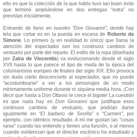
ello es que la colección de la que hablo tuvo tan buen éxito
que terminó ampliándose en dos entregas “extra” no
previstas inicialmente.
Entrando de lleno en nuestro
“Don Giovanni”
, donde hay
tela que cortar es en la puesta en escena de
Roberto de
Simone
. Lo primero (y en realidad lo único) que llama la
atención del espectador son los continuos cambios de
vestuario por parte del reparto. El estilo de la ropa (diseñada
por
Zaira de Vincentiis
) va evolucionando desde el siglo
XVII hasta lo que parece el tipo de moda de la época del
colonianismo europeo de finales del siglo XIX. Ello provoca
sin duda cierto desconcierto al espectador, que no puede
“acostumbrarse” a ver a los personajes de un modo
mínimamente uniforme durante ni siquiera media hora. ¡Con
decir que hasta a Don Ottavio le crece el bigote! La cuestión
es que nada hay en
Don Giovann
i
que justifique esos
continuos cambios de vestuario, que podrían darse
igualmente en
“El barbero de Sevilla”
o
“Carmen”
, por
ejemplo, con idéntico resultado. A mí me gustan las “cosas
raras” cuando las entiendo y tienen una función, o al menos
cuando evidencian que el director escénico ha estudiado y