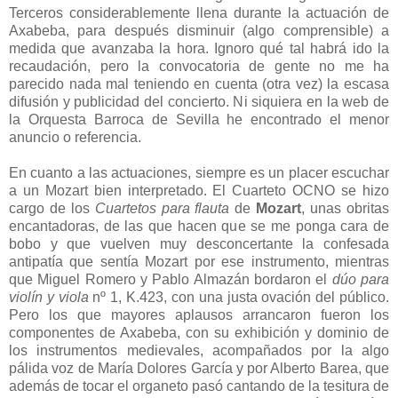
Terceros considerablemente llena durante la actuación de
Axabeba, para después disminuir (algo comprensible) a
medida que avanzaba la hora. Ignoro qué tal habrá ido la
recaudación, pero la convocatoria de gente no me ha
parecido nada mal teniendo en cuenta (otra vez) la escasa
difusión y publicidad del concierto. Ni siquiera en la web de
la Orquesta Barroca de Sevilla he encontrado el menor
anuncio o referencia.
En cuanto a las actuaciones, siempre es un placer escuchar
a un Mozart bien interpretado. El Cuarteto OCNO se hizo
cargo de los
Cuartetos para flauta
de
Mozart
, unas obritas
encantadoras, de las que hacen que se me ponga cara de
bobo y que vuelven muy desconcertante la confesada
antipatía que sentía Mozart por ese instrumento, mientras
que Miguel Romero y Pablo Almazán bordaron el
dúo para
violín y viola
nº 1, K.423, con una justa ovación del público.
Pero los que mayores aplausos arrancaron fueron los
componentes de Axabeba, con su exhibición y dominio de
los instrumentos medievales, acompañados por la algo
pálida voz de María Dolores García y por Alberto Barea, que
además de tocar el organeto pasó cantando de la tesitura de