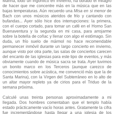
Marina, todo un frigorífico en invierno, ha obrado el milagro
de hacer que me concentre más en la música que en las
bajas temperaturas. Aún recuerdo una
Misa en si menor
de
Bach con unos músicos ateridos de frío y cantando con
bufandas... Ayer sólo hice dos interrupciones: la primera,
con el cuerpo cortado, para tomar un café en el Horno San
Buenaventura y la segunda en mi casa, para arrojarme
sobre la botella de coñac y llenar con algo el estómago. Sin
duda, un frío suelo de mármol no hace recomendable
permanecer inmóvil durante un largo concierto en invierno,
aunque visto por otra parte, las salas de conciertos carecen
del encanto de las iglesias para este tipo de eventos, y más
obviamente cuando de música sacra se trata. Ayer tuvimos
un bonito marco en los Terceros (aunque carezco de
conocimientos sobre acústica, me convenció más que la de
Santa Marina), con la Virgen del Subterráneo en lo alto de
un altar mayor repleto ya de cirios para el Triduo de la
semana próxima.
Calculé unas treinta personas aproximadamente a mi
llegada. Dos hombres comentaban que el templo había
estado prácticamente vacío horas antes. Gratamente la cifra
fue incrementándose hasta llegar a una iglesia de los