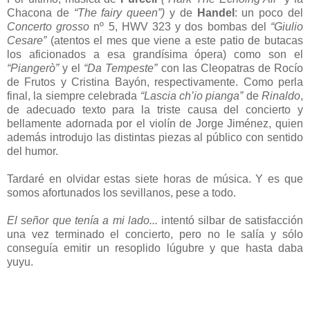
Chacona de
“The fairy queen”)
y de
Handel
: un poco del
Concerto grosso
nº 5, HWV 323 y dos bombas del
“Giulio
Cesare”
(atentos el mes que viene a este patio de butacas
los aficionados a esa grandísima ópera) como son el
“Piangerò”
y el
“Da Tempeste”
con las Cleopatras de Rocío
de Frutos y Cristina Bayón, respectivamente. Como perla
final, la siempre celebrada
“
Lascia ch’io pianga
”
de
Rinaldo
,
de adecuado texto para la triste causa del concierto y
bellamente adornada por el violín de Jorge Jiménez, quien
además introdujo las distintas piezas al público con sentido
del humor.
Tardaré en olvidar estas siete horas de música. Y es que
somos afortunados los sevillanos, pese a todo.
El señor que tenía a mi lado...
intentó silbar de satisfacción
una vez terminado el concierto, pero no le salía y sólo
conseguía emitir un resoplido lúgubre y que hasta daba
yuyu.